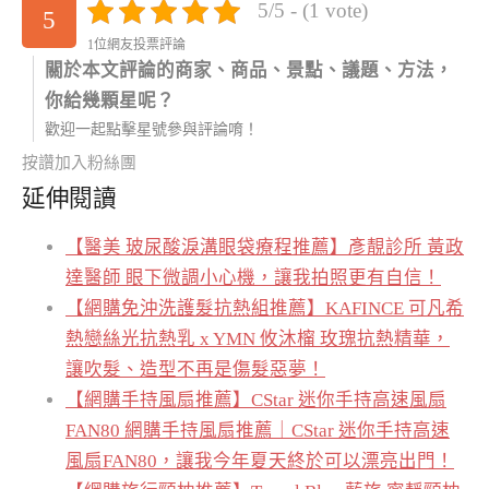
5/5 - (1 vote)
5
1位網友投票評論
關於本文評論的商家、商品、景點、議題、方法，
你給幾顆星呢？
歡迎一起點擊星號參與評論唷！
按讚加入粉絲團
延伸閱讀
【醫美 玻尿酸淚溝眼袋療程推薦】彥靚診所 黃政
達醫師 眼下微調小心機，讓我拍照更有自信！
【網購免沖洗護髮抗熱組推薦】KAFINCE 可凡希
熱戀絲光抗熱乳 x YMN 攸沐橣 玫瑰抗熱精華，
讓吹髮、造型不再是傷髮惡夢！
【網購手持風扇推薦】CStar 迷你手持高速風扇
FAN80 網購手持風扇推薦｜CStar 迷你手持高速
風扇FAN80，讓我今年夏天終於可以漂亮出門！