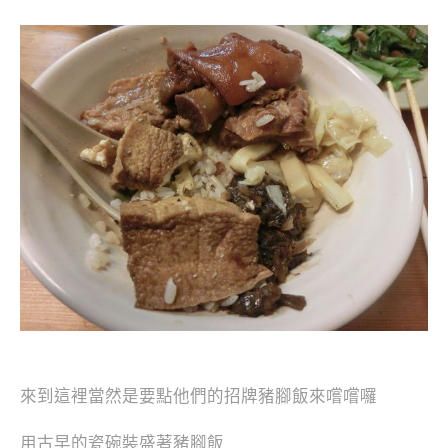
來到這裡當然是要點他們的招牌豬腳飯來嚐嚐囉
用古早的瓷碗裝盛著豬腳飯