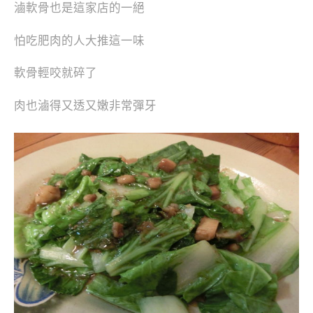
滷軟骨也是這家店的一絕
怕吃肥肉的人大推這一味
軟骨輕咬就碎了
肉也滷得又透又嫩非常彈牙