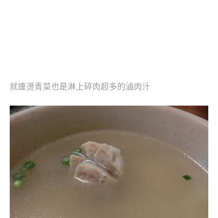
就連燙青菜也是淋上碎肉超多的滷肉汁