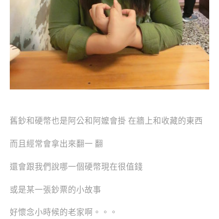
舊鈔和硬幣也是阿公和阿嬤會掛 在牆上和收藏的東西
而且經常會拿出來翻一 翻
還會跟我們說哪一個硬幣現在很值錢
或是某一張鈔票的小故事
好懷念小時候的老家啊。。。