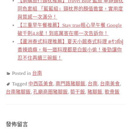
【網購旅行頸枕推薦】Travel Blue 藍旅 寧靜頸枕
同色套組 「藍藍組」頸枕界的顏值擔當，實用度
與質感一次滿分！
【三重早午餐推薦】Stay true粗心早午餐 Google
破千則4.8星！到底厲害在哪一次告訴你！
【蘆洲泰式料理推薦】夏天小館泰式料理 ครัวพี่ฟู่
香辣過癮，每一道料理都是白飯小偷！後勁讓你
忍不住再續三碗飯！
Posted in
台南
Tagged
中西區美食
,
南門路豬腳飯
,
台南
,
台南美食
,
台南豬腳飯
,
孔廟商圈豬腳飯
,
筍干飯
,
豬腳飯
,
軟骨飯
發佈留言