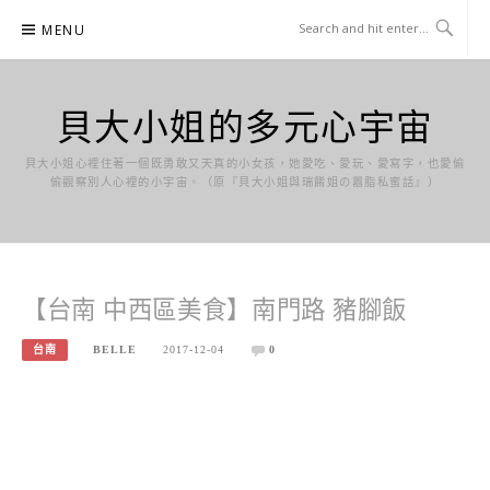
Skip
MENU
to
content
貝大小姐的多元心宇宙
貝大小姐心裡住著一個既勇敢又天真的小女孩，她愛吃、愛玩、愛寫字，也愛偷
偷觀察別人心裡的小宇宙。（原『貝大小姐與瑞餚姐の囂脂私蜜話』）
【台南 中西區美食】南門路 豬腳飯
台南
BELLE
2017-12-04
0