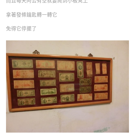
而且每天阿公有空就要爬到小板凳上
拿著發條鑰匙轉一轉它
免得它停擺了