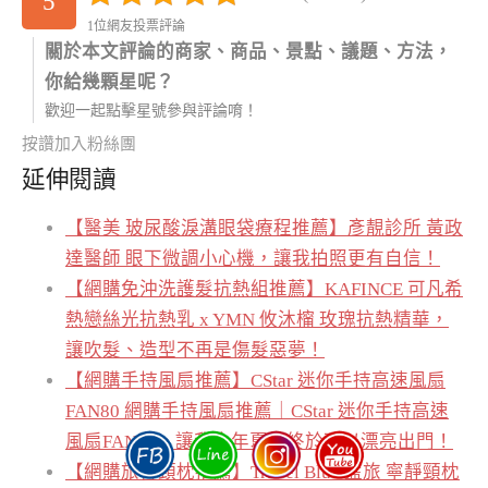
5
1位網友投票評論
關於本文評論的商家、商品、景點、議題、方法，
你給幾顆星呢？
歡迎一起點擊星號參與評論唷！
按讚加入粉絲團
延伸閱讀
【醫美 玻尿酸淚溝眼袋療程推薦】彥靚診所 黃政
達醫師 眼下微調小心機，讓我拍照更有自信！
【網購免沖洗護髮抗熱組推薦】KAFINCE 可凡希
熱戀絲光抗熱乳 x YMN 攸沐橣 玫瑰抗熱精華，
讓吹髮、造型不再是傷髮惡夢！
【網購手持風扇推薦】CStar 迷你手持高速風扇
FAN80 網購手持風扇推薦｜CStar 迷你手持高速
風扇FAN80，讓我今年夏天終於可以漂亮出門！
【網購旅行頸枕推薦】Travel Blue 藍旅 寧靜頸枕