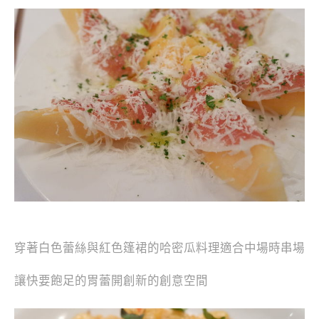
穿著白色蕾絲與紅色篷裙的哈密瓜料理適合中場時串場
讓快要飽足的胃蕾開創新的創意空間