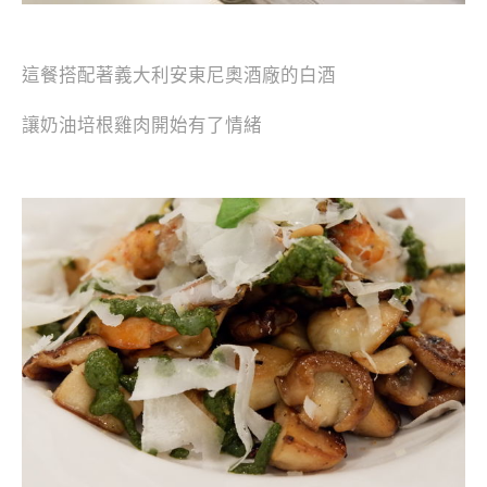
這餐搭配著義大利安東尼奧酒廠的白酒
讓奶油培根雞肉開始有了情緒