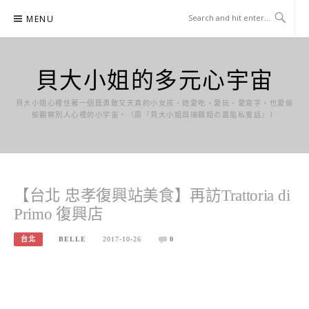
Skip
MENU
to
content
貝大小姐的多元心宇宙
貝大小姐心裡住著一個既勇敢又天真的小女孩，她愛吃、愛玩、愛寫字，也愛偷
偷觀察別人心裡的小宇宙。（原『貝大小姐與瑞餚姐の囂脂私蜜話』）
【台北 忠孝復興站美食】再訪Trattoria di
Primo 復興店
台北
BELLE
2017-10-26
0