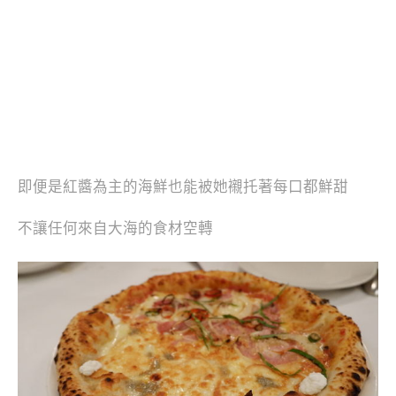
即便是紅醬為主的海鮮也能被她襯托著每口都鮮甜
不讓任何來自大海的食材空轉