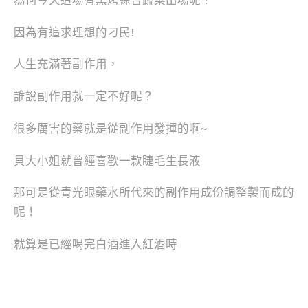
為何今天這場有窯烤綜合蔬菜出場呢？
因為有追求理想的刁民!
人生充滿著副作用，
誰說副作用就一定不好呢？
很多厲害的藥就是從副作用發揮的啊~
貝大小姐就曾經喜歡一款睫毛生長液
那可是從青光眼藥水所代來的副作用成份調整製而成的
呢！
就算是已經喝完白酒進入紅酒時