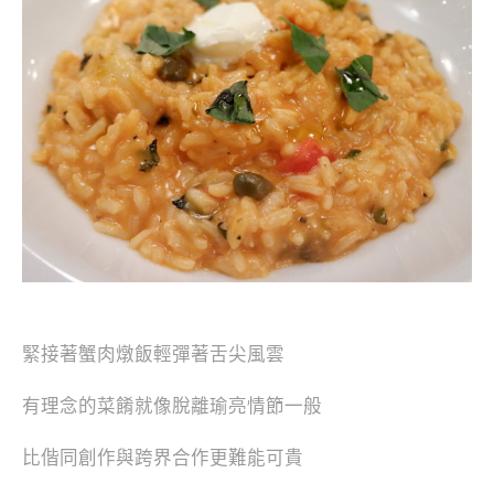
緊接著蟹肉燉飯輕彈著舌尖風雲
有理念的菜餚就像脫離瑜亮情節一般
比偕同創作與跨界合作更難能可貴