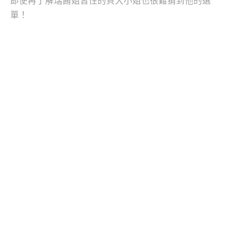
即使再了解瑞餚姐習性的貝大小姐也很難猜到他的選
單！