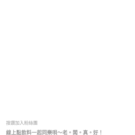
按讚加入粉絲團
線上點飲料一起同樂唄～老。闆。真。好！