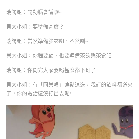
瑞餚姐：開動腦會議囉~
貝大小姐：要準備甚麼？
瑞餚姐：當然準備腦來啊，不然咧~
貝大小姐：你腦要動，也要準備茶飲與茶食吧
瑞餚姐：你問完大家要喝甚麼都下班了
貝大小姐：有「同樂唄」速點速送，我訂的飲料都送來
了，你的電話還沒打出去呢!