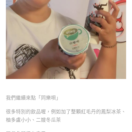
我們繼續來點「同樂唄」
很多特別的飲品喔，例如加了整顆紅毛丹的鳳梨冰茶、
柚多盧小小、二嫂冬瓜茶