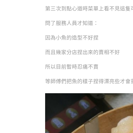
第三次到點心道時菜單上看不見這隻
問了服務人員才知道：
因為小魚的造型不好捏
而且幾家分店捏出來的賣相不好
所以目前暫時忍痛不賣
等師傅們把魚的樣子捏得漂亮些才會