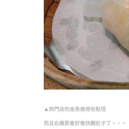
▲西門店的金魚做得有點怪
而且右邊那隻好像快翻肚子了。。。