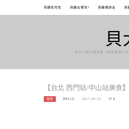
Skip
貝餚吃吃吃
貝餚去哪兒?
貝餚瞎拼去
貝
to
content
貝
貝大小姐心裡住著一個既勇敢又天
【台北 西門站/中山站美食
BELLE
2017-09-10
0
台北