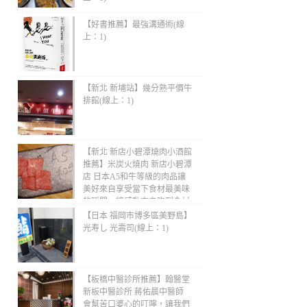
【好書推薦】最強溝通術(線
上：1)
【新北 新埔站】幾分熟平價牛
排館(線上：1)
【新北 新店小碧潭燒肉小酒館
推薦】米炭火燒肉 新店小碧潭
店 日本A5和牛等級的肉品讓
美好來自享受當下食材最美味
的瞬間，讓感動來自吃到食材
最原始的風味！(線上：1)
【日本 福岡市博多區美野島】
光寿し 光壽司(線上：1)
【板橋中醫診所推薦】翰醫堂
新板中醫診所 蔣佑晨中醫師
會幫苦口婆心的叮嚀，讓我們