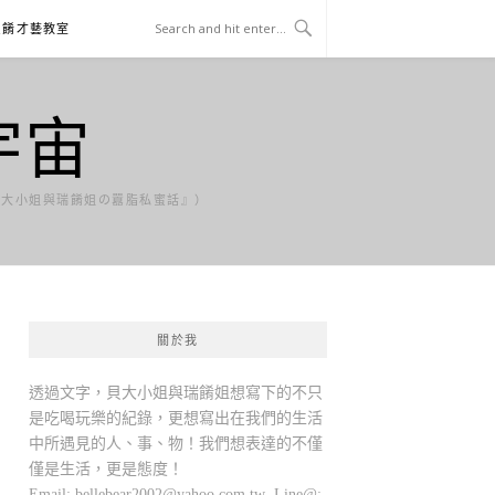
貝餚才藝教室
宇宙
貝大小姐與瑞餚姐の囂脂私蜜話』）
關於我
透過文字，貝大小姐與瑞餚姐想寫下的不只
是吃喝玩樂的紀錄，更想寫出在我們的生活
中所遇見的人、事、物！我們想表達的不僅
僅是生活，更是態度！
Email:
bellebear2002@yahoo.com.tw
Line@: