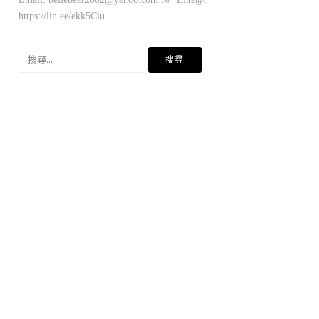
https://lin.ee/ekk5Ciu
搜
尋
關
鍵
字: