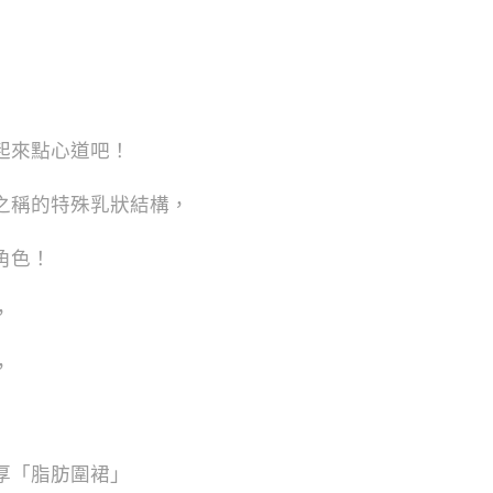
起來點心道吧！
之稱的特殊乳狀結構，
角色！
，
，
厚「脂肪圍裙」