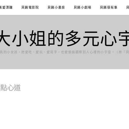
餚愛漂釀
貝餚電影院
貝餚小書房
貝餚小劇場
貝餚很有事
大小姐的多元心
真的小女孩，她愛吃、愛玩、愛寫字，也愛偷偷觀察別人心裡的小宇宙。（原『
】點心道