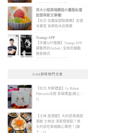
(2020-09-13 01:32:52)
貝大小姐與瑞餚姐の囂脂私蜜
話發佈新文章囉!
【台北 信義區甜點推薦】友誼
冰菓室 吳興街冰店推薦
(2020-09-13 01:31:12)
Trainge APP
【手機APP推薦】Trainge APP
運動界的Airbnb / 全新的運動
健身模式
(2020-09-05 22:08:36)
GA4即時熱門文章
【台北 年節禮盒】Le Ruban
Pâtisserie法朋 享福禮盒(線上：
1)
【士林 居酒屋】大村武串燒居
酒屋 士林店 深夜想放鬆？來
大村武吃串燒聊心事吧！(線
上：1)