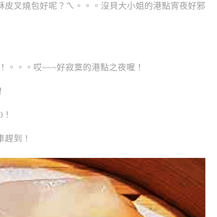
酥皮叉燒包好呢？ㄟ。。。沒貝大小姐的港點宵夜好邪
！。。。哎~~~好寂寞的港點之夜喔！
！
0！
車趕到！