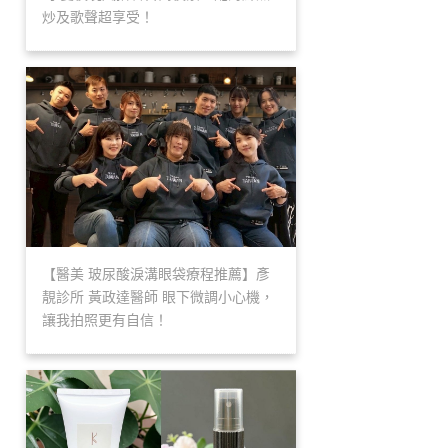
炒及歌聲超享受！
【醫美 玻尿酸淚溝眼袋療程推薦】彥
靚診所 黃政達醫師 眼下微調小心機，
讓我拍照更有自信！