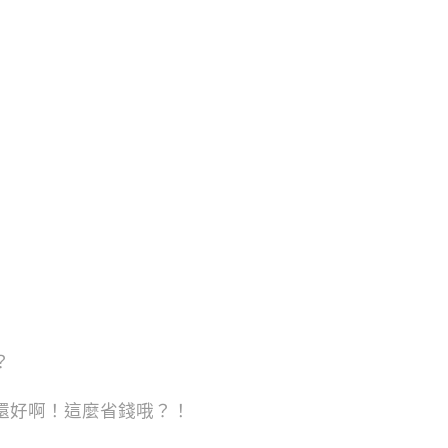
】
？
還好啊！這麼省錢哦？！