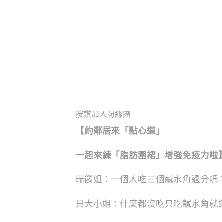
按讚加入粉絲團
【約鄰居來「點心道」
一起來練「脂肪圍裙」增強免疫力啦
瑞餚姐：一個人吃三個鹹水角過分嗎
貝大小姐：什麼都沒吃只吃䶢水角就