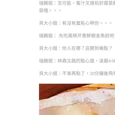
瑞餚姐：怎可能，蜜汁叉燒包好還是
惡哦。。。
貝大小姐：有沒有羞恥心啊你。。。
瑞餚姐： 先吃兩條芹香鮮蝦金魚餃吧
貝大小姐：你人在哪？店開到幾點？
瑞餚姐：林森北路的點心道，凌晨4:0
貝大小姐：不准再點了，20分鐘後飛