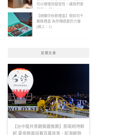
可以慢慢改變習性，讓我們更
健康！(線上：1)
【網購中秋節禮盒】萌焙司千
層酥禮盒 為你傳遞愛的力量
(線上：1)
近期文章
【台中龍井景觀餐廳推薦】那兩蚵烤鮮
蚵 夏夜晚風搭著百萬夜景、配海鮮熱