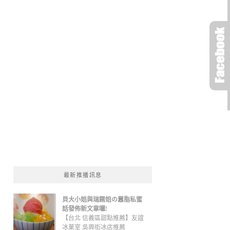
最新推播訊息
貝大小姐與瑞餚姐の囂脂私蜜
話發佈新文章囉!
【台北 信義區甜點推薦】友誼
冰菓室 吳興街冰店推薦