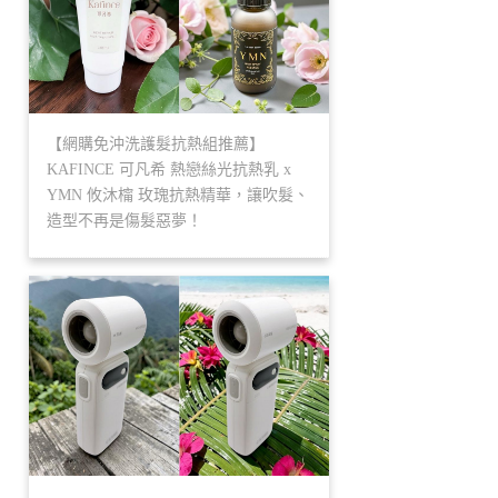
【網購免沖洗護髮抗熱組推薦】
KAFINCE 可凡希 熱戀絲光抗熱乳 x
YMN 攸沐橣 玫瑰抗熱精華，讓吹髮、
造型不再是傷髮惡夢！