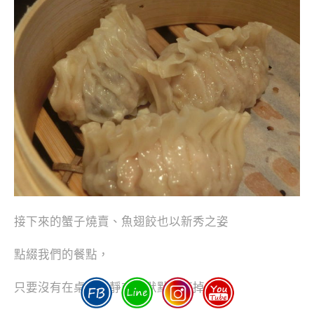
接下來的蟹子燒賣、魚翅餃也以新秀之姿
點綴我們的餐點，
只要沒有在桌上靜靜或是默默的涼掉