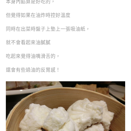
本身內餡算是好吃的，
但覺得如果在油炸時控好溫度
同時在出菜時盤子上墊上一張吸油紙，
就不會看起來油膩膩
吃起來覺得油嘴滑舌的，
還會有些過油的反胃感！