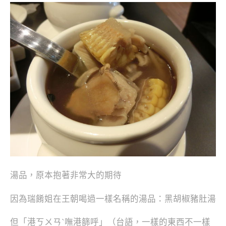
湯品，原本抱著非常大的期待
因為瑞餚姐在王朝喝過一樣名稱的湯品：黑胡椒豬肚湯
但「港ㄎㄨㄢˋ嘸港篩呼」（台語，一樣的東西不一樣