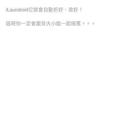
它就會自動折好、放好！
/
Laundroid
這時你一定會跟貝大小姐一起暗罵。。。