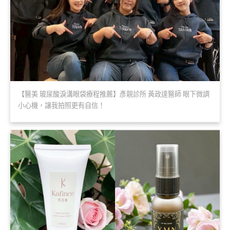
【醫美 玻尿酸淚溝眼袋療程推薦】彥靚診所 黃政達醫師 眼下微調
小心機，讓我拍照更有自信！