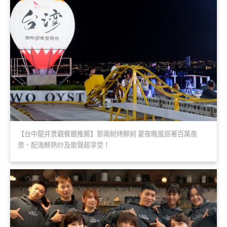
【台中龍井景觀餐廳推薦】那兩蚵烤鮮蚵 夏夜晚風搭著百萬夜
景、配海鮮熱炒及歌聲超享受！