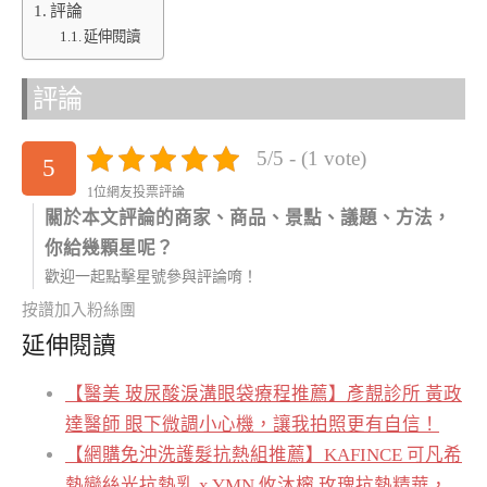
評論
延伸閱讀
評論
5/5 - (1 vote)
5
1位網友投票評論
關於本文評論的商家、商品、景點、議題、方法，
你給幾顆星呢？
歡迎一起點擊星號參與評論唷！
按讚加入粉絲團
延伸閱讀
【醫美 玻尿酸淚溝眼袋療程推薦】彥靚診所 黃政
達醫師 眼下微調小心機，讓我拍照更有自信！
【網購免沖洗護髮抗熱組推薦】KAFINCE 可凡希
熱戀絲光抗熱乳 x YMN 攸沐橣 玫瑰抗熱精華，