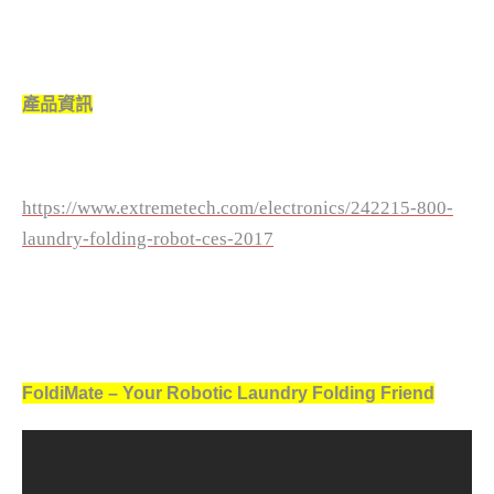
產品資訊
https://www.extremetech.com/electronics/242215-800-
laundry-folding-robot-ces-2017
FoldiMate – Your Robotic Laundry Folding Friend