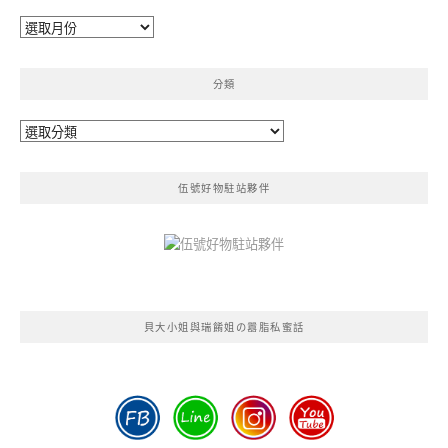
彙
整
分類
分
類
伍號好物駐站夥伴
貝大小姐與瑞餚姐の囂脂私蜜話