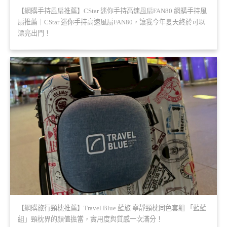
【網購手持風扇推薦】CStar 迷你手持高速風扇FAN80 網購手持風
扇推薦｜CStar 迷你手持高速風扇FAN80，讓我今年夏天終於可以
漂亮出門！
【網購旅行頸枕推薦】Travel Blue 藍旅 寧靜頸枕同色套組 「藍藍
組」頸枕界的顏值擔當，實用度與質感一次滿分！