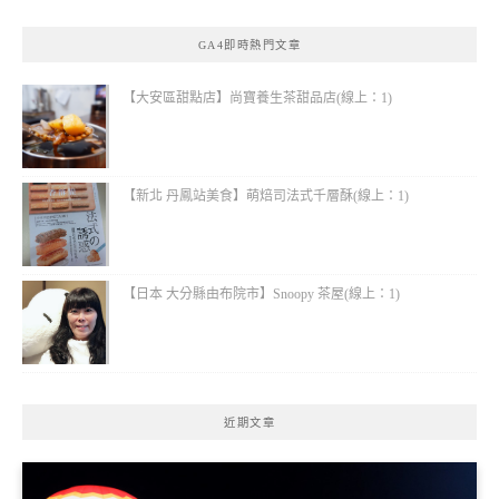
GA4即時熱門文章
【大安區甜點店】尚寶養生茶甜品店(線上：1)
【新北 丹鳳站美食】萌焙司法式千層酥(線上：1)
【日本 大分縣由布院市】Snoopy 茶屋(線上：1)
近期文章