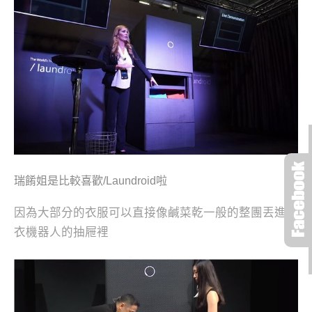
瑞餚姐是比較喜歡/
Laundroid
啦
因為大部分的衣服可以直接像鹹菜乾一般的整團丟進折
衣機器人的抽屜裡