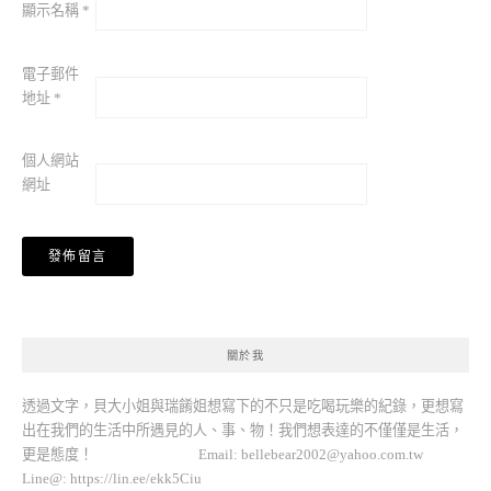
顯示名稱
*
電子郵件
地址
*
個人網站
網址
關於我
透過文字，貝大小姐與瑞餚姐想寫下的不只是吃喝玩樂的紀錄，更想寫
出在我們的生活中所遇見的人、事、物！我們想表達的不僅僅是生活，
更是態度！ Email:
bellebear2002@yahoo.com.tw
Line@: https://lin.ee/ekk5Ciu