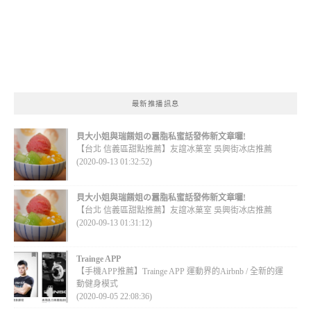
最新推播訊息
貝大小姐與瑞餚姐の囂脂私蜜話發佈新文章囉!
【台北 信義區甜點推薦】友誼冰菓室 吳興街冰店推薦
(2020-09-13 01:32:52)
貝大小姐與瑞餚姐の囂脂私蜜話發佈新文章囉!
【台北 信義區甜點推薦】友誼冰菓室 吳興街冰店推薦
(2020-09-13 01:31:12)
Trainge APP
【手機APP推薦】Trainge APP 運動界的Airbnb / 全新的運
動健身模式
(2020-09-05 22:08:36)