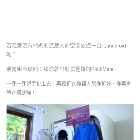
若我家沒有他媽的這麼大的空間放這一台/
Laundroid
呢？
瑞餚姐竟然回：那你就只好買他媽的
FoldiMate，
一件一件親手掛上去，再讓
折衣機器人幫你折好、你再拿
到衣櫥放囉！