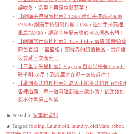
讓吹髮、造型不再是傷髮惡夢！
【網購手持風扇推薦】CStar 迷你手持高速風扇
FAN80 網購手持風扇推薦｜CStar 迷你手持高速
風扇FAN80，讓我今年夏天終於可以漂亮出門！
【網購旅行頸枕推薦】Travel Blue 藍旅 寧靜頸枕
同色套組 「藍藍組」頸枕界的顏值擔當，實用度
與質感一次滿分！
【三重早午餐推薦】Stay true粗心早午餐 Google
破千則4.8星！到底厲害在哪一次告訴你！
【蘆洲泰式料理推薦】夏天小館泰式料理 ครัวพี่ฟู่
香辣過癮，每一道料理都是白飯小偷！後勁讓你
忍不住再續三碗飯！
Posted in
家電新資訊
Tagged
folding
,
Laundroid
,
laundry
,
oldiMate
,
robot
,