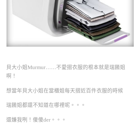
貝大小姐Murmur……不愛摺衣服的根本就是瑞餚姐
啊！
想當年貝大小姐在當櫃姐每天摺近百件衣服的時候
瑞餚姐都還不知道在哪裡呢。。。
還嫌我咧！傻傻der。。。