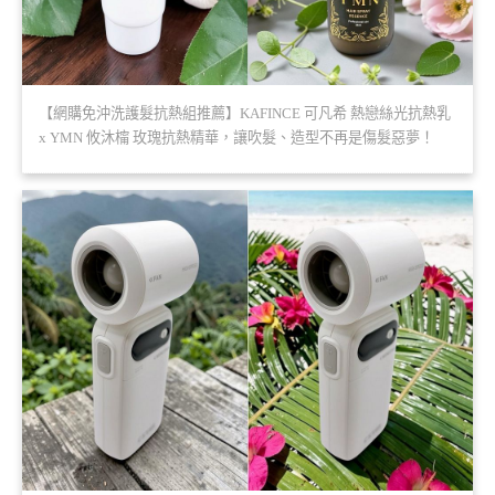
【網購免沖洗護髮抗熱組推薦】KAFINCE 可凡希 熱戀絲光抗熱乳
x YMN 攸沐橣 玫瑰抗熱精華，讓吹髮、造型不再是傷髮惡夢！