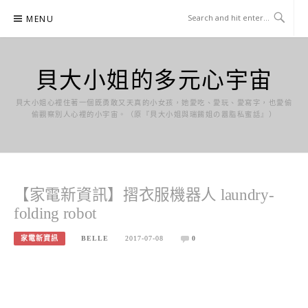
Skip
MENU
to
content
貝大小姐的多元心宇宙
貝大小姐心裡住著一個既勇敢又天真的小女孩，她愛吃、愛玩、愛寫字，也愛偷
偷觀察別人心裡的小宇宙。（原『貝大小姐與瑞餚姐の囂脂私蜜話』）
【家電新資訊】摺衣服機器人 laundry-
folding robot
家電新資訊
BELLE
2017-07-08
0