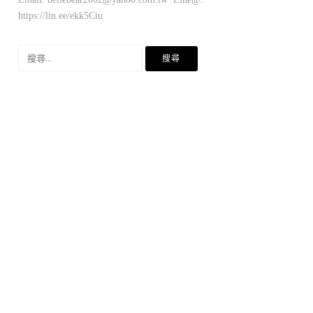
https://lin.ee/ekk5Ciu
搜
尋
關
鍵
字: