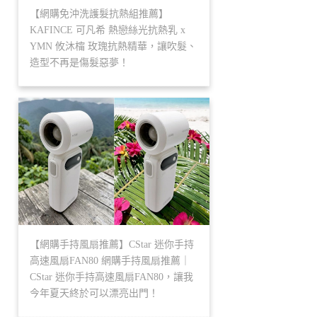
【網購免沖洗護髮抗熱組推薦】
KAFINCE 可凡希 熱戀絲光抗熱乳 x
YMN 攸沐橣 玫瑰抗熱精華，讓吹髮、
造型不再是傷髮惡夢！
【網購手持風扇推薦】CStar 迷你手持
高速風扇FAN80 網購手持風扇推薦｜
CStar 迷你手持高速風扇FAN80，讓我
今年夏天終於可以漂亮出門！