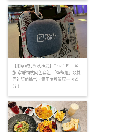
【網購旅行頸枕推薦】Travel Blue 藍
旅 寧靜頸枕同色套組 「藍藍組」頸枕
界的顏值擔當，實用度與質感一次滿
分！