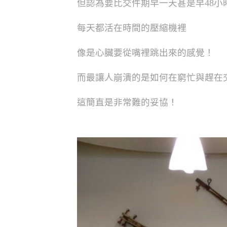
但認為要比交件期早一天甚是早
48
小
每天都活在時間的壓縮機裡
像是心臟要從嘴裡跳出來的感覺！
而最讓人崩潰的是如何在窮忙與趕在
這簡直是非常難的妥協！