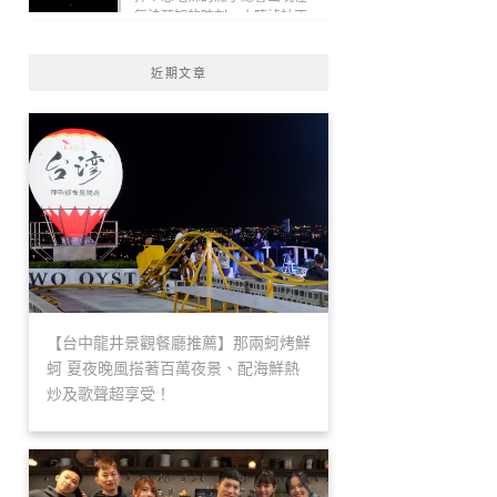
無法預知的時刻，小陳滷社不
論到店吃或是讓外送平台送來
吃，反正想吃就吃！(線上：1)
近期文章
【台中龍井景觀餐廳推薦】那兩蚵烤鮮
蚵 夏夜晚風搭著百萬夜景、配海鮮熱
炒及歌聲超享受！