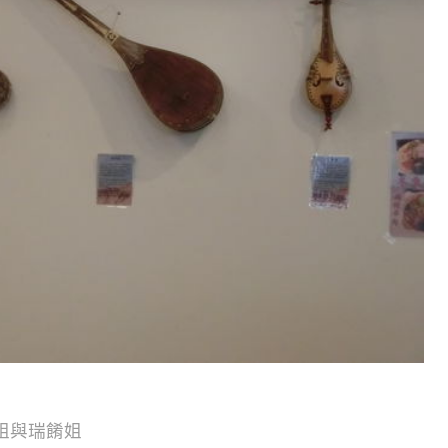
姐與瑞餚姐