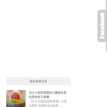
最新推播訊息
貝大小姐與瑞餚姐の囂脂私蜜
話發佈新文章囉!
【台北 信義區甜點推薦】友誼
冰菓室 吳興街冰店推薦