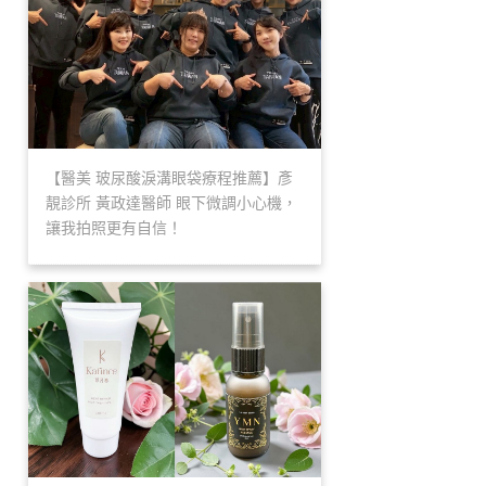
【醫美 玻尿酸淚溝眼袋療程推薦】彥
靚診所 黃政達醫師 眼下微調小心機，
讓我拍照更有自信！