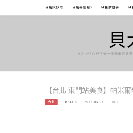
Skip
貝餚吃吃吃
貝餚去哪兒?
貝餚瞎拼去
貝
to
content
貝
貝大小姐心裡住著一個既勇敢又天
【台北 東門站美食】帕米爾
BELLE
2017-05-21
0
台北