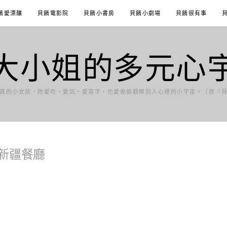
餚愛漂釀
貝餚電影院
貝餚小書房
貝餚小劇場
貝餚很有事
大小姐的多元心
真的小女孩，她愛吃、愛玩、愛寫字，也愛偷偷觀察別人心裡的小宇宙。（原『
新疆餐廳