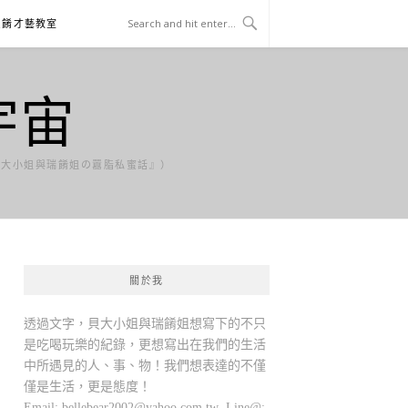
貝餚才藝教室
宇宙
貝大小姐與瑞餚姐の囂脂私蜜話』）
關於我
透過文字，貝大小姐與瑞餚姐想寫下的不只
是吃喝玩樂的紀錄，更想寫出在我們的生活
中所遇見的人、事、物！我們想表達的不僅
僅是生活，更是態度！
Email:
bellebear2002@yahoo.com.tw
Line@: