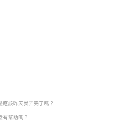
是應該昨天就弄完了嗎？
唸有幫助嗎？