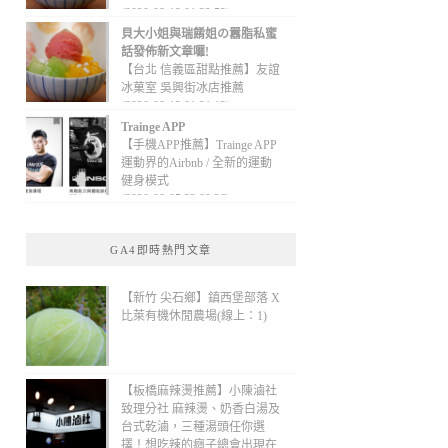
(2020-09-13 01:32:52)
貝大小姐與瑞餚姐の囂脂私蜜
話發佈新文章囉!
【台北 信義區甜點推薦】友誼
冰菓室 吳興街冰店推薦
(2020-09-13 01:31:12)
Trainge APP
【手機APP推薦】Trainge APP
運動界的Airbnb / 全新的運動
健身模式
(2020-09-05 22:08:36)
GA4即時熱門文章
【新竹 尖石鄉】鎮西堡部落 X
比萊有機休閒農場(線上：1)
【板橋麻辣燙推薦】小陳滷社
致理分社 麻辣燙、奶香白湯及
台式乾滷，三種湯頭任你選
擇！想吃辣的癮子總會出現在