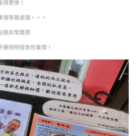
來得更慘！
事情等著處理。。。
存摺非常豐厚
手邊明明很急的事情！