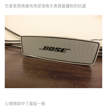
也會氣憤填膺地用部落格文表達最鐵粉的抗議
心情猶如中了瘟疫一般