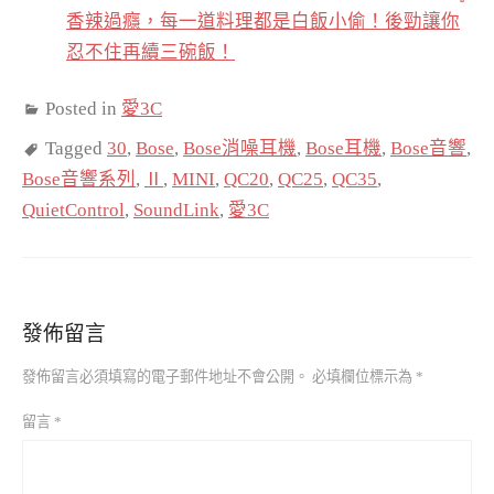
香辣過癮，每一道料理都是白飯小偷！後勁讓你
忍不住再續三碗飯！
Posted in
愛3C
Tagged
30
,
Bose
,
Bose消噪耳機
,
Bose耳機
,
Bose音響
,
Bose音響系列
,
Ⅱ
,
MINI
,
QC20
,
QC25
,
QC35
,
QuietControl
,
SoundLink
,
愛3C
發佈留言
發佈留言必須填寫的電子郵件地址不會公開。
必填欄位標示為
*
留言
*