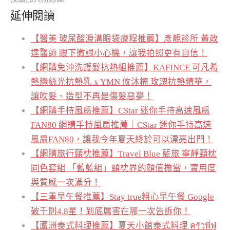
延伸閱讀
【醫美 玻尿酸淚溝眼袋療程推薦】彥靚診所 黃政
達醫師 眼下微調小心機，讓我拍照更有自信！
【網購免沖洗護髮抗熱組推薦】KAFINCE 可凡希
熱戀絲光抗熱乳 x YMN 攸沐橣 玫瑰抗熱精華，
讓吹髮、造型不再是傷髮惡夢！
【網購手持風扇推薦】CStar 迷你手持高速風扇
FAN80 網購手持風扇推薦｜CStar 迷你手持高速
風扇FAN80，讓我今年夏天終於可以漂亮出門！
【網購旅行頸枕推薦】Travel Blue 藍旅 寧靜頸枕
同色套組 「藍藍組」頸枕界的顏值擔當，實用度
與質感一次滿分！
【三重早午餐推薦】Stay true粗心早午餐 Google
破千則4.8星！到底厲害在哪一次告訴你！
【蘆洲泰式料理推薦】夏天小館泰式料理 ครัวพี่ฟู่