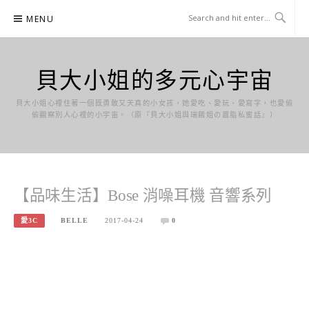
Skip
MENU
to
content
貝大小姐的多元心宇宙
貝大小姐心裡住著一個既勇敢又天真的小女孩，她愛吃、愛玩、愛寫字，也愛偷
偷觀察別人心裡的小宇宙。（原『貝大小姐與瑞餚姐の囂脂私蜜話』）
【品味生活】Bose 消噪耳機 音響系列
愛3C
BELLE
2017-04-24
0