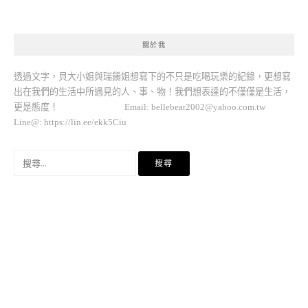
關於我
透過文字，貝大小姐與瑞餚姐想寫下的不只是吃喝玩樂的紀錄，更想寫
出在我們的生活中所遇見的人、事、物！我們想表達的不僅僅是生活，
更是態度！ Email:
bellebear2002@yahoo.com.tw
Line@: https://lin.ee/ekk5Ciu
搜
尋
關
鍵
字: