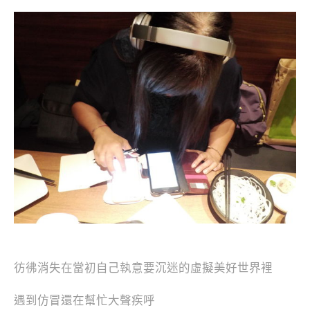
彷彿消失在當初自己執意要沉迷的虛擬美好世界裡
遇到仿冒還在幫忙大聲疾呼