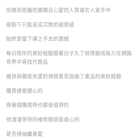
但遇到原廠的擺爛且心愛的人質還在人家手中
卻剩下只能妥協沉默的威脅感
始終是當下揮之不去的遺憾
每日陪伴的美好經驗隨著日子久了就得變成無力在網路
世界中尋找代替品
痛快與徹底失望的領悟是否扭曲了產品的美好經驗
購買總是開心的
捧著錢購買時也都是值得的
但漫漫等待的維修期卻是虐心的
是否得抽離喜愛