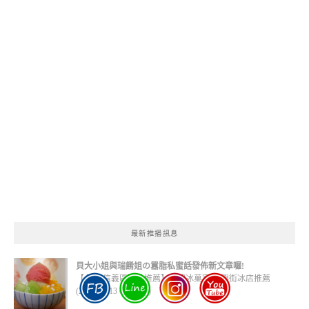
最新推播訊息
貝大小姐與瑞餚姐の囂脂私蜜話發佈新文章囉!
【台北 信義區甜點推薦】友誼冰菓室 吳興街冰店推薦
(2020-09-13 01:32:52)