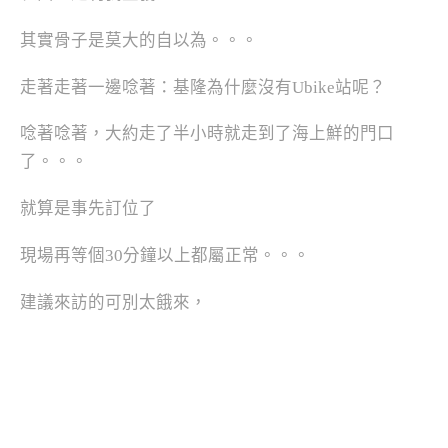
其實骨子是莫大的自以為。。。
走著走著一邊唸著：基隆為什麼沒有Ubike站呢？
唸著唸著，大約走了半小時就走到了海上鮮的門口
了。。。
就算是事先訂位了
現場再等個30分鐘以上都屬正常。。。
建議來訪的可別太餓來，