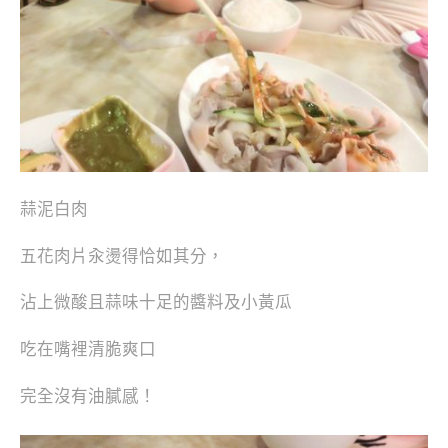
蒜泥白肉
五花肉片汆燙得恰如其分，
沾上微酸且蒜味十足的醬料及小黃瓜
吃在嘴裡清脆爽口
完全沒有油膩感！