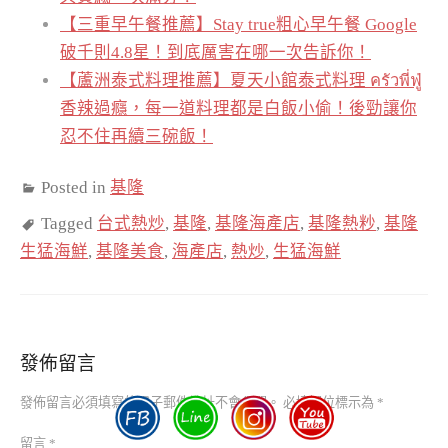
【三重早午餐推薦】Stay true粗心早午餐 Google
破千則4.8星！到底厲害在哪一次告訴你！
【蘆洲泰式料理推薦】夏天小館泰式料理 ครัวพี่ฟู่
香辣過癮，每一道料理都是白飯小偷！後勁讓你
忍不住再續三碗飯！
Posted in
基隆
Tagged
台式熱炒
,
基隆
,
基隆海產店
,
基隆熱粆
,
基隆
生猛海鮮
,
基隆美食
,
海產店
,
熱炒
,
生猛海鮮
發佈留言
發佈留言必須填寫的電子郵件地址不會公開。
必填欄位標示為
*
留言
*