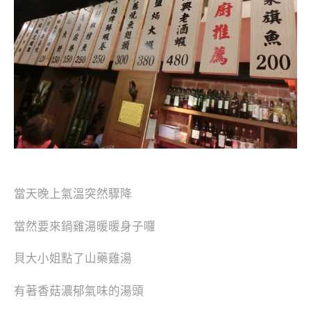
當天晚上氣溫突然驟降
當然要來鍋雞湯暖暖身子囉
貝大小姐點了山藥雞湯
有著香菇濃郁氣味的湯頭