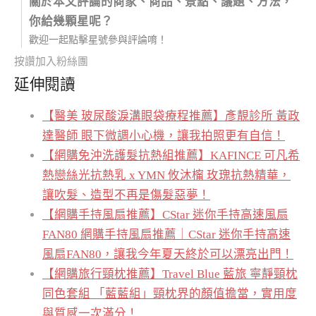
關於本文評論的商家、商品、景點、議題、方法，
你給幾顆星呢？
歡迎一起點擊星號參與評論唷！
按讚加入粉絲團
延伸閱讀
【醫美 玻尿酸淚溝眼袋療程推薦】彥靚診所 黃政
達醫師 眼下微調小心機，讓我拍照更有自信！
【網購免沖洗護髮抗熱組推薦】KAFINCE 可凡希
熱戀絲光抗熱乳 x YMN 攸沐橣 玫瑰抗熱精華，
讓吹髮、造型不再是傷髮惡夢！
【網購手持風扇推薦】CStar 迷你手持高速風扇
FAN80 網購手持風扇推薦｜CStar 迷你手持高速
風扇FAN80，讓我今年夏天終於可以漂亮出門！
【網購旅行頸枕推薦】Travel Blue 藍旅 寧靜頸枕
同色套組 「藍藍組」頸枕界的顏值擔當，實用度
與質感一次滿分！