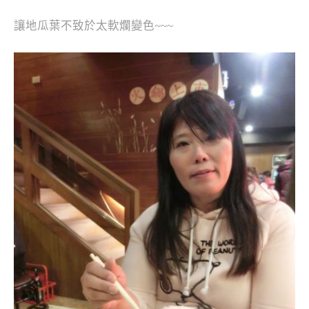
讓地瓜葉不致於太軟爛變色~~~