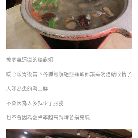
被寒氣逼瘋的瑞餚姐
暖心暖胃後當下各種無解絕症通通都讓這碗湯給收拾了
人滿為患的海上鮮
不會因為人多就少了服務
也不會因為翻桌率超高就垮著撲克臉