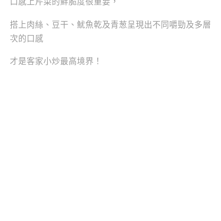
口感上芹菜的鮮脆度很重要，
搭上肉絲、豆干、魷魚乾及青葱呈現出不同嚼勁及多層
次的口感
才是客家小炒最高境界！