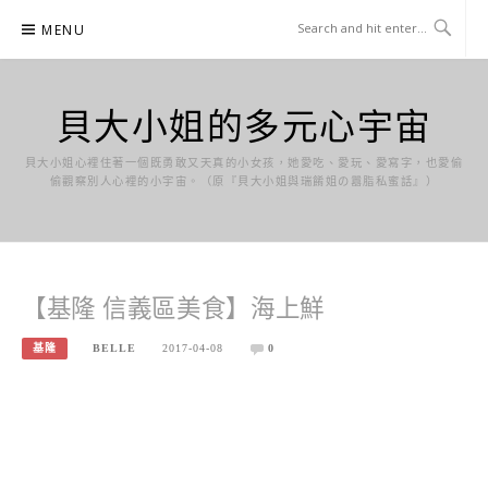
Skip
MENU
to
content
貝大小姐的多元心宇宙
貝大小姐心裡住著一個既勇敢又天真的小女孩，她愛吃、愛玩、愛寫字，也愛偷
偷觀察別人心裡的小宇宙。（原『貝大小姐與瑞餚姐の囂脂私蜜話』）
【基隆 信義區美食】海上鮮
基隆
BELLE
2017-04-08
0