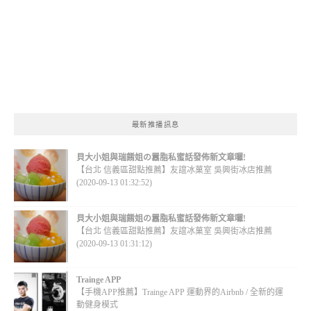
最新推播訊息
貝大小姐與瑞餚姐の囂脂私蜜話發佈新文章囉!
【台北 信義區甜點推薦】友誼冰菓室 吳興街冰店推薦
(2020-09-13 01:32:52)
貝大小姐與瑞餚姐の囂脂私蜜話發佈新文章囉!
【台北 信義區甜點推薦】友誼冰菓室 吳興街冰店推薦
(2020-09-13 01:31:12)
Trainge APP
【手機APP推薦】Trainge APP 運動界的Airbnb / 全新的運
動健身模式