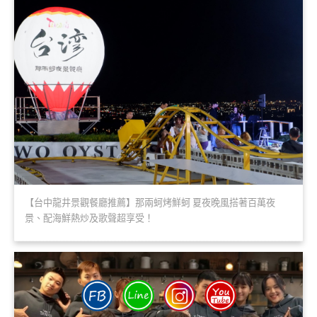
【台中龍井景觀餐廳推薦】那兩蚵烤鮮蚵 夏夜晚風搭著百萬夜
景、配海鮮熱炒及歌聲超享受！