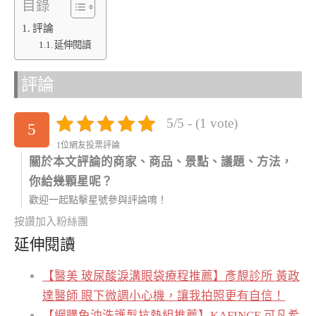
目錄
評論
延伸閱讀
評論
5/5 - (1 vote)
5
1位網友投票評論
關於本文評論的商家、商品、景點、議題、方法，
你給幾顆星呢？
歡迎一起點擊星號參與評論唷！
按讚加入粉絲團
延伸閱讀
【醫美 玻尿酸淚溝眼袋療程推薦】彥靚診所 黃政
達醫師 眼下微調小心機，讓我拍照更有自信！
【網購免沖洗護髮抗熱組推薦】KAFINCE 可凡希