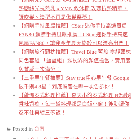
熱戀絲光抗熱乳 x YMN 攸沐橣 玫瑰抗熱精華，
讓吹髮、造型不再是傷髮惡夢！
【網購手持風扇推薦】CStar 迷你手持高速風扇
FAN80 網購手持風扇推薦｜CStar 迷你手持高速
風扇FAN80，讓我今年夏天終於可以漂亮出門！
【網購旅行頸枕推薦】Travel Blue 藍旅 寧靜頸枕
同色套組 「藍藍組」頸枕界的顏值擔當，實用度
與質感一次滿分！
【三重早午餐推薦】Stay true粗心早午餐 Google
破千則4.8星！到底厲害在哪一次告訴你！
【蘆洲泰式料理推薦】夏天小館泰式料理 ครัวพี่ฟู่
香辣過癮，每一道料理都是白飯小偷！後勁讓你
忍不住再續三碗飯！
Posted in
台南