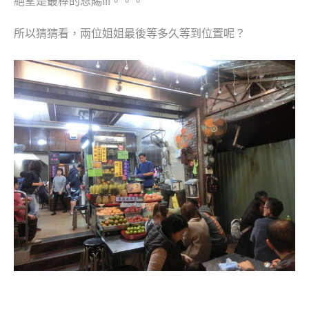
絕望是最棒的恩賜!!!。。。
所以猜猜看，兩位姐姐最後等多久等到位置呢？