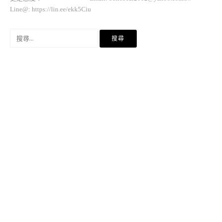
Line@: https://lin.ee/ekk5Ciu
搜
尋
關
鍵
字: