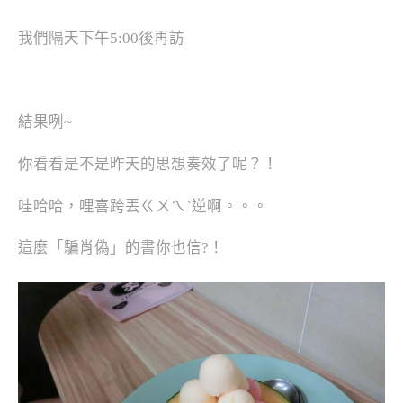
我們隔天下午
5:00後
再訪
結果咧
~
你看看是不是昨天的思想奏效了呢？！
哇哈哈，哩喜跨丟ㄍㄨㄟˋ逆啊。。。
這麼「騙肖偽」的書你也信?！