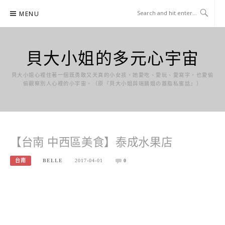
Skip
MENU
to
content
貝大小姐的多元心宇宙
貝大小姐心裡住著一個既勇敢又天真的小女孩，她愛吃、愛玩、愛寫字，也愛偷
偷觀察別人心裡的小宇宙。（原『貝大小姐與瑞餚姐の囂脂私蜜話』）
【台南 中西區美食】泰成水果店
台南
BELLE
2017-04-01
0