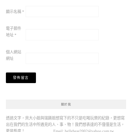
顯示名稱
*
電子郵件
地址
*
個人網站
網址
關於我
透過文字，貝大小姐與瑞餚姐想寫下的不只是吃喝玩樂的紀錄，更想寫
出在我們的生活中所遇見的人、事、物！我們想表達的不僅僅是生活，
更是態度！ Email:
bellebear2002@yahoo.com.tw