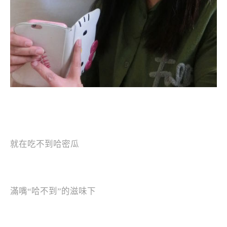
就在吃不到哈密瓜
滿嘴“哈不到”的滋味下