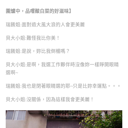
圍爐中，品嚐酸白菜的好滋味】
瑞餚姐:面對過大風大浪的人會更美麗
貝大小姐:難怪我比你美！
瑞餚姐:是說，妳比我倒楣嗎？
貝大小姐:是啊，我選工作夥伴時沒像妳一樣睜開眼睛
選啊~
瑞餚姐:我也是閉著眼睛選的耶~只是比妳幸運點。。。
貝大小姐:沒關係，因為這樣我會更美麗！