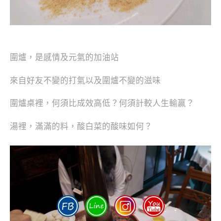
圍爐，是感情及元氣的加油站
來自好友不變的打氣以及圍爐不變的滋味
圍爐桌裡，何須比成效高低？何須計較人生輸贏？
湯裡，滿滿的料，酸白菜的酸味如何？