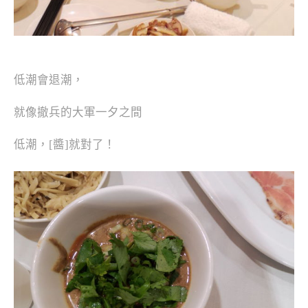
低潮會退潮，
就像撤兵的大軍一夕之間
低潮，[醬]就對了！