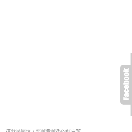
這就是圍爐，那越煮越香的酸白菜