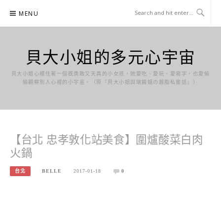
Skip
MENU
to
content
貝大小姐的多元心宇宙
貝大小姐心裡住著一個既勇敢又天真的小女孩，她愛吃、愛玩、愛寫字，也愛偷
偷觀察別人心裡的小宇宙。（原『貝大小姐與瑞餚姐の囂脂私蜜話』）
【台北 忠孝敦化站美食】圍爐酸菜白肉
火鍋
台北
BELLE
2017-01-18
0