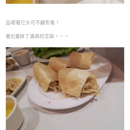
品嚐著它
大可不顧形象！
掉了滿桌的芝麻
。。。
管它是