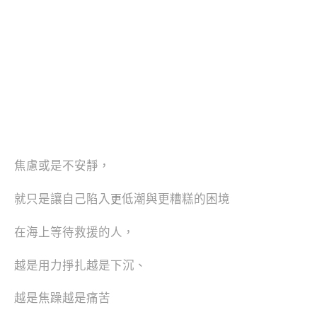
焦慮或是不安靜，
就只是讓自己陷入
低潮與更糟糕的困境
更
在海上等待救援的人，
越是用力掙扎越是下沉、
越是焦躁越是痛苦