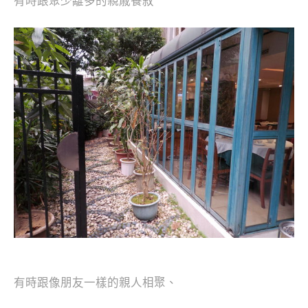
有時跟聚少離多的親戚餐敘
有時跟像朋友一樣的親人相聚、