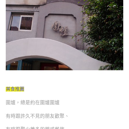
美食推薦
圍爐，總是約在圍爐圍爐
有時跟許久不見的朋友歡聚、