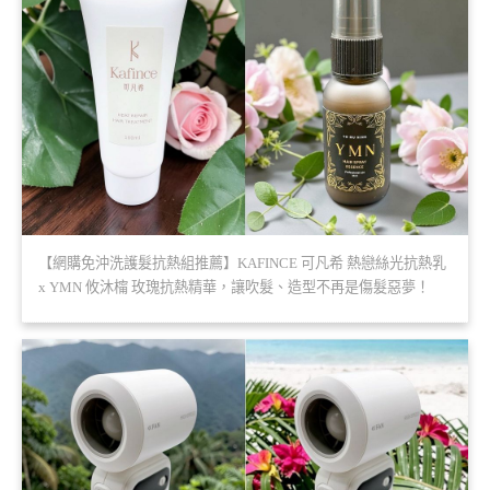
【網購免沖洗護髮抗熱組推薦】KAFINCE 可凡希 熱戀絲光抗熱乳
x YMN 攸沐橣 玫瑰抗熱精華，讓吹髮、造型不再是傷髮惡夢！