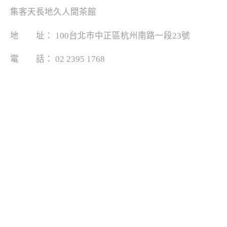
集客天長地久人間茶館
地 址： 100台北市中正區杭州南路一段23號
電 話： 02 2395 1768