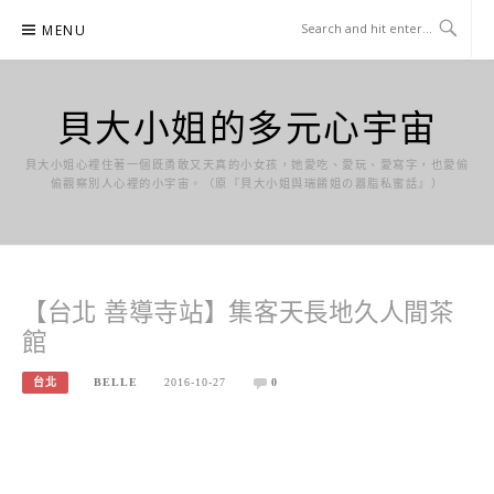
Skip
MENU
to
content
貝大小姐的多元心宇宙
貝大小姐心裡住著一個既勇敢又天真的小女孩，她愛吃、愛玩、愛寫字，也愛偷
偷觀察別人心裡的小宇宙。（原『貝大小姐與瑞餚姐の囂脂私蜜話』）
【台北 善導寺站】集客天長地久人間茶
館
台北
BELLE
2016-10-27
0