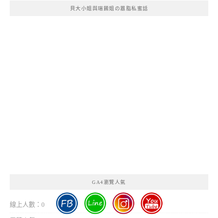
貝大小姐與瑞餚姐の囂脂私蜜話
GA4瀏覽人氣
線上人數：0