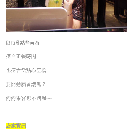
隨時亂點些東西
適合正餐時間
也適合當點心空檔
要開動腦會議嗎？
約約集客也不錯喔~~
店家資訊