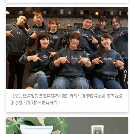
【醫美 玻尿酸淚溝眼袋療程推薦】彥靚診所 黃政達醫師 眼下微調
小心機，讓我拍照更有自信！