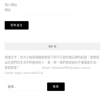
個人網站
網址
關於我
透過文字，貝大小姐與瑞餚姐想寫下的不只是吃喝玩樂的紀錄，更想寫
出在我們的生活中所遇見的人、事、物！我們想表達的不僅僅是生活，
更是態度！ Email:
bellebear2002@yahoo.com.tw
Line@: https://lin.ee/ekk5Ciu
搜
尋
關
鍵
字: