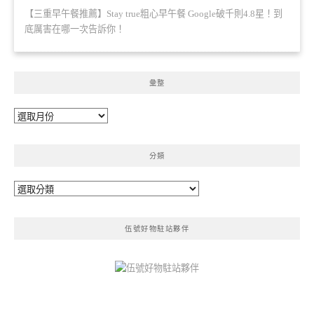
【三重早午餐推薦】Stay true粗心早午餐 Google破千則4.8星！到
底厲害在哪一次告訴你！
彙整
彙
整
分類
分
類
伍號好物駐站夥伴