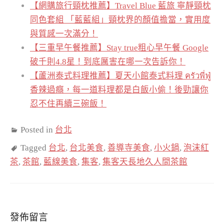
【網購旅行頸枕推薦】Travel Blue 藍旅 寧靜頸枕
同色套組 「藍藍組」頸枕界的顏值擔當，實用度
與質感一次滿分！
【三重早午餐推薦】Stay true粗心早午餐 Google
破千則4.8星！到底厲害在哪一次告訴你！
【蘆洲泰式料理推薦】夏天小館泰式料理 ครัวพี่ฟู่
香辣過癮，每一道料理都是白飯小偷！後勁讓你
忍不住再續三碗飯！
Posted in
台北
Tagged
台北
,
台北美食
,
善導寺美食
,
小火鍋
,
泡沫紅
茶
,
茶館
,
藍線美食
,
集客
,
集客天長地久人間茶館
發佈留言