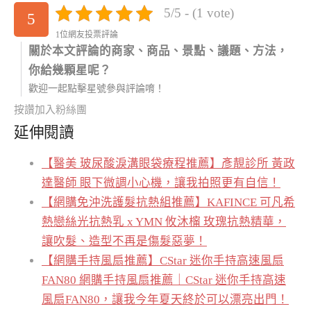
5/5 - (1 vote)
5
1位網友投票評論
關於本文評論的商家、商品、景點、議題、方法，
你給幾顆星呢？
歡迎一起點擊星號參與評論唷！
按讚加入粉絲團
延伸閱讀
【醫美 玻尿酸淚溝眼袋療程推薦】彥靚診所 黃政
達醫師 眼下微調小心機，讓我拍照更有自信！
【網購免沖洗護髮抗熱組推薦】KAFINCE 可凡希
熱戀絲光抗熱乳 x YMN 攸沐橣 玫瑰抗熱精華，
讓吹髮、造型不再是傷髮惡夢！
【網購手持風扇推薦】CStar 迷你手持高速風扇
FAN80 網購手持風扇推薦｜CStar 迷你手持高速
風扇FAN80，讓我今年夏天終於可以漂亮出門！