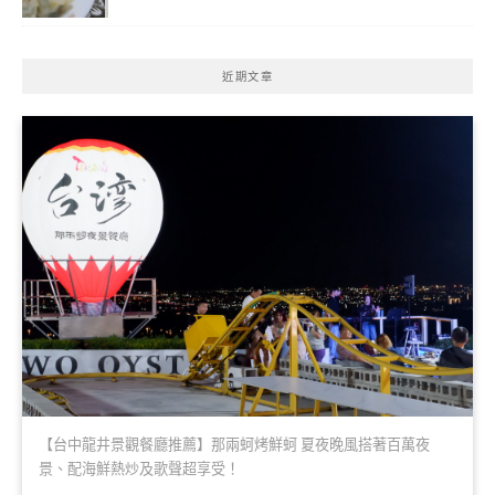
近期文章
【台中龍井景觀餐廳推薦】那兩蚵烤鮮蚵 夏夜晚風搭著百萬夜
景、配海鮮熱炒及歌聲超享受！