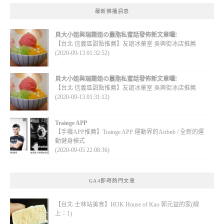
最新推播訊息
貝大小姐與瑞餚姐の囂脂私蜜話發佈新文章囉!
【台北 信義區甜點推薦】友誼冰菓室 吳興街冰店推薦
(2020-09-13 01:32:52)
貝大小姐與瑞餚姐の囂脂私蜜話發佈新文章囉!
【台北 信義區甜點推薦】友誼冰菓室 吳興街冰店推薦
(2020-09-13 01:31:12)
Trainge APP
【手機APP推薦】Trainge APP 運動界的Airbnb / 全新的運
動健身模式
(2020-09-05 22:08:36)
GA4即時熱門文章
【台北 士林站美食】HOK House of Kuo 郭元益的家(線
上：1)