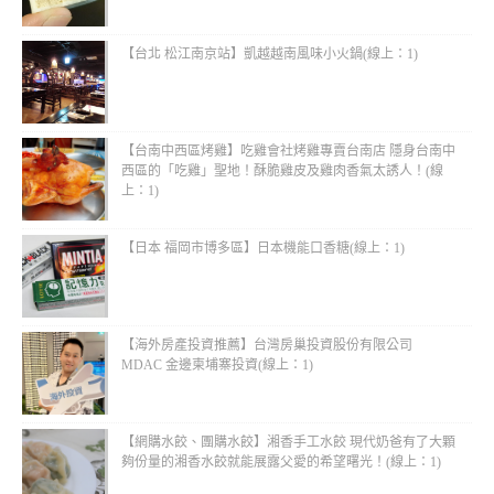
【台北 松江南京站】凱越越南風味小火鍋(線上：1)
【台南中西區烤雞】吃雞會社烤雞專賣台南店 隱身台南中
西區的「吃雞」聖地！酥脆雞皮及雞肉香氣太誘人！(線
上：1)
【日本 福岡市博多區】日本機能口香糖(線上：1)
【海外房產投資推薦】台灣房巢投資股份有限公司
MDAC 金邊柬埔寨投資(線上：1)
【網購水餃、團購水餃】湘香手工水餃 現代奶爸有了大顆
夠份量的湘香水餃就能展露父愛的希望曙光！(線上：1)