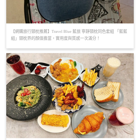
【網購旅行頸枕推薦】Travel Blue 藍旅 寧靜頸枕同色套組 「藍藍
組」頸枕界的顏值擔當，實用度與質感一次滿分！