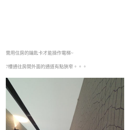
需用住房的鑰匙卡才能操作電梯~
7樓通往房間外面的通道有點狹窄。。。