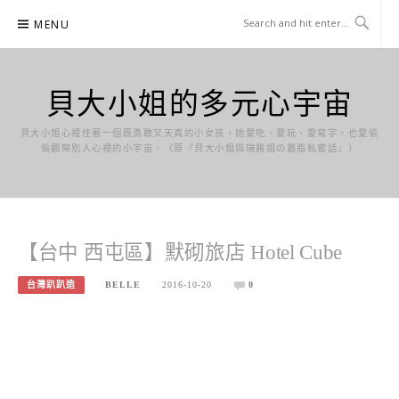
Skip
MENU
to
content
貝大小姐的多元心宇宙
貝大小姐心裡住著一個既勇敢又天真的小女孩，她愛吃、愛玩、愛寫字，也愛偷
偷觀察別人心裡的小宇宙。（原『貝大小姐與瑞餚姐の囂脂私蜜話』）
【台中 西屯區】默砌旅店 Hotel Cube
台灣趴趴造
BELLE
2016-10-20
0