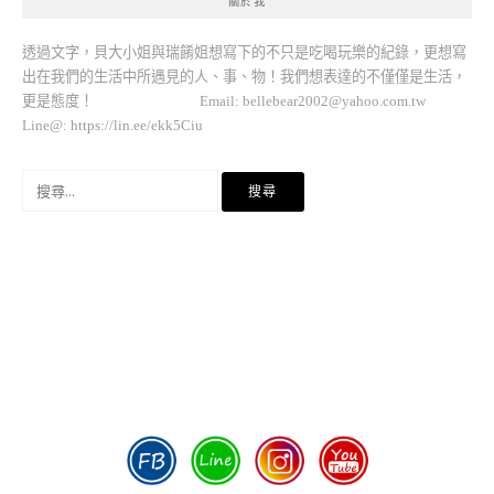
關於我
透過文字，貝大小姐與瑞餚姐想寫下的不只是吃喝玩樂的紀錄，更想寫
出在我們的生活中所遇見的人、事、物！我們想表達的不僅僅是生活，
更是態度！ Email:
bellebear2002@yahoo.com.tw
Line@: https://lin.ee/ekk5Ciu
搜
尋
關
鍵
字: