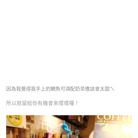
因為我覺得我手上的鯛魚可頌配奶茶應該會太甜ㄟ
所以就留給你有機會來嚐嚐囉！