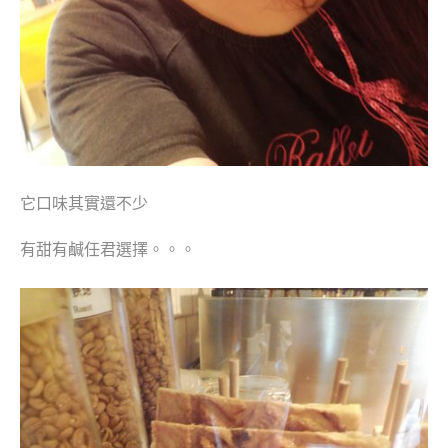
它口味其實還不少
有甜有鹹任君選擇。。。