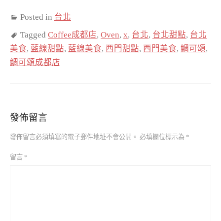
Posted in
台北
Tagged
Coffee成都店
,
Oven
,
x
,
台北
,
台北甜點
,
台北
美食
,
藍線甜點
,
藍線美食
,
西門甜點
,
西門美食
,
鯛可頌
,
鯛可頌成都店
發佈留言
發佈留言必須填寫的電子郵件地址不會公開。
必填欄位標示為
*
留言
*