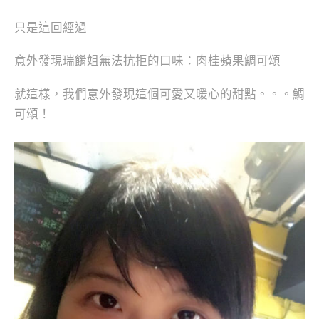
只是這回經過
意外發現瑞餚姐無法抗拒的口味：肉桂蘋果鯛可頌
就這樣，我們意外發現這個可愛又暖心的甜點。。。鯛
可頌！