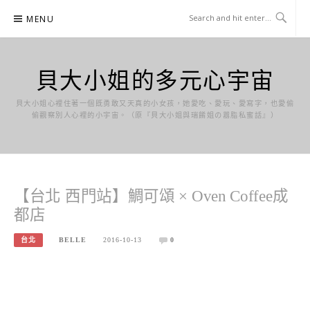
Skip
MENU
to
content
貝大小姐的多元心宇宙
貝大小姐心裡住著一個既勇敢又天真的小女孩，她愛吃、愛玩、愛寫字，也愛偷
偷觀察別人心裡的小宇宙。（原『貝大小姐與瑞餚姐の囂脂私蜜話』）
【台北 西門站】鯛可頌 × Oven Coffee成
都店
台北
BELLE
2016-10-13
0