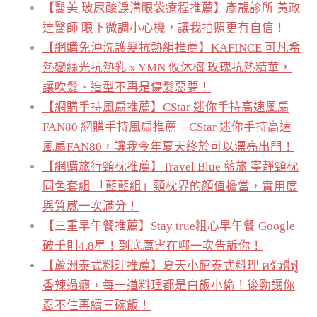
【醫美 玻尿酸淚溝眼袋療程推薦】彥靚診所 黃政
達醫師 眼下微調小心機，讓我拍照更有自信！
【網購免沖洗護髮抗熱組推薦】KAFINCE 可凡希
熱戀絲光抗熱乳 x YMN 攸沐橣 玫瑰抗熱精華，
讓吹髮、造型不再是傷髮惡夢！
【網購手持風扇推薦】CStar 迷你手持高速風扇
FAN80 網購手持風扇推薦｜CStar 迷你手持高速
風扇FAN80，讓我今年夏天終於可以漂亮出門！
【網購旅行頸枕推薦】Travel Blue 藍旅 寧靜頸枕
同色套組 「藍藍組」頸枕界的顏值擔當，實用度
與質感一次滿分！
【三重早午餐推薦】Stay true粗心早午餐 Google
破千則4.8星！到底厲害在哪一次告訴你！
【蘆洲泰式料理推薦】夏天小館泰式料理 ครัวพี่ฟู่
香辣過癮，每一道料理都是白飯小偷！後勁讓你
忍不住再續三碗飯！