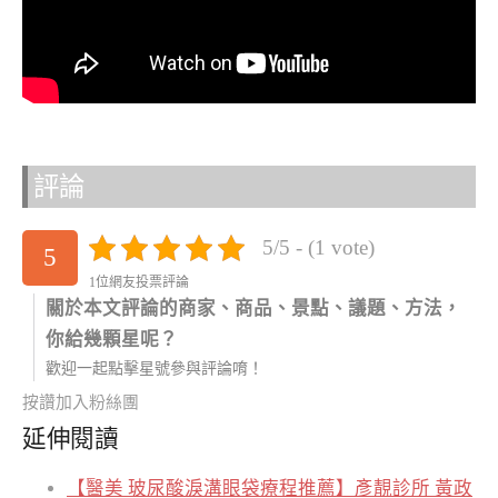
評論
5/5 - (1 vote)
5
1位網友投票評論
關於本文評論的商家、商品、景點、議題、方法，
你給幾顆星呢？
歡迎一起點擊星號參與評論唷！
按讚加入粉絲團
延伸閱讀
【醫美 玻尿酸淚溝眼袋療程推薦】彥靚診所 黃政