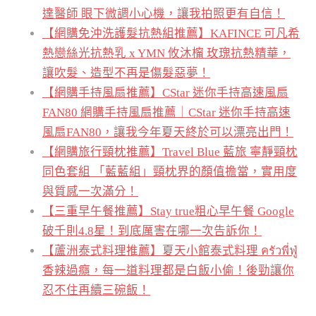
達醫師 眼下微調小心機，讓我拍照更有自信！
【網購免沖洗護髮抗熱組推薦】KAFINCE 可凡希
熱戀絲光抗熱乳 x YMN 攸沐橣 玫瑰抗熱精華，
讓吹髮、造型不再是傷髮惡夢！
【網購手持風扇推薦】CStar 迷你手持高速風扇
FAN80 網購手持風扇推薦｜CStar 迷你手持高速
風扇FAN80，讓我今年夏天終於可以漂亮出門！
【網購旅行頸枕推薦】Travel Blue 藍旅 寧靜頸枕
同色套組 「藍藍組」頸枕界的顏值擔當，實用度
與質感一次滿分！
【三重早午餐推薦】Stay true粗心早午餐 Google
破千則4.8星！到底厲害在哪一次告訴你！
【蘆洲泰式料理推薦】夏天小館泰式料理 ครัวพี่ฟู่
香辣過癮，每一道料理都是白飯小偷！後勁讓你
忍不住再續三碗飯！