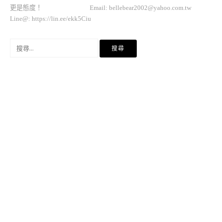
更是態度！ Email:
bellebear2002@yahoo.com.tw
Line@: https://lin.ee/ekk5Ciu
搜
尋
關
鍵
字: