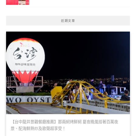
近期文章
【台中龍井景觀餐廳推薦】那兩蚵烤鮮蚵 夏夜晚風搭著百萬夜
景、配海鮮熱炒及歌聲超享受！