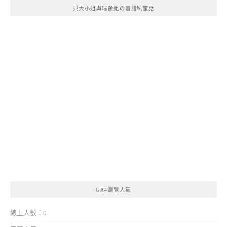
貝大小姐與瑞餚姐の囂脂私蜜話
GA4瀏覽人氣
線上人數：0