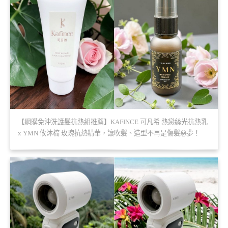
【網購免沖洗護髮抗熱組推薦】KAFINCE 可凡希 熱戀絲光抗熱乳
x YMN 攸沐橣 玫瑰抗熱精華，讓吹髮、造型不再是傷髮惡夢！