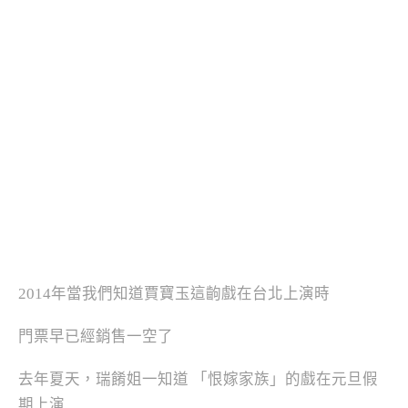
2014年當我們知道賈寶玉這齣戲在台北上演時
門票早已經銷售一空了
去年夏天，瑞餚姐一知道 「恨嫁家族」的戲在元旦假
期上演