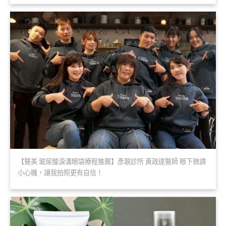
【醫美 玻尿酸淚溝眼袋療程推薦】彥靚診所 黃政達醫師 眼下微調
小心機，讓我拍照更有自信！