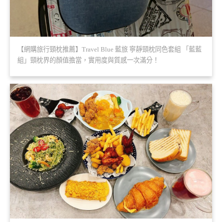
【網購旅行頸枕推薦】Travel Blue 藍旅 寧靜頸枕同色套組 「藍藍
組」頸枕界的顏值擔當，實用度與質感一次滿分！