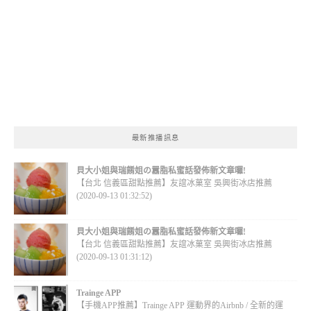
最新推播訊息
貝大小姐與瑞餚姐の囂脂私蜜話發佈新文章囉!
【台北 信義區甜點推薦】友誼冰菓室 吳興街冰店推薦
(2020-09-13 01:32:52)
貝大小姐與瑞餚姐の囂脂私蜜話發佈新文章囉!
【台北 信義區甜點推薦】友誼冰菓室 吳興街冰店推薦
(2020-09-13 01:31:12)
Trainge APP
【手機APP推薦】Trainge APP 運動界的Airbnb / 全新的運