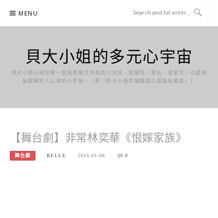
Skip
MENU
to
content
貝大小姐的多元心宇宙
貝大小姐心裡住著一個既勇敢又天真的小女孩，她愛吃、愛玩、愛寫字，也愛偷
偷觀察別人心裡的小宇宙。（原『貝大小姐與瑞餚姐の囂脂私蜜話』）
【舞台劇】非常林奕華《恨嫁家族》
舞台劇
BELLE
2016-01-04
0