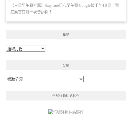
【三重早午餐推薦】Stay true粗心早午餐 Google破千則4.8星！到
底厲害在哪一次告訴你！
彙整
彙
整
分類
分
類
伍號好物駐站夥伴