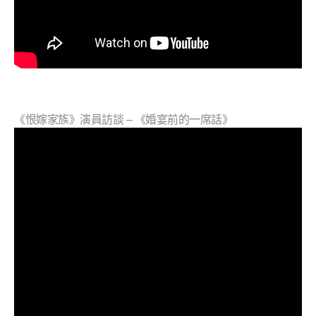
《恨嫁家族》演員訪談 – 《婚宴前的一席話》