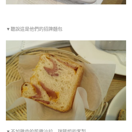
▼聽說這是他們的招牌麵包
▼不加雞肉的凱撒沙拉…瑞餚姐的客製