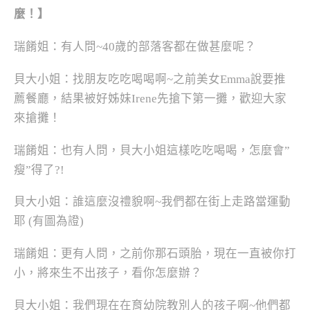
麼！】
瑞餚姐：有人問~40歲的部落客都在做甚麼呢？
貝大小姐：找朋友吃吃喝喝啊~之前美女Emma說要推
薦餐廳，結果被好姊妹Irene先搶下第一攤，歡迎大家
來搶攤！
瑞餚姐：也有人問，貝大小姐這樣吃吃喝喝，怎麼會”
瘦”得了?!
貝大小姐：誰這麼沒禮貌啊~我們都在街上走路當運動
耶 (有圖為證)
瑞餚姐：更有人問，之前你那石頭胎，現在一直被你打
小，將來生不出孩子，看你怎麼辦？
貝大小姐：我們現在在育幼院教別人的孩子啊~他們都