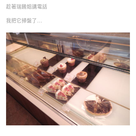
趁著瑞餚姐講電話
我把它掃盤了…