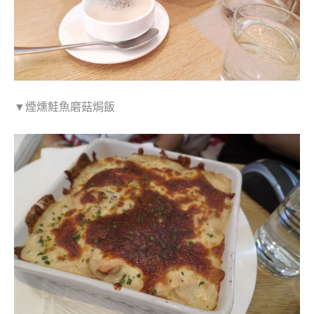
▼煙燻鮭魚磨菇焗飯