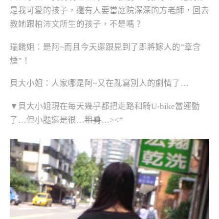
是我可愛的孩子，還有人要當庭院深深的方老師，回去
教她跟柏沛文所生的孩子，不是嗎？
瑞餚姐：是阿~而且今天還跟見到了即將嫁人的”章含
煙”！
貝大小姐：人家哪是阿~又在亂寫別人的劇情了…
▼貝大小姐現在每天幾乎都把走路和騎U-bike當運動
了…但小腿還是很…
粗勇
…><“