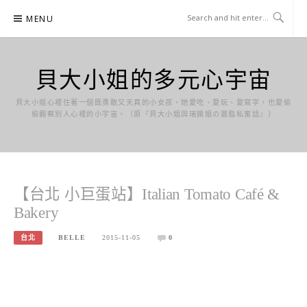
Skip
MENU
to
content
貝大小姐的多元心宇宙
貝大小姐心裡住著一個既勇敢又天真的小女孩，她愛吃、愛玩、愛寫字，也愛偷
偷觀察別人心裡的小宇宙。（原『貝大小姐與瑞餚姐の囂脂私蜜話』）
【台北 小巨蛋站】Italian Tomato Café &
Bakery
台北
BELLE
2015-11-05
0