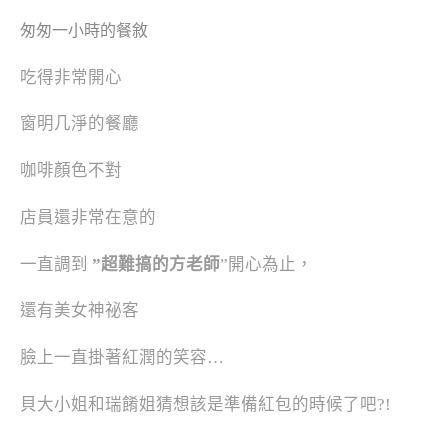
匆匆一小時的餐敘
吃得非常開心
窗明几淨的餐廳
咖啡顏色不對
店員還非常在意的
一直調到
”超難搞的方老師
”開心為止，
還有美女神祕客
臉上一直掛著紅潤的笑容…
貝大小姐和瑞餚姐猜想該是準備紅包的時候了吧?!