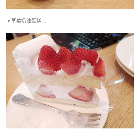
▼草莓奶油蛋糕….