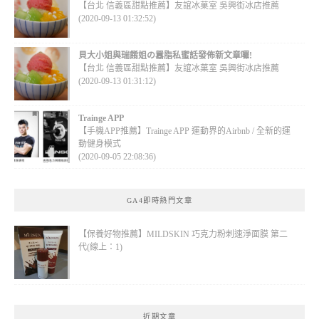
【台北 信義區甜點推薦】友誼冰菓室 吳興街冰店推薦
(2020-09-13 01:32:52)
貝大小姐與瑞餚姐の囂脂私蜜話發佈新文章囉!
【台北 信義區甜點推薦】友誼冰菓室 吳興街冰店推薦
(2020-09-13 01:31:12)
Trainge APP
【手機APP推薦】Trainge APP 運動界的Airbnb / 全新的運
動健身模式
(2020-09-05 22:08:36)
GA4即時熱門文章
【保養好物推薦】MILDSKIN 巧克力粉刺速淨面膜 第二
代(線上：1)
近期文章