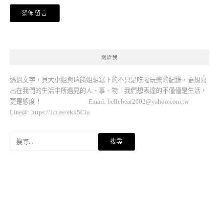
關於我
透過文字，貝大小姐與瑞餚姐想寫下的不只是吃喝玩樂的紀錄，更想寫
出在我們的生活中所遇見的人、事、物！我們想表達的不僅僅是生活，
更是態度！ Email:
bellebear2002@yahoo.com.tw
Line@: https://lin.ee/ekk5Ciu
搜
尋
關
鍵
字: