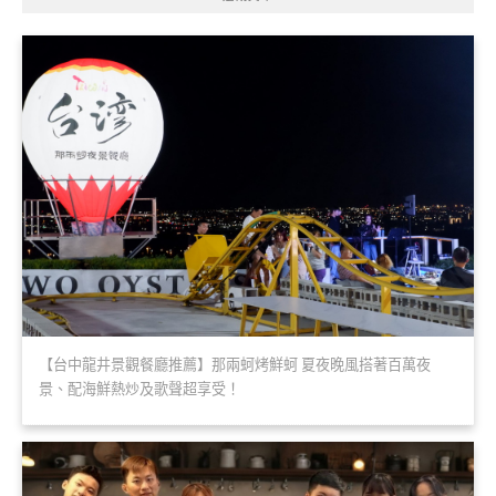
【台中龍井景觀餐廳推薦】那兩蚵烤鮮蚵 夏夜晚風搭著百萬夜
景、配海鮮熱炒及歌聲超享受！