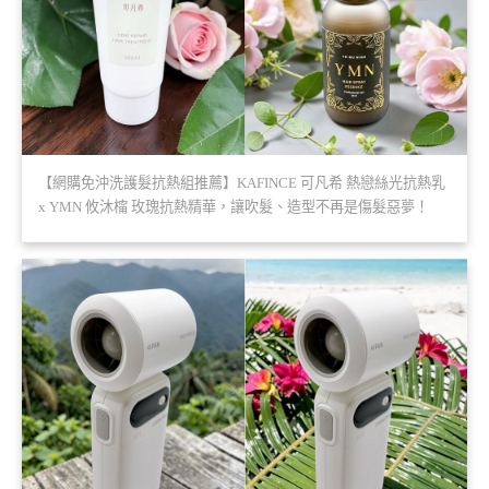
【網購免沖洗護髮抗熱組推薦】KAFINCE 可凡希 熱戀絲光抗熱乳
x YMN 攸沐橣 玫瑰抗熱精華，讓吹髮、造型不再是傷髮惡夢！