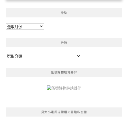
彙整
彙
整
分類
分
類
伍號好物駐站夥伴
貝大小姐與瑞餚姐の囂脂私蜜話