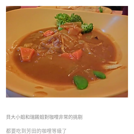
貝大小姐和瑞餚姐對咖哩非常的挑剔
都要吃到芳田的咖哩等級了