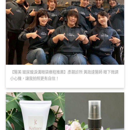
【醫美 玻尿酸淚溝眼袋療程推薦】彥靚診所 黃政達醫師 眼下微調
小心機，讓我拍照更有自信！