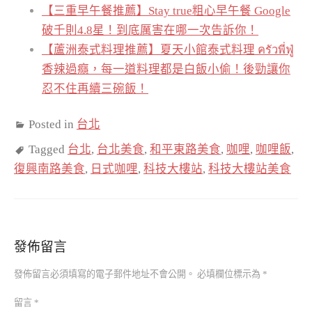
【三重早午餐推薦】Stay true粗心早午餐 Google
破千則4.8星！到底厲害在哪一次告訴你！
【蘆洲泰式料理推薦】夏天小館泰式料理 ครัวพี่ฟู่
香辣過癮，每一道料理都是白飯小偷！後勁讓你
忍不住再續三碗飯！
Posted in
台北
Tagged
台北
,
台北美食
,
和平東路美食
,
咖哩
,
咖哩飯
,
復興南路美食
,
日式咖哩
,
科技大樓站
,
科技大樓站美食
發佈留言
發佈留言必須填寫的電子郵件地址不會公開。
必填欄位標示為
*
留言
*