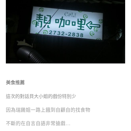
美食推薦
這次的對話貝大小姐的
戲份特別少
因為瑞餚姐一路上餓到自顧自的找食物
不斷的在自言自語非常搶戲…