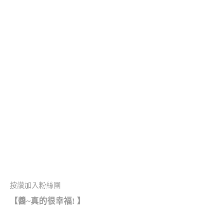
按讚加入粉絲團
【醬~真的很幸福!
】