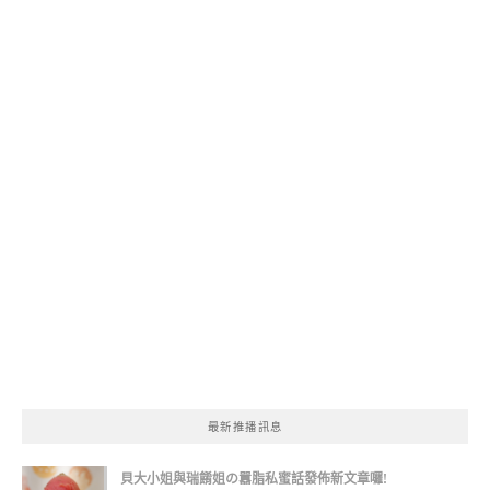
最新推播訊息
貝大小姐與瑞餚姐の囂脂私蜜話發佈新文章囉!