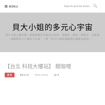
Skip
MENU
to
content
貝大小姐的多元心宇宙
貝大小姐心裡住著一個既勇敢又天真的小女孩，她愛吃、愛玩、愛寫字，也愛偷
偷觀察別人心裡的小宇宙。（原『貝大小姐與瑞餚姐の囂脂私蜜話』）
【台北 科技大樓站】 靚咖哩
台北
BELLE
2015-10-01
0