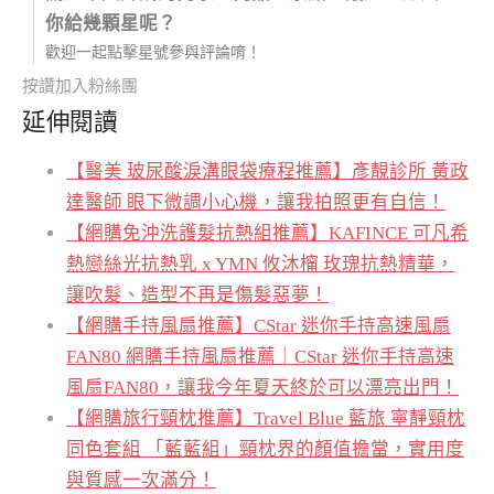
你給幾顆星呢？
歡迎一起點擊星號參與評論唷！
按讚加入粉絲團
延伸閱讀
【醫美 玻尿酸淚溝眼袋療程推薦】彥靚診所 黃政
達醫師 眼下微調小心機，讓我拍照更有自信！
【網購免沖洗護髮抗熱組推薦】KAFINCE 可凡希
熱戀絲光抗熱乳 x YMN 攸沐橣 玫瑰抗熱精華，
讓吹髮、造型不再是傷髮惡夢！
【網購手持風扇推薦】CStar 迷你手持高速風扇
FAN80 網購手持風扇推薦｜CStar 迷你手持高速
風扇FAN80，讓我今年夏天終於可以漂亮出門！
【網購旅行頸枕推薦】Travel Blue 藍旅 寧靜頸枕
同色套組 「藍藍組」頸枕界的顏值擔當，實用度
與質感一次滿分！