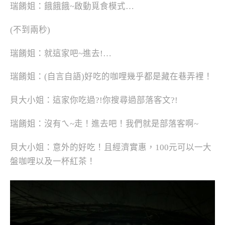
瑞餚姐：餓餓餓~啟動覓食模式…
(不到兩秒)
瑞餚姐：就這家吧~進去!…
瑞餚姐：(自言自語)好吃的咖哩幾乎都是藏在巷弄裡！
貝大小姐：這家你吃過?!你搜尋過部落客文?!
瑞餚姐：沒有ㄟ~走！進去吧！我們就是部落客啊~
貝大小姐：意外的好吃！且經濟實惠，100元可以一大
盤咖哩以及一杯紅茶！