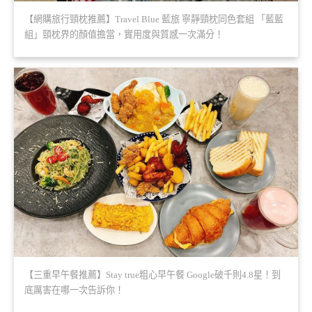
【網購旅行頸枕推薦】Travel Blue 藍旅 寧靜頸枕同色套組 「藍藍
組」頸枕界的顏值擔當，實用度與質感一次滿分！
【三重早午餐推薦】Stay true粗心早午餐 Google破千則4.8星！到
底厲害在哪一次告訴你！