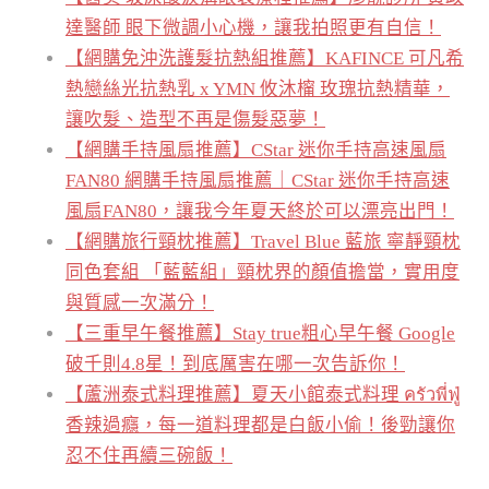
達醫師 眼下微調小心機，讓我拍照更有自信！
【網購免沖洗護髮抗熱組推薦】KAFINCE 可凡希
熱戀絲光抗熱乳 x YMN 攸沐橣 玫瑰抗熱精華，
讓吹髮、造型不再是傷髮惡夢！
【網購手持風扇推薦】CStar 迷你手持高速風扇
FAN80 網購手持風扇推薦｜CStar 迷你手持高速
風扇FAN80，讓我今年夏天終於可以漂亮出門！
【網購旅行頸枕推薦】Travel Blue 藍旅 寧靜頸枕
同色套組 「藍藍組」頸枕界的顏值擔當，實用度
與質感一次滿分！
【三重早午餐推薦】Stay true粗心早午餐 Google
破千則4.8星！到底厲害在哪一次告訴你！
【蘆洲泰式料理推薦】夏天小館泰式料理 ครัวพี่ฟู่
香辣過癮，每一道料理都是白飯小偷！後勁讓你
忍不住再續三碗飯！