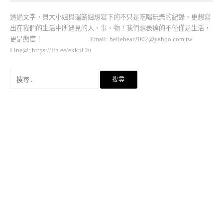
透過文字，貝大小姐與瑞餚姐想寫下的不只是吃喝玩樂的紀錄，更想寫
出在我們的生活中所遇見的人、事、物！我們想表達的不僅僅是生活，
更是態度！ Email:
bellebear2002@yahoo.com.tw
Line@: https://lin.ee/ekk5Ciu
搜
尋
關
鍵
字: