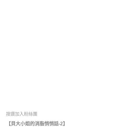
按讚加入粉絲團
【貝大小姐的消脂悄悄話-2】