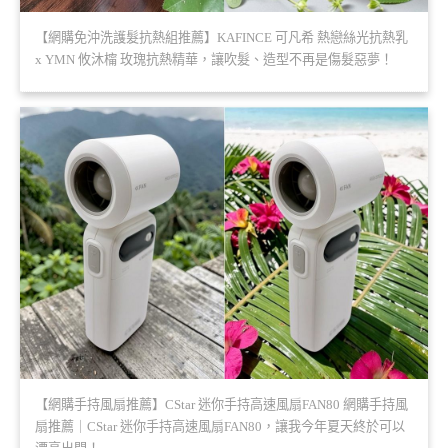
【網購免沖洗護髮抗熱組推薦】KAFINCE 可凡希 熱戀絲光抗熱乳
x YMN 攸沐橣 玫瑰抗熱精華，讓吹髮、造型不再是傷髮惡夢！
【網購手持風扇推薦】CStar 迷你手持高速風扇FAN80 網購手持風
扇推薦｜CStar 迷你手持高速風扇FAN80，讓我今年夏天終於可以