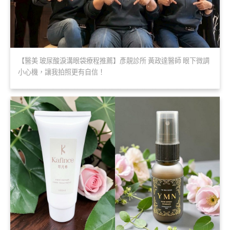
【醫美 玻尿酸淚溝眼袋療程推薦】彥靚診所 黃政達醫師 眼下微調
小心機，讓我拍照更有自信！