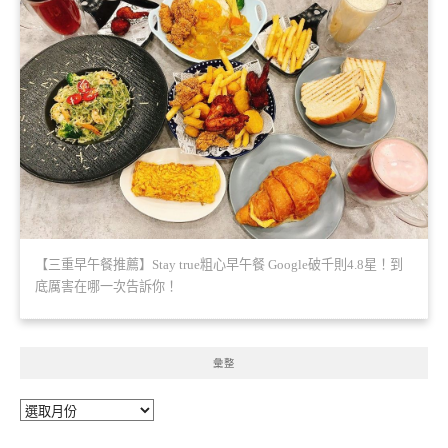
【三重早午餐推薦】Stay true粗心早午餐 Google破千則4.8星！到
底厲害在哪一次告訴你！
彙整
彙
整