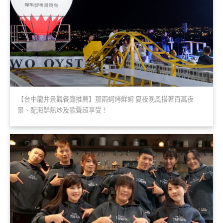
【台中龍井景觀餐廳推薦】那兩蚵烤鮮蚵 夏夜晚風搭著百萬夜
景、配海鮮熱炒及歌聲超享受！