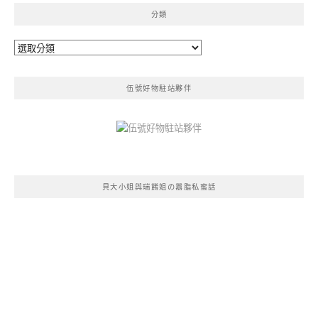
分類
分
類
伍號好物駐站夥伴
貝大小姐與瑞餚姐の囂脂私蜜話