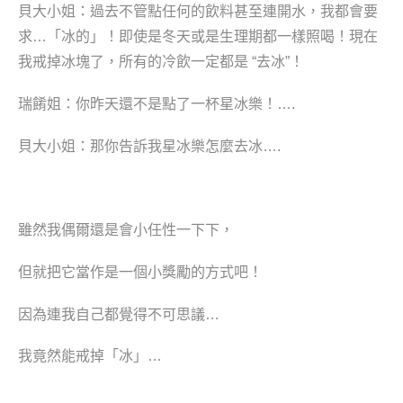
貝大小姐：過去不管點任何的飲料甚至連開水，我都會要
求…「冰的」！即使是冬天或是生理期都一樣照喝！現在
我戒掉冰塊了，所有的冷飲一定都是 “去冰”！
瑞餚姐：你昨天還不是點了一杯星冰樂！….
貝大小姐：那你告訴我星冰樂怎麼去冰….
雖然我偶爾還是會小任性一下下，
但就把它當作是一個小獎勵的方式吧！
因為連我自己都覺得不可思議…
我竟然能戒掉「冰」…