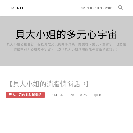
Skip
MENU
to
content
貝大小姐的多元心宇宙
貝大小姐心裡住著一個既勇敢又天真的小女孩，她愛吃、愛玩、愛寫字，也愛偷
偷觀察別人心裡的小宇宙。（原『貝大小姐與瑞餚姐の囂脂私蜜話』）
【貝大小姐的消脂悄悄話-2】
貝大小姐的消脂悄悄話
BELLE
2015-08-25
0