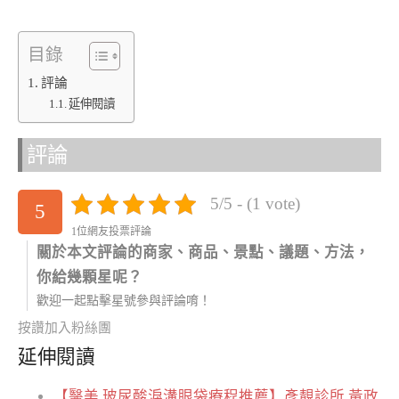
目錄
評論
延伸閱讀
評論
5/5 - (1 vote)
5
1位網友投票評論
關於本文評論的商家、商品、景點、議題、方法，
你給幾顆星呢？
歡迎一起點擊星號參與評論唷！
按讚加入粉絲團
延伸閱讀
【醫美 玻尿酸淚溝眼袋療程推薦】彥靚診所 黃政