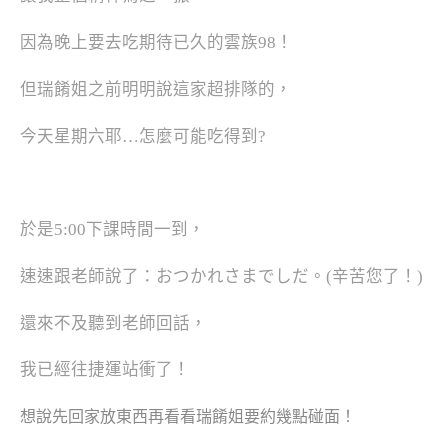
因為晚上要去吃期待已久的雲族98！
但瑞餚姐之前明明說這家超排隊的，
今天星期六耶…怎麼可能吃得到?
於是5:00下課時間一到，
速速跟老師說了：おつかれさまでしだ。(辛苦您了！)
還來不及聽到老師回話，
我已經往捷運站衝了！
想說先回家放東西再看看瑞餚姐要約幾點碰面！