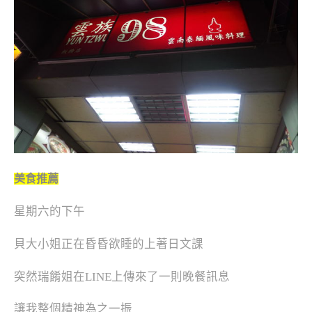
美食推薦
星期六的下午
貝大小姐正在昏昏欲睡的上著日文課
突然
瑞餚姐在LINE上傳來了一則晚餐訊息
讓我整個精神為之一振