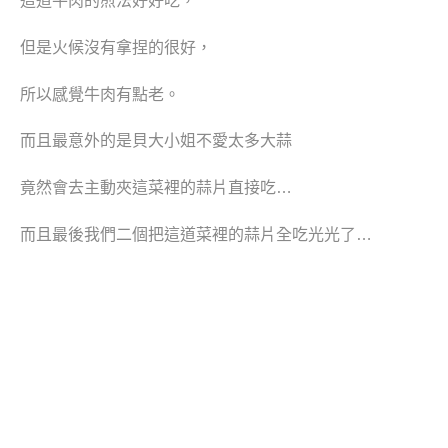
這道
牛肉的煎法好好吃，
但是火候沒有
拿捏的
很好，
所以感覺牛肉有點老。
而且最意外的是貝大小姐不愛太多大蒜
竟然會去主動夾這菜裡的蒜片直接吃…
而且最後我們二個把這道菜裡的蒜片全吃光光了…