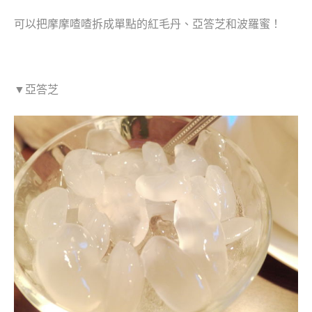
可以把摩摩喳喳拆成單點的紅毛丹、亞答芝和波羅蜜！
▼亞答芝