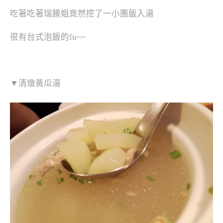
吃著吃著瑞餚姐竟然挖了一小團飯入湯
很有台式泡飯的fu~~
▼清燉黃瓜湯