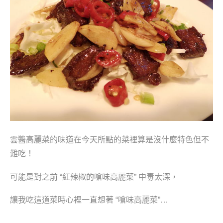
雲醬高麗菜的味道在今天所點的菜裡算是沒什麼特色
但不
難吃！
可能是對之前 “紅辣椒的嗆味高麗菜” 中毒太深，
讓我吃這道菜時心裡一直想著 “
嗆味高麗菜”…