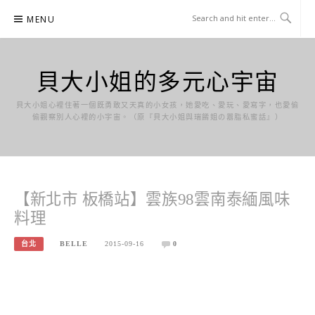
Skip
MENU
to
content
貝大小姐的多元心宇宙
貝大小姐心裡住著一個既勇敢又天真的小女孩，她愛吃、愛玩、愛寫字，也愛偷
偷觀察別人心裡的小宇宙。（原『貝大小姐與瑞餚姐の囂脂私蜜話』）
【新北市 板橋站】雲族98雲南泰緬風味
料理
台北
BELLE
2015-09-16
0