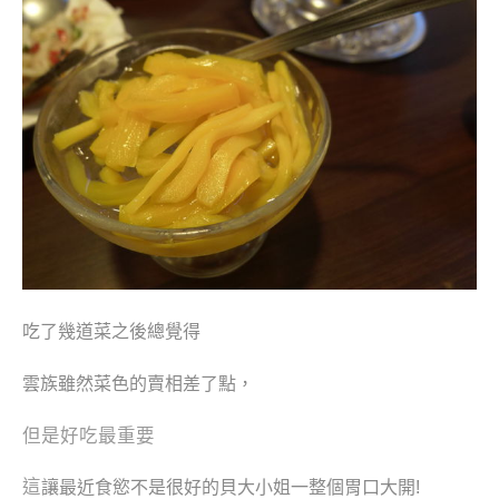
吃了幾道菜之後總覺得
雲族雖然
菜色的
賣相差了點，
但是好吃最重要
這
讓最近食慾不是很好的貝大小姐一整個胃口大開!