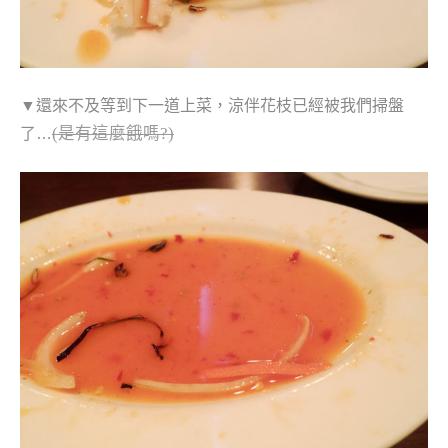
▼還來不及等到下一道上菜，涼伴花枝已經被我們掃盤
(是有這麼餓嗎?)
了…