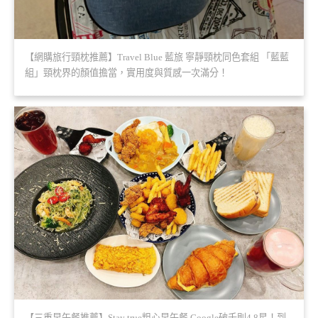
【網購旅行頸枕推薦】Travel Blue 藍旅 寧靜頸枕同色套組 「藍藍
組」頸枕界的顏值擔當，實用度與質感一次滿分！
【三重早午餐推薦】Stay true粗心早午餐 Google破千則4.8星！到