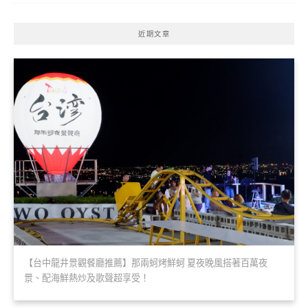
近期文章
【台中龍井景觀餐廳推薦】那兩蚵烤鮮蚵 夏夜晚風搭著百萬夜
景、配海鮮熱炒及歌聲超享受！