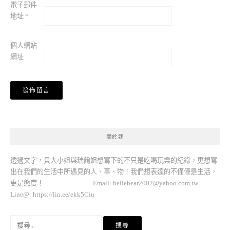
電子郵件
地址
*
個人網站
網址
關於我
透過文字，貝大小姐與瑞餚姐想寫下的不只是吃喝玩樂的紀錄，更想寫
出在我們的生活中所遇見的人、事、物！我們想表達的不僅僅是生活，
更是態度！ Email:
bellebear2002@yahoo.com.tw
Line@: https://lin.ee/ekk5Ciu
搜