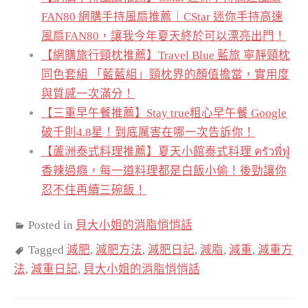
FAN80 網購手持風扇推薦｜CStar 迷你手持高速
風扇FAN80，讓我今年夏天終於可以漂亮出門！
【網購旅行頸枕推薦】Travel Blue 藍旅 寧靜頸枕
同色套組 「藍藍組」頸枕界的顏值擔當，實用度
與質感一次滿分！
【三重早午餐推薦】Stay true粗心早午餐 Google
破千則4.8星！到底厲害在哪一次告訴你！
【蘆洲泰式料理推薦】夏天小館泰式料理 ครัวพี่ฟู่
香辣過癮，每一道料理都是白飯小偷！後勁讓你
忍不住再續三碗飯！
Posted in
貝大小姐的消脂悄悄話
Tagged
減肥
,
減肥方法
,
減肥日記
,
減脂
,
減重
,
減重方
法
,
減重日記
,
貝大小姐的消脂悄悄話