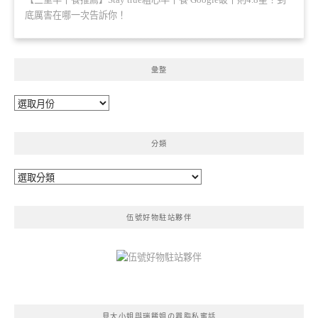
底厲害在哪一次告訴你！
彙整
彙
整
分類
分
類
伍號好物駐站夥伴
貝大小姐與瑞餚姐の囂脂私蜜話