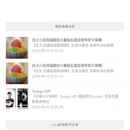
最新推播訊息
貝大小姐與瑞餚姐の囂脂私蜜話發佈新文章囉!
【台北 信義區甜點推薦】友誼冰菓室 吳興街冰店推薦
(2020-09-13 01:32:52)
貝大小姐與瑞餚姐の囂脂私蜜話發佈新文章囉!
【台北 信義區甜點推薦】友誼冰菓室 吳興街冰店推薦
(2020-09-13 01:31:12)
Trainge APP
【手機APP推薦】Trainge APP 運動界的Airbnb / 全新的運
動健身模式
(2020-09-05 22:08:36)
GA4即時熱門文章