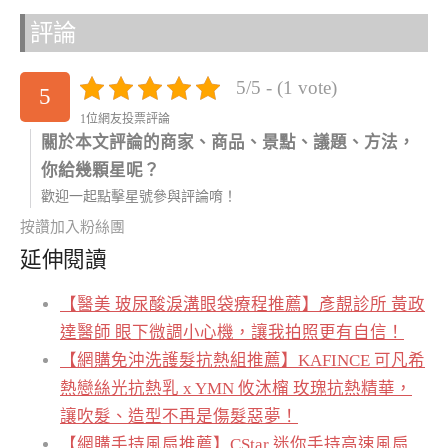
評論
5/5 - (1 vote)
5
1位網友投票評論
關於本文評論的商家、商品、景點、議題、方法，
你給幾顆星呢？
歡迎一起點擊星號參與評論唷！
按讚加入粉絲團
延伸閱讀
【醫美 玻尿酸淚溝眼袋療程推薦】彥靚診所 黃政
達醫師 眼下微調小心機，讓我拍照更有自信！
【網購免沖洗護髮抗熱組推薦】KAFINCE 可凡希
熱戀絲光抗熱乳 x YMN 攸沐橣 玫瑰抗熱精華，
讓吹髮、造型不再是傷髮惡夢！
【網購手持風扇推薦】CStar 迷你手持高速風扇