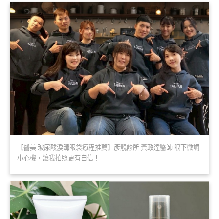
【醫美 玻尿酸淚溝眼袋療程推薦】彥靚診所 黃政達醫師 眼下微調
小心機，讓我拍照更有自信！