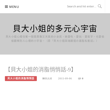
Skip
MENU
to
content
貝大小姐的多元心宇宙
貝大小姐心裡住著一個既勇敢又天真的小女孩，她愛吃、愛玩、愛寫字，也愛偷
偷觀察別人心裡的小宇宙。（原『貝大小姐與瑞餚姐の囂脂私蜜話』）
【貝大小姐的消脂悄悄話-9】
貝大小姐的消脂悄悄話
BELLE
2015-09-06
0