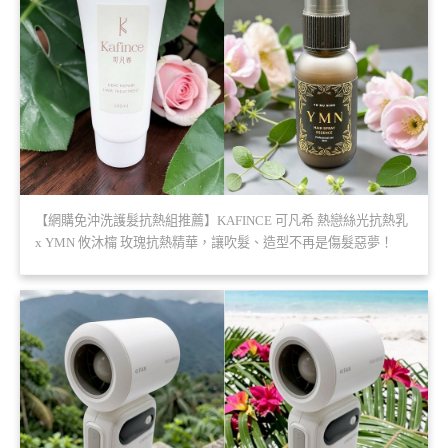
【網購免沖洗護髮抗熱組推薦】KAFINCE 可凡希 熱戀絲光抗熱乳
x YMN 攸沐橣 玫瑰抗熱精華，讓吹髮、造型不再是傷髮惡夢！