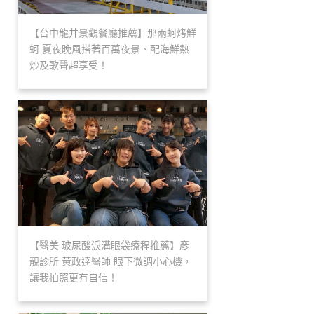
【台中龍井景觀餐廳推薦】那兩蚵烤鮮
蚵 夏夜晚風搭著百萬夜景、配海鮮熱
炒及歌聲超享受！
【醫美 玻尿酸淚溝眼袋療程推薦】彥
靚診所 黃政達醫師 眼下微調小心機，
讓我拍照更有自信！