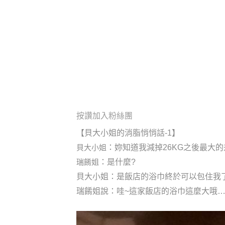
按讚加入粉絲團
【貝大小姐的消脂悄悄話-1】
貝大小姐‬
：妳知道我減掉26KG之後最大的
瑞餚姐‬
：是什麼?
貝大小姐：是飯店的浴巾終於可以包住我
瑞餚姐說：哇~這家飯店的浴巾這麼大哦…