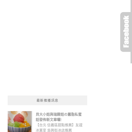
最新推播訊息
貝大小姐與瑞餚姐の囂脂私蜜
話發佈新文章囉!
【台北 信義區甜點推薦】友誼
冰菓室 吳興街冰店推薦