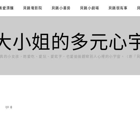
餚愛漂釀
貝餚電影院
貝餚小書房
貝餚小劇場
貝餚很有事
大小姐的多元心
真的小女孩，她愛吃、愛玩、愛寫字，也愛偷偷觀察別人心裡的小宇宙。（原『
】
0