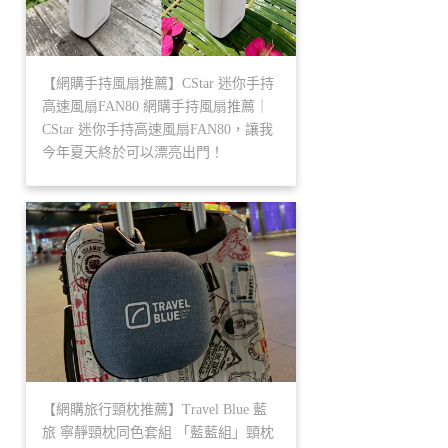
【網購手持風扇推薦】CStar 迷你手持
高速風扇FAN80 網購手持風扇推薦｜
CStar 迷你手持高速風扇FAN80，讓我
今年夏天終於可以漂亮出門！
【網購旅行頸枕推薦】Travel Blue 藍
旅 寧靜頸枕同色套組 「藍藍組」頸枕