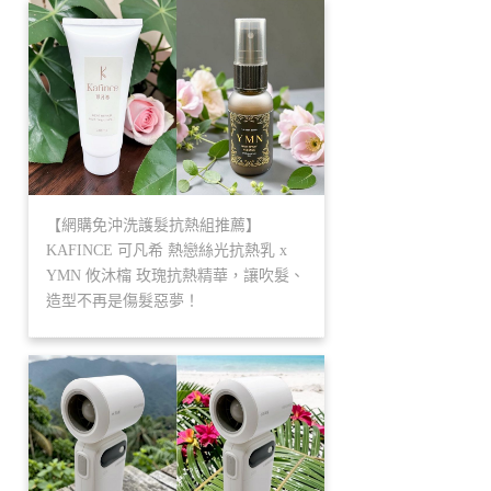
【網購免沖洗護髮抗熱組推薦】
KAFINCE 可凡希 熱戀絲光抗熱乳 x
YMN 攸沐橣 玫瑰抗熱精華，讓吹髮、
造型不再是傷髮惡夢！