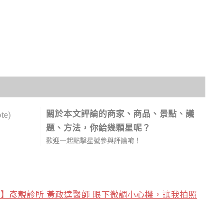
關於本文評論的商家、商品、景點、議
ote)
題、方法，你給幾顆星呢？
歡迎一起點擊星號參與評論唷！
】彥靚診所 黃政達醫師 眼下微調小心機，讓我拍照