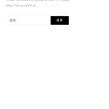
https://lin.ee/ekk5Ciu
搜
尋
關
鍵
字: