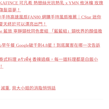
INCE 可凡希 熱戀絲光抗熱乳 x YMN 攸沐橣 玫瑰
傷髮惡夢！
你手持高速風扇FAN80 網購手持風扇推薦｜CStar 迷你
年夏天終於可以漂亮出門！
Blue 藍旅 寧靜頸枕同色套組 「藍藍組」頸枕界的顏值擔
粗心早午餐 Google破千則4.8星！到底厲害在哪一次告訴
理 ครัวพี่ฟู่ 香辣過癮，每一道料理都是白飯小
！
,
減重
,
貝大小姐的消脂悄悄話