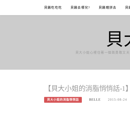
Skip
貝餚吃吃吃
貝餚去哪兒?
貝餚瞎拼去
貝
to
content
貝
貝大小姐心裡住著一個既勇敢又天
【貝大小姐的消脂悄悄話-1
BELLE
2015-08-24
貝大小姐的消脂悄悄話