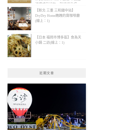
送禮或與好友一起細細品嚐，
都是品味十足的最佳選擇！(線
【新北 三重 三和國中站】
上：1)
DryDry Home跩跩的窩咖啡廳
(線上：1)
【日本 福岡市博多區】食為天
小鍋 二訪(線上：1)
近期文章