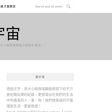
貝餚才藝教室
宇宙
貝大小姐與瑞餚姐の囂脂私蜜話』）
關於我
透過文字，貝大小姐與瑞餚姐想寫下的不只
是吃喝玩樂的紀錄，更想寫出在我們的生活
中所遇見的人、事、物！我們想表達的不僅
僅是生活，更是態度！
Email:
bellebear2002@yahoo.com.tw
Line@: