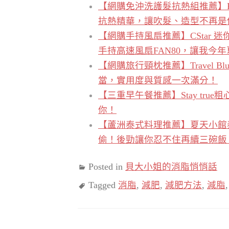
【網購免沖洗護髮抗熱組推薦】KAF
抗熱精華，讓吹髮、造型不再是
【網購手持風扇推薦】CStar 迷
手持高速風扇FAN80，讓我今
【網購旅行頸枕推薦】Travel 
當，實用度與質感一次滿分！
【三重早午餐推薦】Stay true
你！
【蘆洲泰式料理推薦】夏天小館泰式料
偷！後勁讓你忍不住再續三碗飯
Posted in
貝大小姐的消脂悄悄話
Tagged
消脂
,
減肥
,
減肥方法
,
減脂