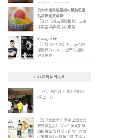
(2020-09-13 01:32:52)
貝大小姐與瑞餚姐の囂脂私蜜
話發佈新文章囉!
【台北 信義區甜點推薦】友誼
冰菓室 吳興街冰店推薦
(2020-09-13 01:31:12)
Trainge APP
【手機APP推薦】Trainge APP
運動界的Airbnb / 全新的運動
健身模式
(2020-09-05 22:08:36)
GA4即時熱門文章
【 台北 西門町 】 成都楊桃冰
(線上：1)
【台灣釀酒之光 舊金山烈酒大
賽得獎產品】ABAS 安貝斯釀
酒故事館 安貝斯大麯陳年原釀
& 安貝斯53%陳年白酒 不論是