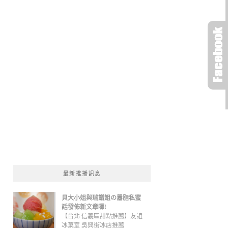
最新推播訊息
貝大小姐與瑞餚姐の囂脂私蜜
話發佈新文章囉!
【台北 信義區甜點推薦】友誼
冰菓室 吳興街冰店推薦