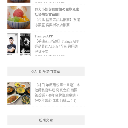
(2020-09-13 01:32:52)
貝大小姐與瑞餚姐の囂脂私蜜
話發佈新文章囉!
【台北 信義區甜點推薦】友誼
冰菓室 吳興街冰店推薦
(2020-09-13 01:31:12)
Trainge APP
【手機APP推薦】Trainge APP
運動界的Airbnb / 全新的運動
健身模式
(2020-09-05 22:08:36)
GA4即時熱門文章
【林口 年節用餐第一首選】水
蛙師私廚料理 奇真會館 團圓
飯首選，40年金牌御廚坐鎮，
好吃年菜必收藏！(線上：1)
近期文章