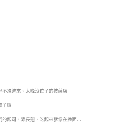
】
早不准進來、太晚沒位子的披薩店
陣子囉
們的起司，濃長翹，吃起來就像在挽面…