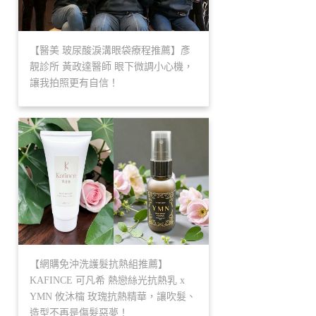
【醫美 玻尿酸淚溝眼袋療程推薦】彥
靚診所 黃政達醫師 眼下微調小心機，
讓我拍照更有自信！
【網購免沖洗護髮抗熱組推薦】
KAFINCE 可凡希 熱戀絲光抗熱乳 x
YMN 攸沐橣 玫瑰抗熱精華，讓吹髮、
造型不再是傷髮惡夢！