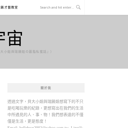
貝餚才藝教室
宇宙
貝大小姐與瑞餚姐の囂脂私蜜話』）
關於我
透過文字，貝大小姐與瑞餚姐想寫下的不只
是吃喝玩樂的紀錄，更想寫出在我們的生活
中所遇見的人、事、物！我們想表達的不僅
僅是生活，更是態度！
Email:
bellebear2002@yahoo.com.tw
Line@: