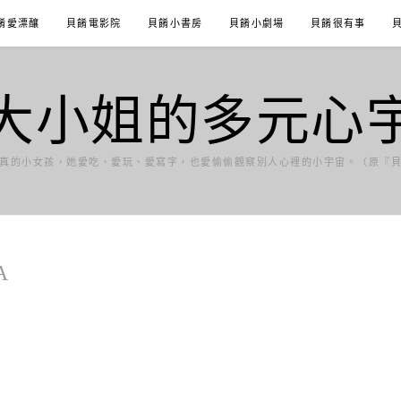
餚愛漂釀
貝餚電影院
貝餚小書房
貝餚小劇場
貝餚很有事
大小姐的多元心
真的小女孩，她愛吃、愛玩、愛寫字，也愛偷偷觀察別人心裡的小宇宙。（原『
A