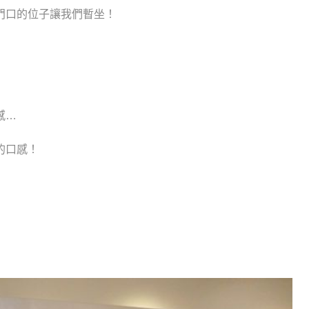
門口的位子讓我們暫坐！
感…
的口感！