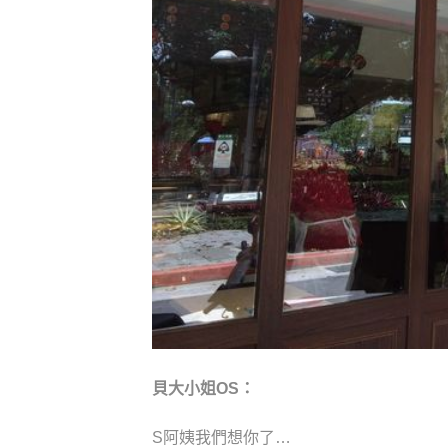
貝大小姐OS：
S阿姨我們想你了…