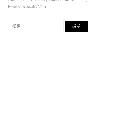
https://lin.ee/ekk5Ciu
搜
尋
關
鍵
字: