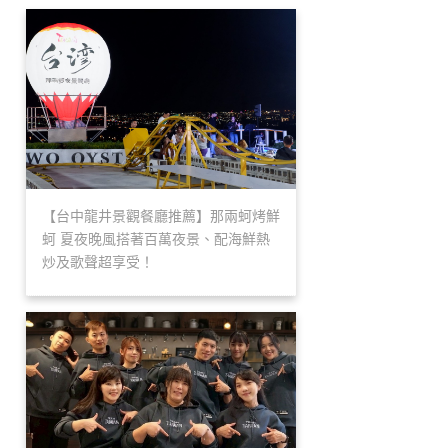
【台中龍井景觀餐廳推薦】那兩蚵烤鮮
蚵 夏夜晚風搭著百萬夜景、配海鮮熱
炒及歌聲超享受！