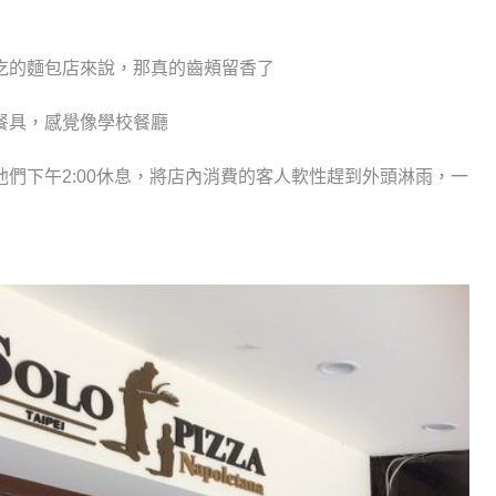
吃的麵包店來說，那真的齒頰留香了
餐具，感覺像學校餐廳
們下午2:00休息，將店內消費的客人軟性趕到外頭淋雨，一