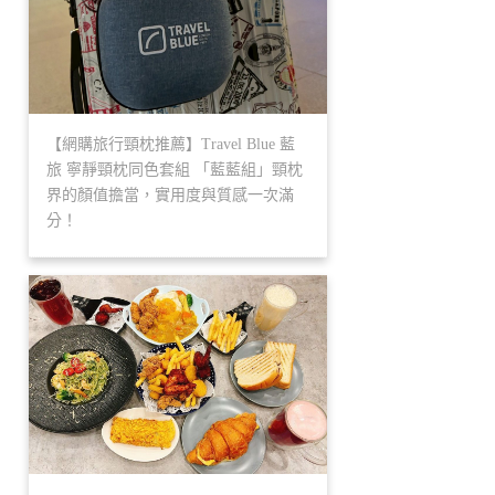
【網購旅行頸枕推薦】Travel Blue 藍
旅 寧靜頸枕同色套組 「藍藍組」頸枕
界的顏值擔當，實用度與質感一次滿
分！