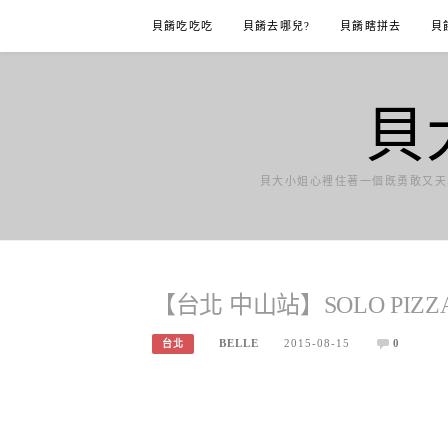
Skip
貝餚吃吃吃
貝餚去哪兒?
貝餚瞎拼去
貝
to
content
貝
貝大小姐心裡住著一個既勇敢又天
【台北 中山站】SOLO PIZZ
BELLE
2015-08-15
0
台北