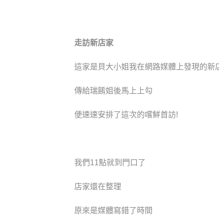
走訪新店家
這家是貝大小姐我在網路媒體上發現的新
傳給瑞餚姐後馬上上勾
便速速安排了這次的嚐鮮首訪!
我們11點就到門口了
店家還在整理
原來是媒體寫錯了時間