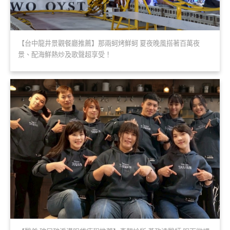
【台中龍井景觀餐廳推薦】那兩蚵烤鮮蚵 夏夜晚風搭著百萬夜
景、配海鮮熱炒及歌聲超享受！