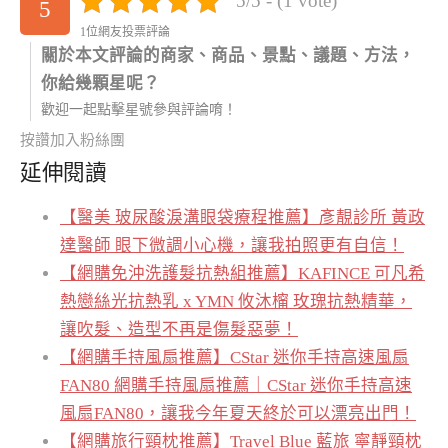
5/5 - (1 vote)
5
1位網友投票評論
關於本文評論的商家、商品、景點、議題、方法，
你給幾顆星呢？
歡迎一起點擊星號參與評論唷！
按讚加入粉絲團
延伸閱讀
【醫美 玻尿酸淚溝眼袋療程推薦】彥靚診所 黃政
達醫師 眼下微調小心機，讓我拍照更有自信！
【網購免沖洗護髮抗熱組推薦】KAFINCE 可凡希
熱戀絲光抗熱乳 x YMN 攸沐橣 玫瑰抗熱精華，
讓吹髮、造型不再是傷髮惡夢！
【網購手持風扇推薦】CStar 迷你手持高速風扇
FAN80 網購手持風扇推薦｜CStar 迷你手持高速
風扇FAN80，讓我今年夏天終於可以漂亮出門！
【網購旅行頸枕推薦】Travel Blue 藍旅 寧靜頸枕