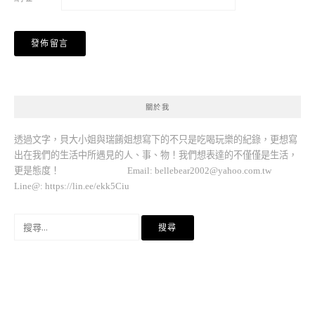
關於我
透過文字，貝大小姐與瑞餚姐想寫下的不只是吃喝玩樂的紀錄，更想寫
出在我們的生活中所遇見的人、事、物！我們想表達的不僅僅是生活，
更是態度！ Email:
bellebear2002@yahoo.com.tw
Line@: https://lin.ee/ekk5Ciu
搜
尋
關
鍵
字: