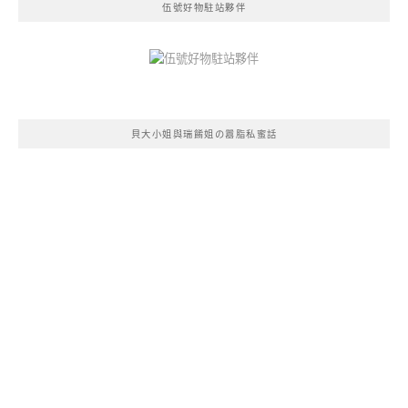
伍號好物駐站夥伴
貝大小姐與瑞餚姐の囂脂私蜜話