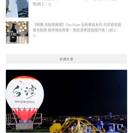
道(線上：1)
【網購 洗髮精推薦】One Heart 全新養髮系列 白茶香氛韻
養洗髮精 換季頭皮救星，頭皮清爽感直接升級！(線上：
1)
近期文章