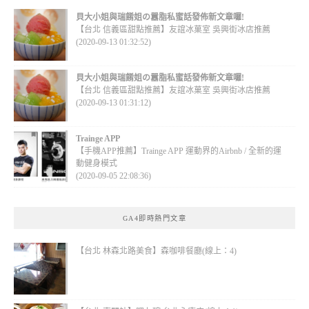
貝大小姐與瑞餚姐の囂脂私蜜話發佈新文章囉!
【台北 信義區甜點推薦】友誼冰菓室 吳興街冰店推薦
(2020-09-13 01:32:52)
貝大小姐與瑞餚姐の囂脂私蜜話發佈新文章囉!
【台北 信義區甜點推薦】友誼冰菓室 吳興街冰店推薦
(2020-09-13 01:31:12)
Trainge APP
【手機APP推薦】Trainge APP 運動界的Airbnb / 全新的運
動健身模式
(2020-09-05 22:08:36)
GA4即時熱門文章
【台北 林森北路美食】森咖啡餐廳(線上：4)