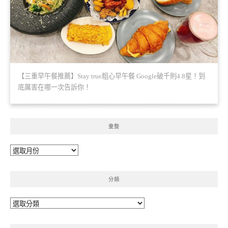
【三重早午餐推薦】Stay true粗心早午餐 Google破千則4.8星！到
底厲害在哪一次告訴你！
彙整
彙
整
分類
分
類