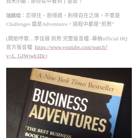
那你從中看到了甚麼？
貝大小姐：
忍得住、耐得過，則得自在之境，不管是
瑞餚姐：
Challenges
還是
Adventures
，過程中都是
”
煎熬
”
(
開始哼歌…李佳薇 煎熬 完整版音檔 -華納official HQ
官方版音檔
https://www.youtube.com/watch?
v=L_GJWjwh3Dc
)