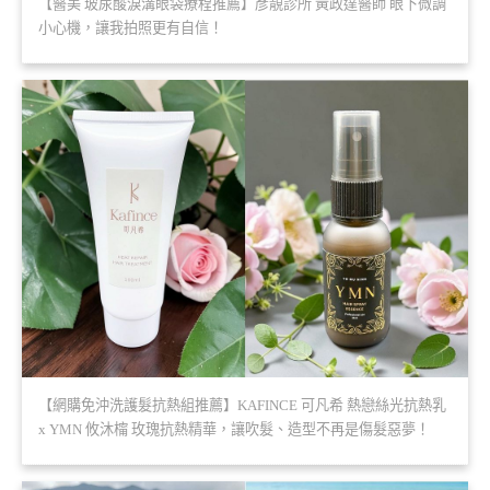
【醫美 玻尿酸淚溝眼袋療程推薦】彥靚診所 黃政達醫師 眼下微調
小心機，讓我拍照更有自信！
【網購免沖洗護髮抗熱組推薦】KAFINCE 可凡希 熱戀絲光抗熱乳
x YMN 攸沐橣 玫瑰抗熱精華，讓吹髮、造型不再是傷髮惡夢！