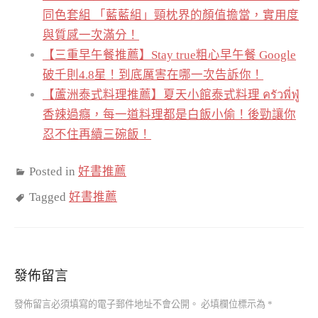
同色套組 「藍藍組」頸枕界的顏值擔當，實用度
與質感一次滿分！
【三重早午餐推薦】Stay true粗心早午餐 Google
破千則4.8星！到底厲害在哪一次告訴你！
【蘆洲泰式料理推薦】夏天小館泰式料理 ครัวพี่ฟู่
香辣過癮，每一道料理都是白飯小偷！後勁讓你
忍不住再續三碗飯！
Posted in
好書推薦
Tagged
好書推薦
發佈留言
發佈留言必須填寫的電子郵件地址不會公開。
必填欄位標示為
*