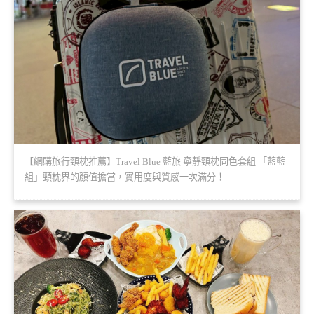
【網購旅行頸枕推薦】Travel Blue 藍旅 寧靜頸枕同色套組 「藍藍
組」頸枕界的顏值擔當，實用度與質感一次滿分！