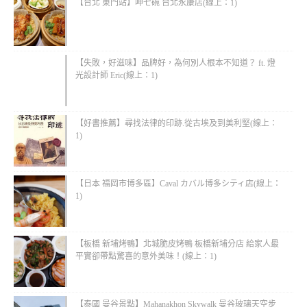
【台北 東門站】呷七碗 台北永康店(線上：1)
【失敗，好滋味】品牌好，為何別人根本不知道？ ft. 燈
光設計師 Eric(線上：1)
【好書推薦】尋找法律的印跡.從古埃及到美利堅(線上：
1)
【日本 福岡市博多區】Caval カバル博多シティ店(線上：
1)
【板橋 新埔烤鴨】北城脆皮烤鴨 板橋新埔分店 給家人最
平實卻帶點驚喜的意外美味！(線上：1)
【泰國 曼谷景點】Mahanakhon Skywalk 曼谷玻璃天空步