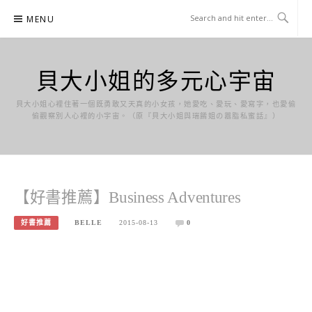
Skip
MENU
to
content
貝大小姐的多元心宇宙
貝大小姐心裡住著一個既勇敢又天真的小女孩，她愛吃、愛玩、愛寫字，也愛偷
偷觀察別人心裡的小宇宙。（原『貝大小姐與瑞餚姐の囂脂私蜜話』）
【好書推薦】Business Adventures
好書推薦
BELLE
2015-08-13
0