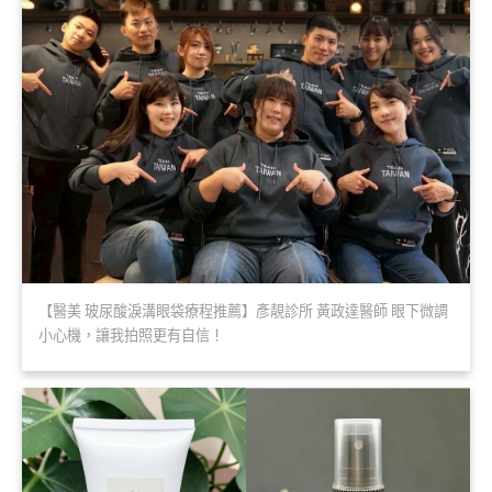
【醫美 玻尿酸淚溝眼袋療程推薦】彥靚診所 黃政達醫師 眼下微調
小心機，讓我拍照更有自信！