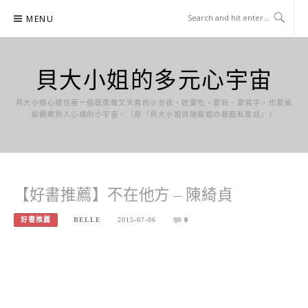
Skip
MENU
to
content
貝大小姐的多元心宇宙
貝大小姐心裡住著一個既勇敢又天真的小女孩，她愛吃、愛玩、愛寫字，也愛偷
偷觀察別人心裡的小宇宙。（原『貝大小姐與瑞餚姐の囂脂私蜜話』）
【好書推薦】不在他方 – 陳綺貞
好書推薦
BELLE
2015-07-06
0