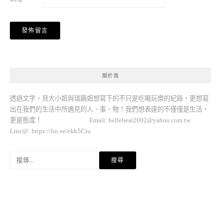
關於我
透過文字，貝大小姐與瑞餚姐想寫下的不只是吃喝玩樂的紀錄，更想寫
出在我們的生活中所遇見的人、事、物！我們想表達的不僅僅是生活，
更是態度！ Email:
bellebear2002@yahoo.com.tw
Line@: https://lin.ee/ekk5Ciu
搜
尋
關
鍵
字: