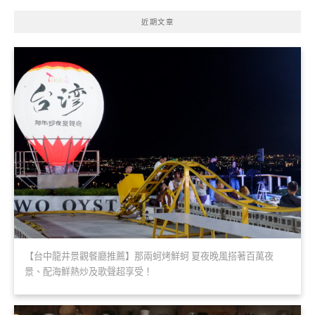
近期文章
【台中龍井景觀餐廳推薦】那兩蚵烤鮮蚵 夏夜晚風搭著百萬夜
景、配海鮮熱炒及歌聲超享受！