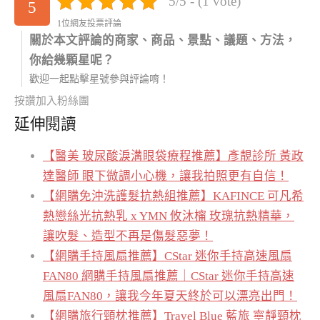
5/5 - (1 vote)
5
1位網友投票評論
關於本文評論的商家、商品、景點、議題、方法，
你給幾顆星呢？
歡迎一起點擊星號參與評論唷！
按讚加入粉絲團
延伸閱讀
【醫美 玻尿酸淚溝眼袋療程推薦】彥靚診所 黃政
達醫師 眼下微調小心機，讓我拍照更有自信！
【網購免沖洗護髮抗熱組推薦】KAFINCE 可凡希
熱戀絲光抗熱乳 x YMN 攸沐橣 玫瑰抗熱精華，
讓吹髮、造型不再是傷髮惡夢！
【網購手持風扇推薦】CStar 迷你手持高速風扇
FAN80 網購手持風扇推薦｜CStar 迷你手持高速
風扇FAN80，讓我今年夏天終於可以漂亮出門！
【網購旅行頸枕推薦】Travel Blue 藍旅 寧靜頸枕