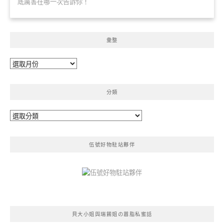
底厲害在哪一次告訴你！
彙整
彙
整
分類
分
類
伍號好物駐站夥伴
貝大小姐與瑞餚姐の囂脂私蜜話