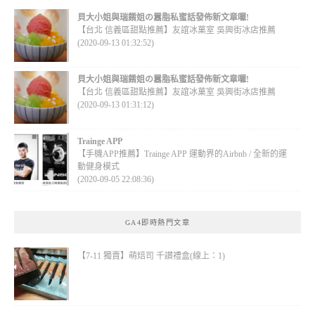
貝大小姐與瑞餚姐の囂脂私蜜話發佈新文章囉!
【台北 信義區甜點推薦】友誼冰菓室 吳興街冰店推薦
(2020-09-13 01:32:52)
貝大小姐與瑞餚姐の囂脂私蜜話發佈新文章囉!
【台北 信義區甜點推薦】友誼冰菓室 吳興街冰店推薦
(2020-09-13 01:31:12)
Trainge APP
【手機APP推薦】Trainge APP 運動界的Airbnb / 全新的運
動健身模式
(2020-09-05 22:08:36)
GA4即時熱門文章
【7-11 獨賣】萌焙司 千讃禮盒(線上：1)