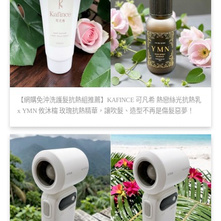
【網購免沖洗護髮抗熱組推薦】KAFINCE 可凡希 熱戀絲光抗熱乳
x YMN 攸沐橣 玫瑰抗熱精華，讓吹髮、造型不再是傷髮惡夢！