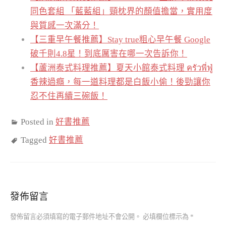
同色套組 「藍藍組」頸枕界的顏值擔當，實用度
與質感一次滿分！
【三重早午餐推薦】Stay true粗心早午餐 Google
破千則4.8星！到底厲害在哪一次告訴你！
【蘆洲泰式料理推薦】夏天小館泰式料理 ครัวพี่ฟู่
香辣過癮，每一道料理都是白飯小偷！後勁讓你
忍不住再續三碗飯！
Posted in
好書推薦
Tagged
好書推薦
發佈留言
發佈留言必須填寫的電子郵件地址不會公開。
必填欄位標示為
*