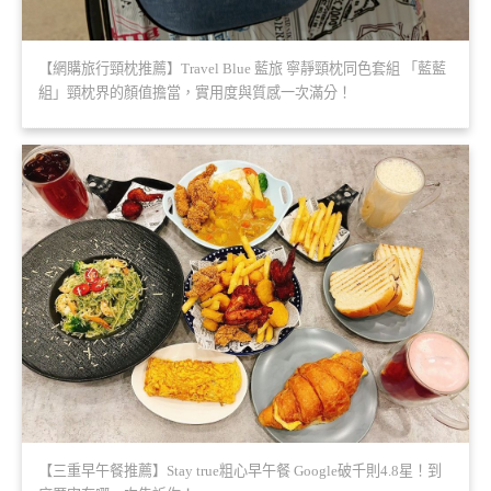
【網購旅行頸枕推薦】Travel Blue 藍旅 寧靜頸枕同色套組 「藍藍
組」頸枕界的顏值擔當，實用度與質感一次滿分！
【三重早午餐推薦】Stay true粗心早午餐 Google破千則4.8星！到