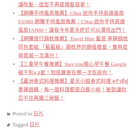
讓吹髮、造型不再是傷髮惡夢！
【網購手持風扇推薦】CStar 迷你手持高速風扇
FAN80 網購手持風扇推薦｜CStar 迷你手持高速
風扇FAN80，讓我今年夏天終於可以漂亮出門！
【網購旅行頸枕推薦】Travel Blue 藍旅 寧靜頸枕
同色套組 「藍藍組」頸枕界的顏值擔當，實用度
與質感一次滿分！
【三重早午餐推薦】Stay true粗心早午餐 Google
破千則4.8星！到底厲害在哪一次告訴你！
【蘆洲泰式料理推薦】夏天小館泰式料理 ครัวพี่ฟู่
香辣過癮，每一道料理都是白飯小偷！後勁讓你
忍不住再續三碗飯！
Posted in
日片
Tagged
日片