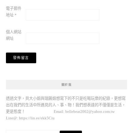
電子郵件
地址
*
個人網站
網址
關於我
透過文字，貝大小姐與瑞餚姐想寫下的不只是吃喝玩樂的紀錄，更想寫
出在我們的生活中所遇見的人、事、物！我們想表達的不僅僅是生活，
更是態度！ Email:
bellebear2002@yahoo.com.tw
Line@: https://lin.ee/ekk5Ciu
搜