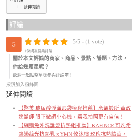
延伸閱讀
評論
5/5 - (1 vote)
5
1位網友投票評論
關於本文評論的商家、商品、景點、議題、方法，
你給幾顆星呢？
歡迎一起點擊星號參與評論唷！
按讚加入粉絲團
延伸閱讀
【醫美 玻尿酸淚溝眼袋療程推薦】彥靚診所 黃政
達醫師 眼下微調小心機，讓我拍照更有自信！
【網購免沖洗護髮抗熱組推薦】KAFINCE 可凡希
熱戀絲光抗熱乳 x YMN 攸沐橣 玫瑰抗熱精華，