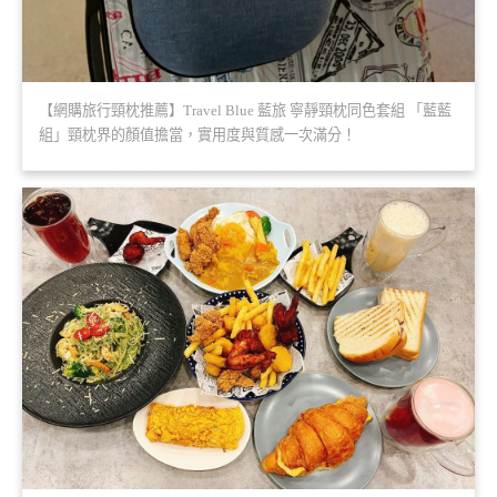
【網購旅行頸枕推薦】Travel Blue 藍旅 寧靜頸枕同色套組 「藍藍
組」頸枕界的顏值擔當，實用度與質感一次滿分！