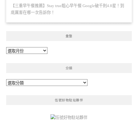
【三重早午餐推薦】Stay true粗心早午餐 Google破千則4.8星！到
底厲害在哪一次告訴你！
彙整
彙
整
分類
分
類
伍號好物駐站夥伴