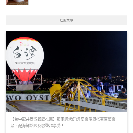
近期文章
【台中龍井景觀餐廳推薦】那兩蚵烤鮮蚵 夏夜晚風搭著百萬夜
景、配海鮮熱炒及歌聲超享受！