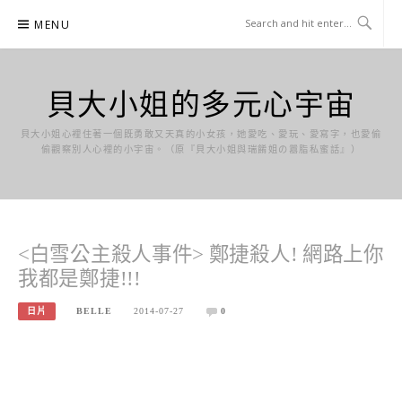
Skip
MENU
to
content
貝大小姐的多元心宇宙
貝大小姐心裡住著一個既勇敢又天真的小女孩，她愛吃、愛玩、愛寫字，也愛偷
偷觀察別人心裡的小宇宙。（原『貝大小姐與瑞餚姐の囂脂私蜜話』）
<白雪公主殺人事件> 鄭捷殺人! 網路上你
我都是鄭捷!!!
日片
BELLE
2014-07-27
0