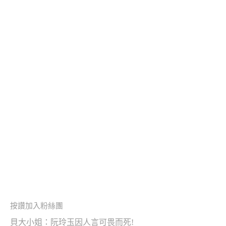
按讚加入粉絲團
貝大小姐：阮玲玉因人言可畏而死!