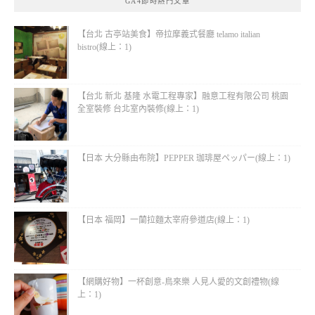
GA4即時熱門文章
【台北 古亭站美食】帝拉摩義式餐廳 telamo italian
bistro(線上：1)
【台北 新北 基隆 水電工程專家】融意工程有限公司 桃園
全室裝修 台北室內裝修(線上：1)
【日本 大分縣由布院】PEPPER 珈琲屋ペッパー(線上：1)
【日本 福岡】一蘭拉麵太宰府參道店(線上：1)
【網購好物】一杯創意-鳥來樂 人見人愛的文創禮物(線
上：1)