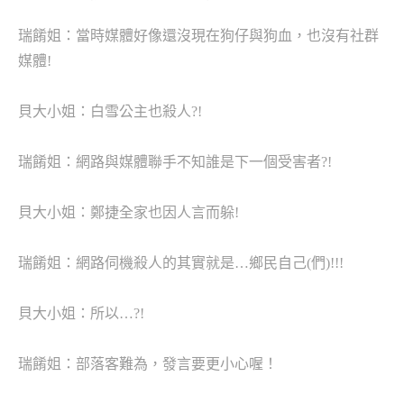
瑞餚姐：當時媒體好像還沒現在狗仔與狗血，也沒有社群
媒體!
貝大小姐：
白雪公主也殺人?!
瑞餚姐：
網路與媒體聯手不知誰是下一個受害者?!
貝大小姐：
鄭捷全家也因人言而躲!
瑞餚姐：
網路伺機殺人的其實就是…鄉民自己(們)!!!
貝大小姐：
所以…?!
瑞餚姐：
部落客難為，發言要更小心喔！