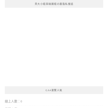
貝大小姐與瑞餚姐の囂脂私蜜話
GA4瀏覽人氣
線上人數：0