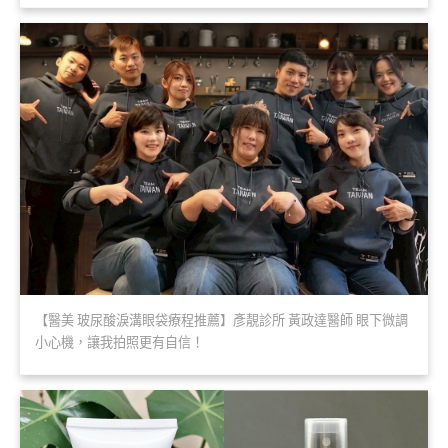
【醫美 玻尿酸淚溝眼袋療程推薦】彥靚診所 黃政達醫師 眼下微調
小心機，讓我拍照更有自信！