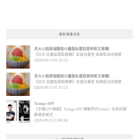
最新推播訊息
貝大小姐與瑞餚姐の囂脂私蜜話發佈新文章囉!
【台北 信義區甜點推薦】友誼冰菓室 吳興街冰店推薦
(2020-09-13 01:32:52)
貝大小姐與瑞餚姐の囂脂私蜜話發佈新文章囉!
【台北 信義區甜點推薦】友誼冰菓室 吳興街冰店推薦
(2020-09-13 01:31:12)
Trainge APP
【手機APP推薦】Trainge APP 運動界的Airbnb / 全新的運
動健身模式
(2020-09-05 22:08:36)