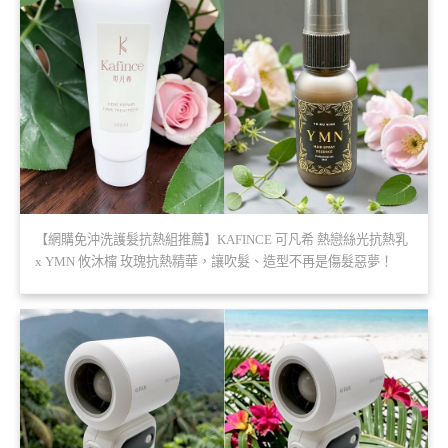
【網購免沖洗護髮抗熱組推薦】KAFINCE 可凡希 熱戀絲光抗熱乳
x YMN 攸沐橣 玫瑰抗熱精華，讓吹髮、造型不再是傷髮惡夢！