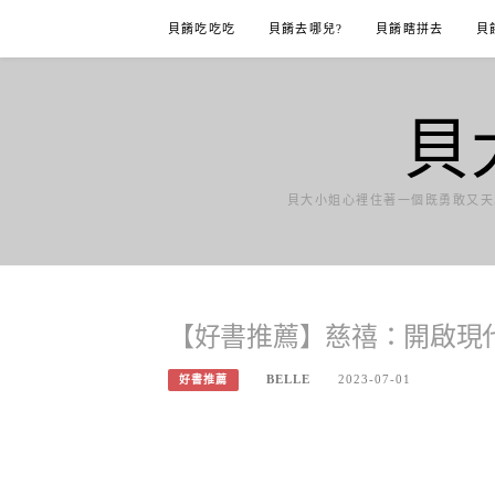
Skip
貝餚吃吃吃
貝餚去哪兒?
貝餚瞎拼去
貝
to
content
貝
貝大小姐心裡住著一個既勇敢又天
【好書推薦】慈禧：開啟現
BELLE
2023-07-01
好書推薦