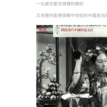
一位處在紫京城裡的嬪妃
又何德何能帶領著中世紀的中國走向