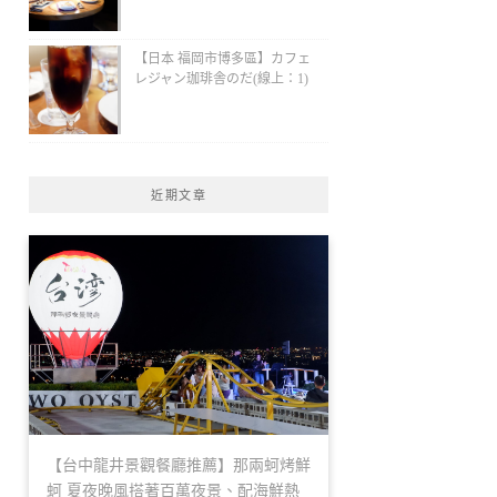
【日本 福岡市博多區】カフェ
レジャン珈琲舎のだ(線上：1)
近期文章
【台中龍井景觀餐廳推薦】那兩蚵烤鮮
蚵 夏夜晚風搭著百萬夜景、配海鮮熱