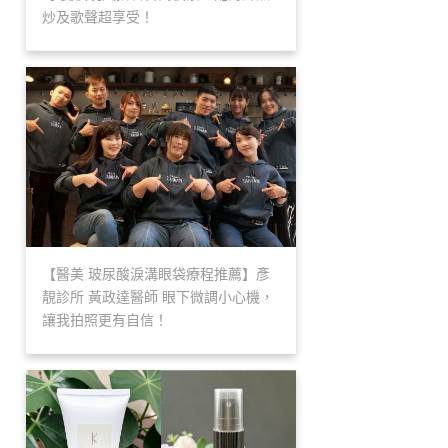
炒及歌聲超享受！
【醫美 玻尿酸淚溝眼袋療程推薦】彥
靚診所 黃政達醫師 眼下微調小心機，
讓我拍照更有自信！