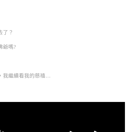
去了？
佛爺嗎?
，我繼續看我的慈禧…