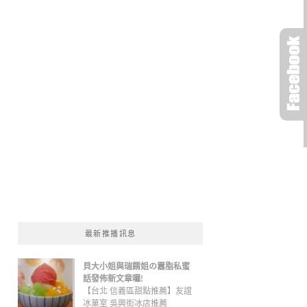
最新推播訊息
貝大小姐與瑞餚姐の囂脂私蜜
話發佈新文章囉!
【台北 信義區甜點推薦】友誼
冰菓室 吳興街冰店推薦