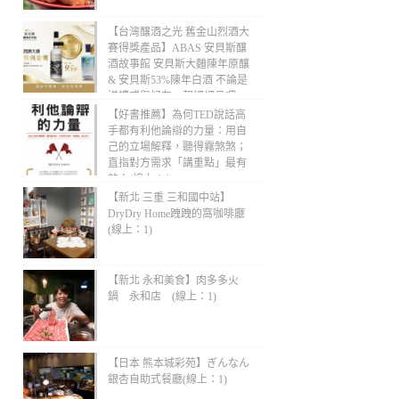
【台灣釀酒之光 舊金山烈酒大
賽得獎產品】ABAS 安貝斯釀
酒故事館 安貝斯大麯陳年原釀
& 安貝斯53%陳年白酒 不論是
送禮或與好友一起細細品嚐，
都是品味十足的最佳選擇！(線
【好書推薦】為何TED說話高
上：1)
手都有利他論辯的力量：用自
己的立場解釋，聽得霧煞煞；
直指對方需求「講重點」最有
效！(線上：1)
【新北 三重 三和國中站】
DryDry Home跩跩的窩咖啡廳
(線上：1)
【新北 永和美食】肉多多火
鍋 永和店 (線上：1)
【日本 熊本城彩苑】ぎんなん
銀杏自助式餐廳(線上：1)