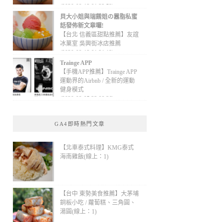
(2020-09-13 01:32:52)
貝大小姐與瑞餚姐の囂脂私蜜
話發佈新文章囉!
【台北 信義區甜點推薦】友誼
冰菓室 吳興街冰店推薦
(2020-09-13 01:31:12)
Trainge APP
【手機APP推薦】Trainge APP
運動界的Airbnb / 全新的運動
健身模式
(2020-09-05 22:08:36)
GA4即時熱門文章
【北車泰式料理】KMG泰式
海南雞飯(線上：1)
【台中 東勢美食推薦】大茅埔
銅板小吃 / 蘿蔔糕、三角圓、
湯圓(線上：1)