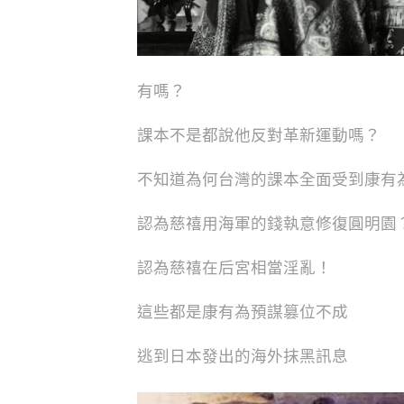
有嗎？
課本不是都說他反對革新運動嗎？
不知道為何台灣的課本全面受到康有
認為慈禧用海軍的錢執意修復圓明園
認為慈禧在后宮相當淫亂！
這些都是康有為預謀篡位不成
逃到日本發出的海外抹黑訊息