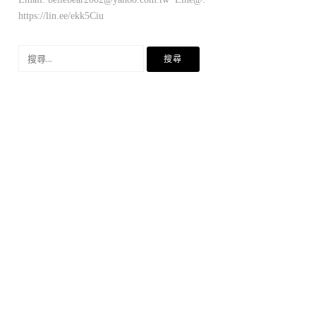
https://lin.ee/ekk5Ciu
搜
尋
關
鍵
字: