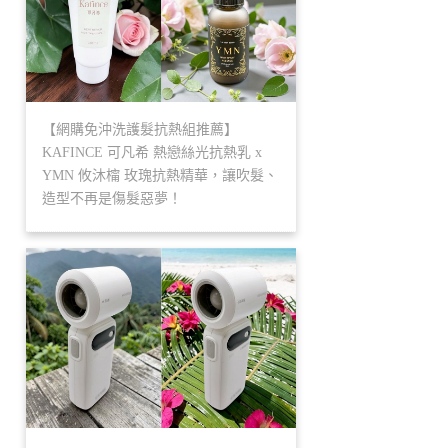
【網購免沖洗護髮抗熱組推薦】
KAFINCE 可凡希 熱戀絲光抗熱乳 x
YMN 攸沐橣 玫瑰抗熱精華，讓吹髮、
造型不再是傷髮惡夢！