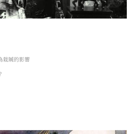
為栽贓的影響
？