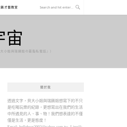
貝餚才藝教室
宇宙
貝大小姐與瑞餚姐の囂脂私蜜話』）
關於我
透過文字，貝大小姐與瑞餚姐想寫下的不只
是吃喝玩樂的紀錄，更想寫出在我們的生活
中所遇見的人、事、物！我們想表達的不僅
僅是生活，更是態度！
Email:
bellebear2002@yahoo.com.tw
Line@: