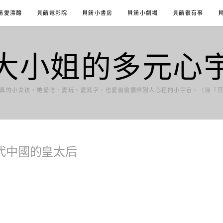
餚愛漂釀
貝餚電影院
貝餚小書房
貝餚小劇場
貝餚很有事
大小姐的多元心
真的小女孩，她愛吃、愛玩、愛寫字，也愛偷偷觀察別人心裡的小宇宙。（原『
代中國的皇太后