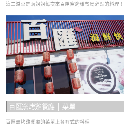
這二道菜是兩姐姐每次來百匯窯烤雞餐廳必點的料理！
百匯窯烤雞餐廳 │ 菜單
百匯窯烤雞餐廳的菜單上各有式的料理