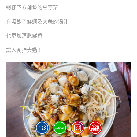
蚵仔下方鋪墊的豆芽菜
在吸飽了鮮蚵及大蒜的湯汁
也更加清脆鮮香
讓人食指大動！