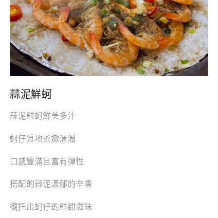
蒜泥鮮蚵
蒜泥鮮蚵鮮美多汁
蚵仔質地柔嫩滑潤
口感豐滿且富有彈性
搭配的蒜泥濃郁的辛香
襯托出蚵仔的鮮甜滋味