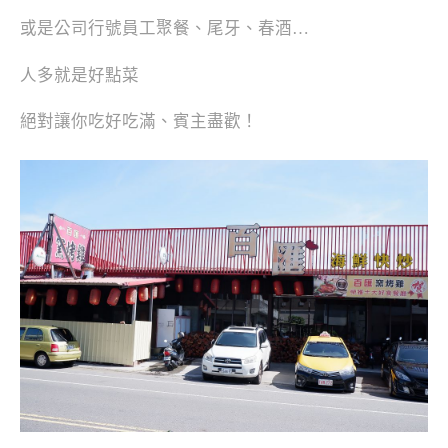
或是公司行號員工聚餐、尾牙、春酒…
人多就是好點菜
絕對讓你吃好吃滿、賓主盡歡！