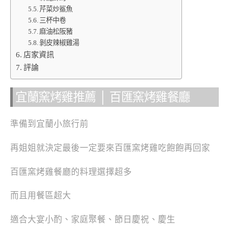
芹菜炒鯊魚
三杯中卷
麻油松阪豬
剝皮辣椒雞湯
店家資訊
評論
宜蘭窯烤雞推薦 │ 百匯窯烤雞餐廳
準備到宜蘭小旅行前
再姐姐就決定最後一定要來百匯窯烤雞吃飽飽再回家
百匯窯烤雞餐廳的料理選擇超多
而且用餐區超大
適合大宴小酌、家庭聚餐、節日慶祝、慶生