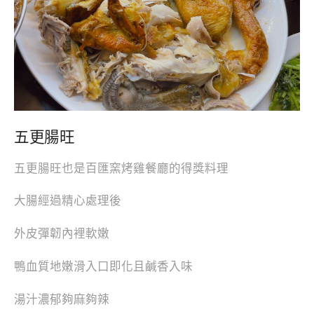
五更腸旺
五更腸旺也是百匯窯烤雞餐廳的得獎料理
大腸經過精心處理後
外皮彈韌內裡軟嫩
鴨血質地嫩滑入口即化且鹹香入味
湯汁濃郁夠麻夠辣