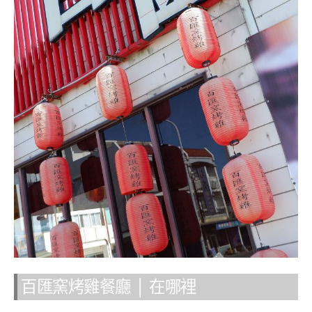
百匯窯烤雞餐廳 │ 在哪裡