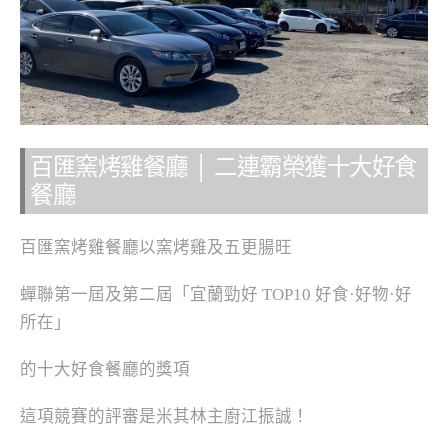
百匯窯烤雞餐廳 │ 二連霸榮獲十大好食
餐廳
百匯窯烤雞餐廳以窯烤雞及五更腸旺
蟬聯第一屆及第二屆「宜蘭勁好 TOP10 好食·好物·好
所在」
的十大好食餐廳的獎項
這項競賽的評審是米其林主廚江振誠！