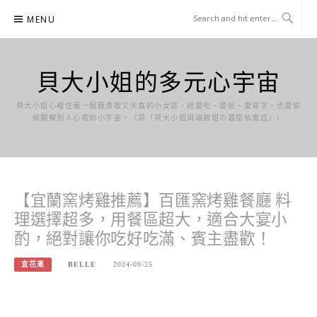
Skip
MENU
to
content
貝大小姐的多元心宇宙
貝大小姐心裡住著一個既勇敢又天真的小女孩，她愛吃、愛玩、愛寫字，也愛偷
偷觀察別人心裡的小宇宙。（原『貝大小姐與瑞餚姐の囂脂私蜜話』）
【宜蘭窯烤雞推薦】百匯窯烤雞餐廳 料
理選擇超多，用餐區超大，適合大宴小
酌，絕對讓你吃好吃滿、賓主盡歡！
宜花東
BELLE
2024-09-25