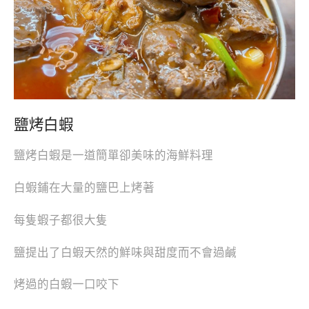
鹽烤白蝦
鹽烤白蝦是一道簡單卻美味的海鮮料理
白蝦鋪在大量的鹽巴上烤著
每隻蝦子都很大隻
鹽提出了白蝦天然的鮮味與甜度而不會過鹹
烤過的白蝦一口咬下