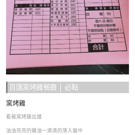
百匯窯烤雞餐廳 │ 必點
窯烤雞
看著窯烤雞出爐
油油亮亮的雞油一滴滴的落入盤中