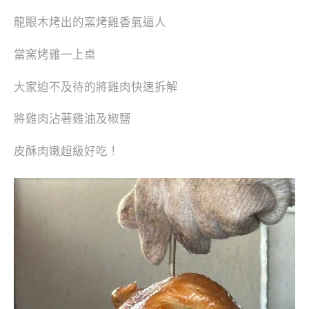
龍眼木烤出的窯烤雞香氣逼人
當窯烤雞一上桌
大家迫不及待的將雞肉快速拆解
將雞肉沾著雞油及椒鹽
皮酥肉嫩超級好吃！