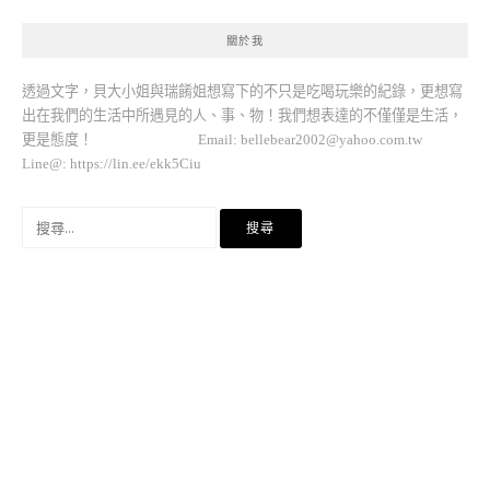
關於我
透過文字，貝大小姐與瑞餚姐想寫下的不只是吃喝玩樂的紀錄，更想寫
出在我們的生活中所遇見的人、事、物！我們想表達的不僅僅是生活，
更是態度！ Email:
bellebear2002@yahoo.com.tw
Line@: https://lin.ee/ekk5Ciu
搜
尋
關
鍵
字: