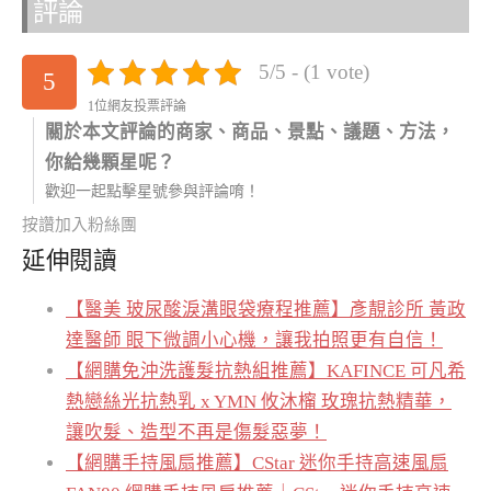
評論
5/5 - (1 vote)
5
1位網友投票評論
關於本文評論的商家、商品、景點、議題、方法，
你給幾顆星呢？
歡迎一起點擊星號參與評論唷！
按讚加入粉絲團
延伸閱讀
【醫美 玻尿酸淚溝眼袋療程推薦】彥靚診所 黃政
達醫師 眼下微調小心機，讓我拍照更有自信！
【網購免沖洗護髮抗熱組推薦】KAFINCE 可凡希
熱戀絲光抗熱乳 x YMN 攸沐橣 玫瑰抗熱精華，
讓吹髮、造型不再是傷髮惡夢！
【網購手持風扇推薦】CStar 迷你手持高速風扇