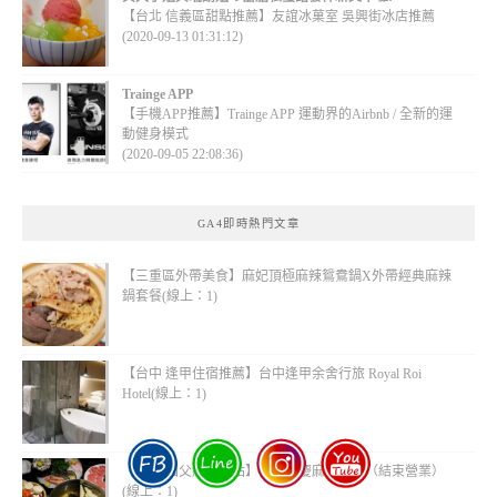
【台北 信義區甜點推薦】友誼冰菓室 吳興街冰店推薦
(2020-09-13 01:31:12)
Trainge APP
【手機APP推薦】Trainge APP 運動界的Airbnb / 全新的運
動健身模式
(2020-09-05 22:08:36)
GA4即時熱門文章
【三重區外帶美食】麻妃頂極麻辣鴛鴦鍋X外帶經典麻辣
鍋套餐(線上：1)
【台中 逢甲住宿推薦】台中逢甲余舍行旅 Royal Roi
Hotel(線上：1)
【台北 國父紀念館站】蓹青重慶麻辣鍋物（結束營業）
(線上：1)