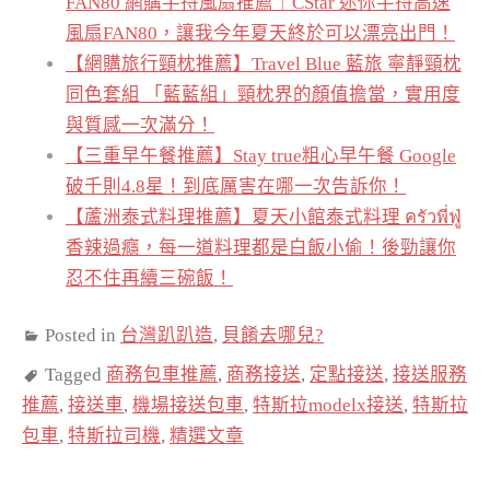
FAN80 網購手持風扇推薦｜CStar 迷你手持高速
風扇FAN80，讓我今年夏天終於可以漂亮出門！
【網購旅行頸枕推薦】Travel Blue 藍旅 寧靜頸枕
同色套組 「藍藍組」頸枕界的顏值擔當，實用度
與質感一次滿分！
【三重早午餐推薦】Stay true粗心早午餐 Google
破千則4.8星！到底厲害在哪一次告訴你！
【蘆洲泰式料理推薦】夏天小館泰式料理 ครัวพี่ฟู่
香辣過癮，每一道料理都是白飯小偷！後勁讓你
忍不住再續三碗飯！
Posted in
台灣趴趴造
,
貝餚去哪兒?
Tagged
商務包車推薦
,
商務接送
,
定點接送
,
接送服務
推薦
,
接送車
,
機場接送包車
,
特斯拉modelx接送
,
特斯拉
包車
,
特斯拉司機
,
精選文章