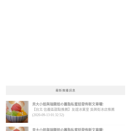
最新推播訊息
貝大小姐與瑞餚姐の囂脂私蜜話發佈新文章囉!
【台北 信義區甜點推薦】友誼冰菓室 吳興街冰店推薦
(2020-09-13 01:32:52)
貝大小姐與瑞餚姐の囂脂私蜜話發佈新文章囉!