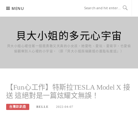
Skip
MENU
to
content
貝大小姐的多元心宇宙
貝大小姐心裡住著一個既勇敢又天真的小女孩，她愛吃、愛玩、愛寫字，也愛偷
偷觀察別人心裡的小宇宙。（原『貝大小姐與瑞餚姐の囂脂私蜜話』）
【Fun心工作】特斯拉TESLA Model X 接
送 這絕對是一篇炫耀文無誤！
台灣趴趴造
BELLE
2022-04-07