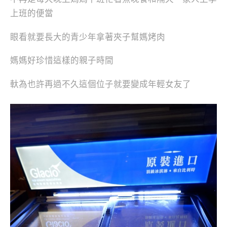
上班的便當
眼看就要長大的青少年拿著夾子幫媽烤肉
媽媽好珍惜這樣的親子時間
軑為也許再過不久這個位子就要變成年輕女友了