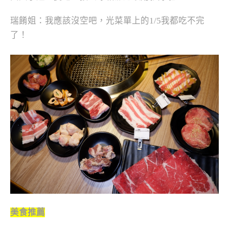
瑞餚姐：我應該沒空吧，光菜單上的1/5我都吃不完
了！
美食推薦