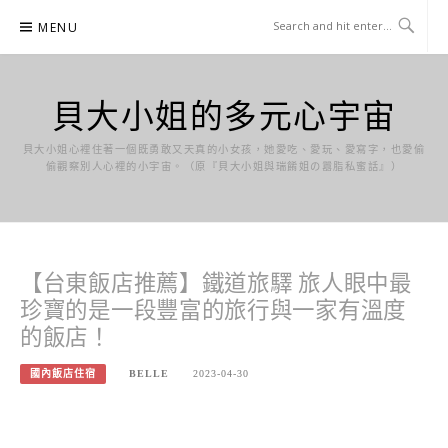
Skip
MENU
to
content
貝大小姐的多元心宇宙
貝大小姐心裡住著一個既勇敢又天真的小女孩，她愛吃、愛玩、愛寫字，也愛偷
偷觀察別人心裡的小宇宙。（原『貝大小姐與瑞餚姐の囂脂私蜜話』）
【台東飯店推薦】鐵道旅驛 旅人眼中最
珍寶的是一段豐富的旅行與一家有溫度
的飯店！
國內飯店住宿
BELLE
2023-04-30