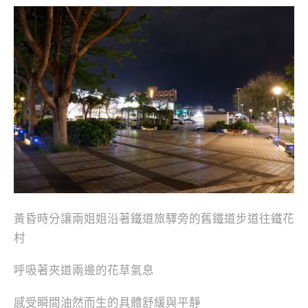
黃昏時分讓兩姐姐沿著鐵道旅驛旁的舊鐵道步道往鐵花
村
呼吸著夾道兩邊的花草氣息
感受瞬間油然而生的具體舒緩與平靜