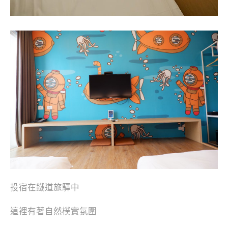
投宿在鐵道旅驛中
這裡有著自然樸實氛圍