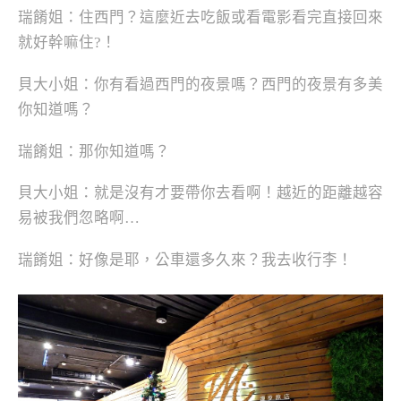
瑞餚姐：住西門？這麼近去吃飯或看電影看完直接回來
就好幹嘛住?！
貝大小姐：你有看過西門的夜景嗎？西門的夜景有多美
你知道嗎？
瑞餚姐：那你知道嗎？
貝大小姐：就是沒有才要帶你去看啊！越近的距離越容
易被我們忽略啊…
瑞餚姐：好像是耶，公車還多久來？我去收行李！