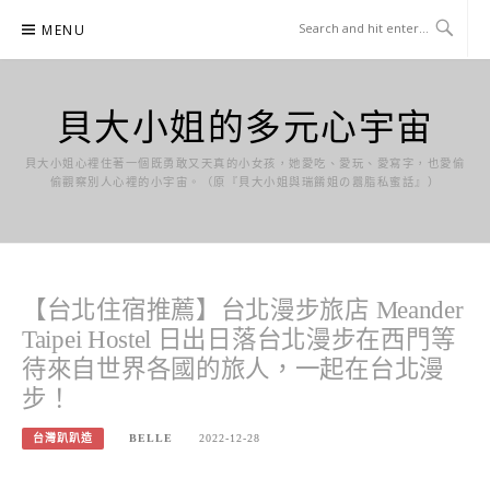
Skip
MENU
to
content
貝大小姐的多元心宇宙
貝大小姐心裡住著一個既勇敢又天真的小女孩，她愛吃、愛玩、愛寫字，也愛偷
偷觀察別人心裡的小宇宙。（原『貝大小姐與瑞餚姐の囂脂私蜜話』）
【台北住宿推薦】台北漫步旅店 Meander
Taipei Hostel 日出日落台北漫步在西門等
待來自世界各國的旅人，一起在台北漫
步！
台灣趴趴造
BELLE
2022-12-28