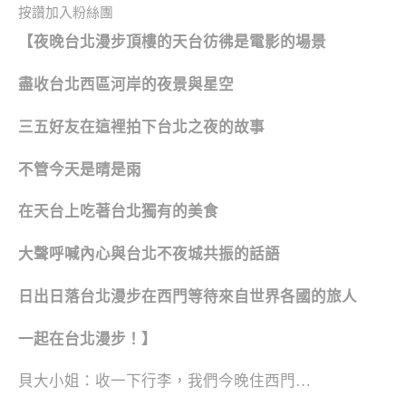
按讚加入粉絲團
【
夜晚台北漫步頂樓的天台彷彿是電影的場景
盡收台北西區河岸的夜景與星空
三五好友在這裡拍下台北之夜的故事
不管今天是晴是雨
在天台上吃著台北獨有的美食
大聲呼喊內心與台北不夜城共振的話語
日出日落台北漫步在西門等待來自世界各國的旅人
一起在台北漫步！】
貝大小姐：收一下行李，我們今晚住西門…