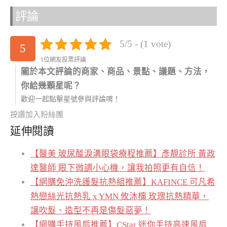
評論
5/5 - (1 vote)
5
1位網友投票評論
關於本文評論的商家、商品、景點、議題、方法，
你給幾顆星呢？
歡迎一起點擊星號參與評論唷！
按讚加入粉絲團
延伸閱讀
【醫美 玻尿酸淚溝眼袋療程推薦】彥靚診所 黃政
達醫師 眼下微調小心機，讓我拍照更有自信！
【網購免沖洗護髮抗熱組推薦】KAFINCE 可凡希
熱戀絲光抗熱乳 x YMN 攸沐橣 玫瑰抗熱精華，
讓吹髮、造型不再是傷髮惡夢！
【網購手持風扇推薦】CStar 迷你手持高速風扇