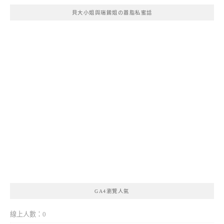
貝大小姐與瑞餚姐の囂脂私蜜話
GA4瀏覽人氣
線上人數：0