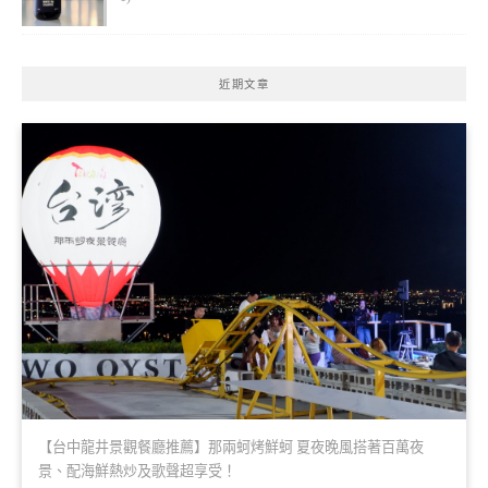
近期文章
【台中龍井景觀餐廳推薦】那兩蚵烤鮮蚵 夏夜晚風搭著百萬夜
景、配海鮮熱炒及歌聲超享受！