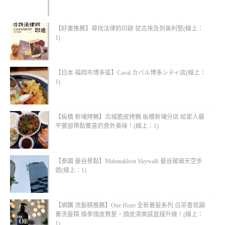
【好書推薦】尋找法律的印跡.從古埃及到美利堅(線上：
1)
【日本 福岡市博多區】Caval カバル博多シティ店(線上：
1)
【板橋 新埔烤鴨】北城脆皮烤鴨 板橋新埔分店 給家人最
平實卻帶點驚喜的意外美味！(線上：1)
【泰國 曼谷景點】Mahanakhon Skywalk 曼谷玻璃天空步
道(線上：1)
【網購 洗髮精推薦】One Heart 全新養髮系列 白茶香氛韻
養洗髮精 換季頭皮救星，頭皮清爽感直接升級！(線上：
1)