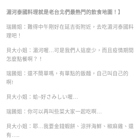
湄河泰國料理就是老台北們最熱門的飲食地圖！】
瑞餚姐：難得中午剛好在延吉街附近，去吃湄河泰國料
理吧！
貝大小姐：湄河喔…可是我們人這麼少，而且疫情期間
怎麼點餐啊？！
瑞餚姐：還不簡單嗎，有單點的飯麵，自己叫自己的
啊!
貝大小姐：蛤~好さみしい喔…
瑞餚姐：你可以再叫些菜大家一起吃啊…
貝大小姐：耶…我要金錢蝦餅、涼拌海鮮、椒麻雞、還
有…..