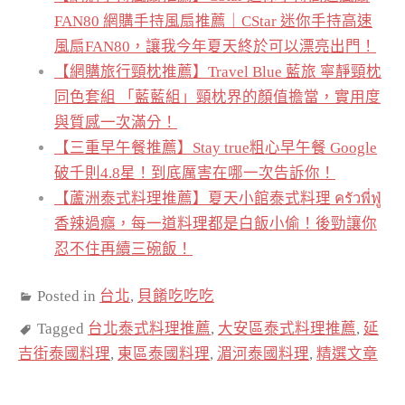
FAN80 網購手持風扇推薦｜CStar 迷你手持高速
風扇FAN80，讓我今年夏天終於可以漂亮出門！
【網購旅行頸枕推薦】Travel Blue 藍旅 寧靜頸枕
同色套組 「藍藍組」頸枕界的顏值擔當，實用度
與質感一次滿分！
【三重早午餐推薦】Stay true粗心早午餐 Google
破千則4.8星！到底厲害在哪一次告訴你！
【蘆洲泰式料理推薦】夏天小館泰式料理 ครัวพี่ฟู่
香辣過癮，每一道料理都是白飯小偷！後勁讓你
忍不住再續三碗飯！
Posted in
台北
,
貝餚吃吃吃
Tagged
台北泰式料理推薦
,
大安區泰式料理推薦
,
延
吉街泰國料理
,
東區泰國料理
,
湄河泰國料理
,
精選文章