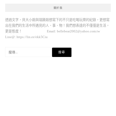
關於我
透過文字，貝大小姐與瑞餚姐想寫下的不只是吃喝玩樂的紀錄，更想寫
出在我們的生活中所遇見的人、事、物！我們想表達的不僅僅是生活，
更是態度！ Email:
bellebear2002@yahoo.com.tw
Line@: https://lin.ee/ekk5Ciu
搜
尋
關
鍵
字: