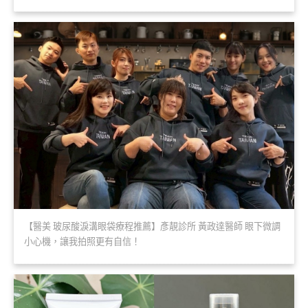
【醫美 玻尿酸淚溝眼袋療程推薦】彥靚診所 黃政達醫師 眼下微調
小心機，讓我拍照更有自信！