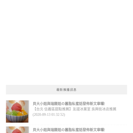
最新推播訊息
貝大小姐與瑞餚姐の囂脂私蜜話發佈新文章囉!
【台北 信義區甜點推薦】友誼冰菓室 吳興街冰店推薦
(2020-09-13 01:32:52)
貝大小姐與瑞餚姐の囂脂私蜜話發佈新文章囉!