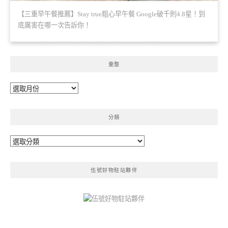
【三重早午餐推薦】Stay true粗心早午餐 Google破千則4.8星！到
底厲害在哪一次告訴你！
彙整
彙
整
分類
分
類
伍號好物駐站夥伴