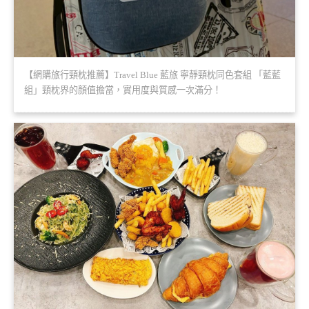
【網購旅行頸枕推薦】Travel Blue 藍旅 寧靜頸枕同色套組 「藍藍
組」頸枕界的顏值擔當，實用度與質感一次滿分！