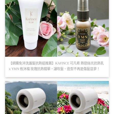
【網購免沖洗護髮抗熱組推薦】KAFINCE 可凡希 熱戀絲光抗熱乳
x YMN 攸沐橣 玫瑰抗熱精華，讓吹髮、造型不再是傷髮惡夢！