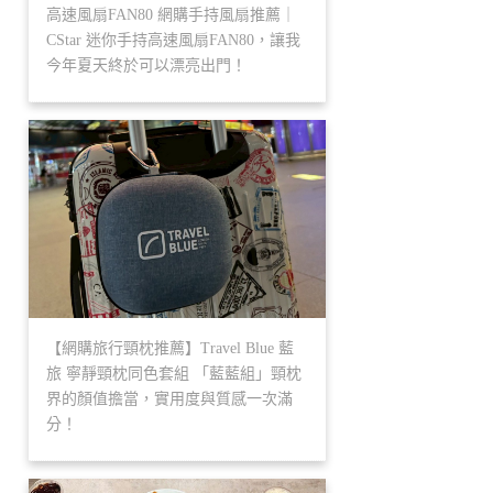
高速風扇FAN80 網購手持風扇推薦｜
CStar 迷你手持高速風扇FAN80，讓我
今年夏天終於可以漂亮出門！
【網購旅行頸枕推薦】Travel Blue 藍
旅 寧靜頸枕同色套組 「藍藍組」頸枕
界的顏值擔當，實用度與質感一次滿
分！