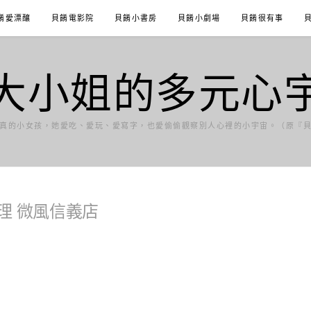
餚愛漂釀
貝餚電影院
貝餚小書房
貝餚小劇場
貝餚很有事
大小姐的多元心
真的小女孩，她愛吃、愛玩、愛寫字，也愛偷偷觀察別人心裡的小宇宙。（原『
理 微風信義店