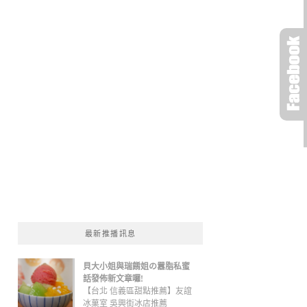
最新推播訊息
貝大小姐與瑞餚姐の囂脂私蜜
話發佈新文章囉!
【台北 信義區甜點推薦】友誼
冰菓室 吳興街冰店推薦