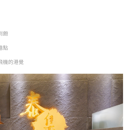
到飽
憶點
飛機的港覺