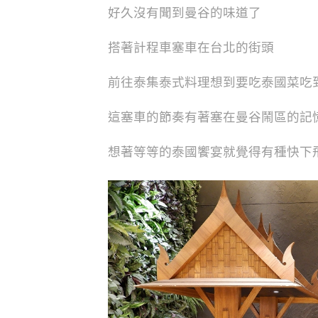
好久沒有聞到曼谷的味道了
搭著計程車塞車在台北的街頭
前往泰集泰式料理想到要吃泰國菜吃
這塞車的節奏有著塞在曼谷鬧區的記
想著等等的泰國饗宴就覺得有種快下