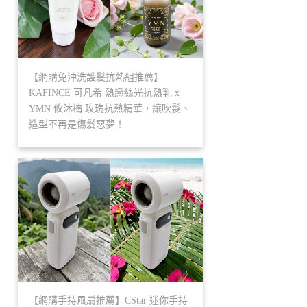
【網購免沖洗護髮抗熱組推薦】
KAFINCE 可凡希 熱戀絲光抗熱乳 x
YMN 攸沐橣 玫瑰抗熱精華，讓吹髮、
造型不再是傷髮惡夢！
【網購手持風扇推薦】CStar 迷你手持