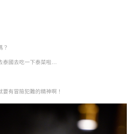
嗎？
去泰國去吃一下泰菜啦…
就要有冒險犯難的精神啊！