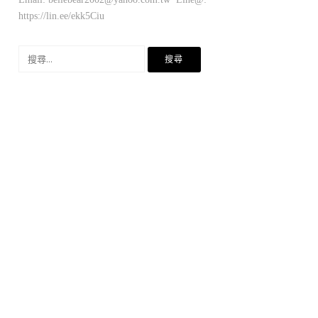
https://lin.ee/ekk5Ciu
搜
尋
關
鍵
字: