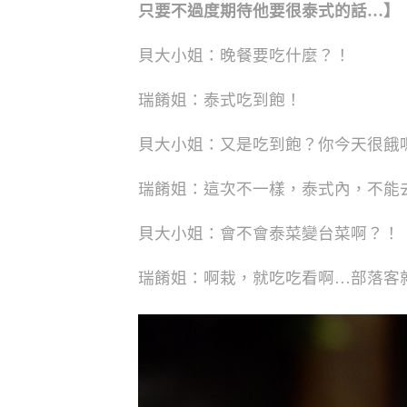
只要不過度期待他要很泰式的話…】
貝大小姐：晚餐要吃什麼？！
瑞餚姐：泰式吃到飽！
貝大小姐：又是吃到飽？你今天很餓
瑞餚姐：這次不一樣，泰式內，不能
貝大小姐：會不會泰菜變台菜啊？！
瑞餚姐：啊栽，就吃吃看啊…部落客