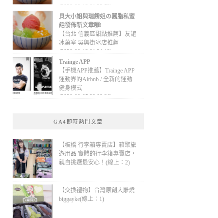
(2020-09-13 01:32:52)
貝大小姐與瑞餚姐の囂脂私蜜
話發佈新文章囉!
【台北 信義區甜點推薦】友誼
冰菓室 吳興街冰店推薦
(2020-09-13 01:31:12)
Trainge APP
【手機APP推薦】Trainge APP
運動界的Airbnb / 全新的運動
健身模式
(2020-09-05 22:08:36)
GA4即時熱門文章
【板橋 行李箱專賣店】箱聚旅
遊用品 實體的行李箱專賣店，
親自挑選最安心！(線上：2)
【交換禮物】台灣原創大雕燒
biggayke(線上：1)