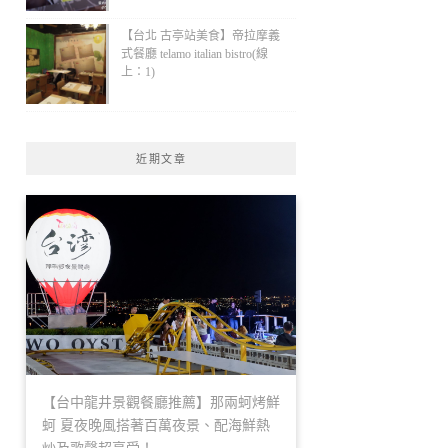
【台北 古亭站美食】帝拉摩義
式餐廳 telamo italian bistro(線
上：1)
近期文章
【台中龍井景觀餐廳推薦】那兩蚵烤鮮
蚵 夏夜晚風搭著百萬夜景、配海鮮熱