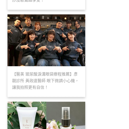
炒及歌聲超享受！
【醫美 玻尿酸淚溝眼袋療程推薦】彥
靚診所 黃政達醫師 眼下微調小心機，
讓我拍照更有自信！