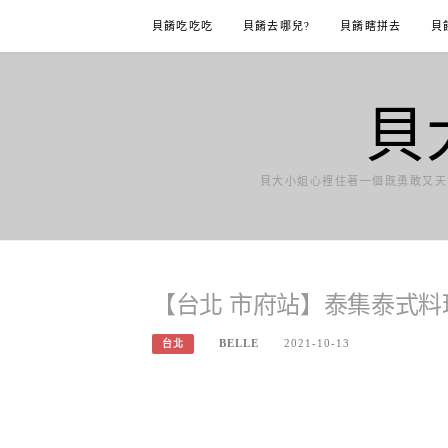
Skip
貝餚吃吃吃
貝餚去哪兒?
貝餚瞎拼去
貝
to
content
貝
貝大小姐心裡住著一個既勇敢又天
【台北 市府站】泰集泰式料
BELLE
2021-10-13
台北