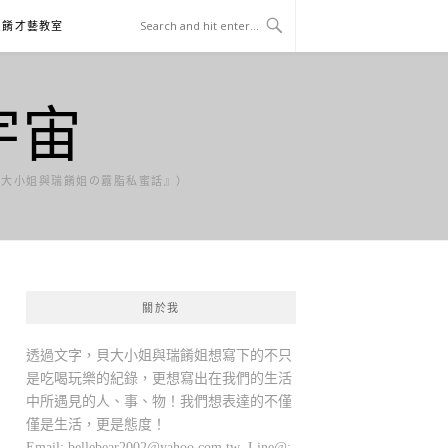
貝餚才藝教室
宇宙
貝大小姐與瑞餚姐の囂脂私蜜話』）
關於我
透過文字，貝大小姐與瑞餚姐想寫下的不只
是吃喝玩樂的紀錄，更想寫出在我們的生活
中所遇見的人、事、物！我們想表達的不僅
僅是生活，更是態度！
Email:
bellebear2002@yahoo.com.tw
Line@: