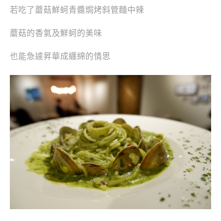
若吃了蘑菇鮮蚵青醬焗烤斜管麵中辣
蘑菇的香氣及鮮蚵的美味
也能急遽昇華成纏綿的情思