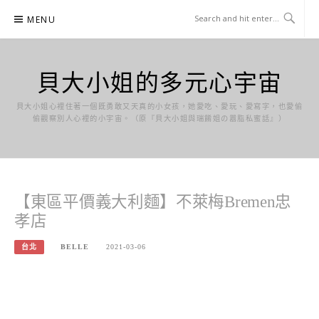
Skip
MENU
to
content
貝大小姐的多元心宇宙
貝大小姐心裡住著一個既勇敢又天真的小女孩，她愛吃、愛玩、愛寫字，也愛偷
偷觀察別人心裡的小宇宙。（原『貝大小姐與瑞餚姐の囂脂私蜜話』）
【東區平價義大利麵】不萊梅Bremen忠
孝店
台北
BELLE
2021-03-06