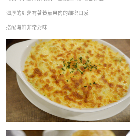
渾厚的紅醬有著蕃茄果肉的細密口感
搭配海鮮非常對味