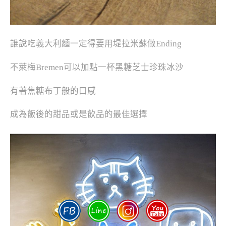
誰說吃義大利麵一定得要用堤拉米蘇做Ending
不萊梅Bremen可以加點一杯黑糖芝士珍珠冰沙
有著焦糖布丁般的口感
成為飯後的甜品或是飲品的最佳選擇