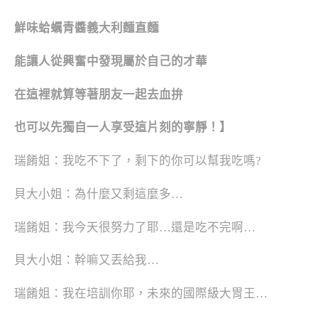
鮮味蛤蠣青醬義大利麵直麵
能讓人從興奮中發現屬於自己的才華
在這裡就算等著朋友一起去血拚
也可以先獨自一人享受這片刻的寧靜！】
瑞餚姐：我吃不下了，剩下的你可以幫我吃嗎?
貝大小姐：為什麼又剩這麼多…
瑞餚姐：我今天很努力了耶…還是吃不完啊…
貝大小姐：幹嘛又丟給我…
瑞餚姐：我在培訓你耶，未來的國際級大胃王…