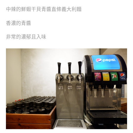
中辣的鮮蝦干貝青醬直條義大利麵
香濃的青醬
非常的濃郁且入味