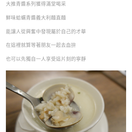
大推青醬系列獲得滿堂喝采
鮮味蛤蠣青醬義大利麵直麵
能讓人從興奮中發現屬於自己的才華
在這裡就算等著朋友一起去血拚
也可以先獨自一人享受這片刻的寧靜