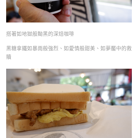
搭著如地獄般黝黑的深焙咖啡
黑糖拿鐵如暴雨般強烈、如愛情般甜美、如夢靨中的救
贖