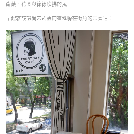
綠蔭、花圃與徐徐吹拂的風
早起就該讓尚未甦醒的靈魂躲在街角的某處吧！