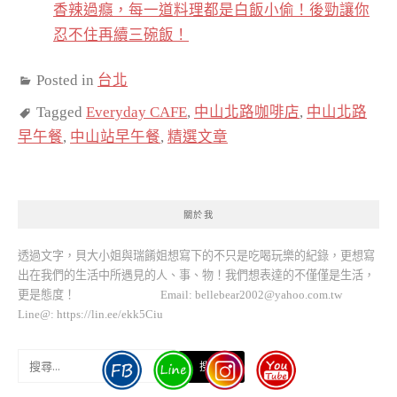
香辣過癮，每一道料理都是白飯小偷！後勁讓你
忍不住再續三碗飯！
Posted in
台北
Tagged
Everyday CAFE
,
中山北路咖啡店
,
中山北路
早午餐
,
中山站早午餐
,
精選文章
關於我
透過文字，貝大小姐與瑞餚姐想寫下的不只是吃喝玩樂的紀錄，更想寫
出在我們的生活中所遇見的人、事、物！我們想表達的不僅僅是生活，
更是態度！ Email:
bellebear2002@yahoo.com.tw
Line@: https://lin.ee/ekk5Ciu
搜
尋
關