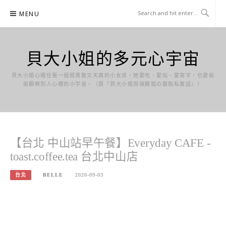
Skip
MENU
to
content
貝大小姐的多元心宇宙
貝大小姐心裡住著一個既勇敢又天真的小女孩，她愛吃、愛玩、愛寫字，也愛偷
偷觀察別人心裡的小宇宙。（原『貝大小姐與瑞餚姐の囂脂私蜜話』）
【台北 中山站早午餐】Everyday CAFE -
toast.coffee.tea 台北中山店
台北
BELLE
2020-09-03