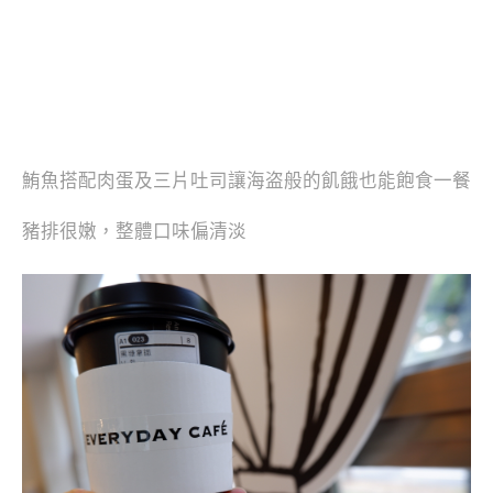
鮪魚搭配肉蛋及三片吐司讓海盗般的飢餓也能飽食一餐
豬排很嫩，整體口味偏清淡