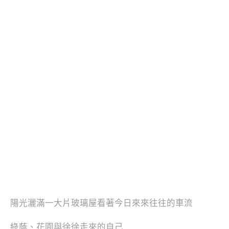
陽光灑滿一大片玻璃屋看著今日來來往往的車流
綠蔭、花園與徐徐走來的自己