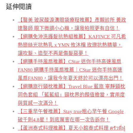
延伸閱讀
【醫美 玻尿酸淚溝眼袋療程推薦】彥靚診所 黃政
達醫師 眼下微調小心機，讓我拍照更有自信！
【網購免沖洗護髮抗熱組推薦】KAFINCE 可凡希
熱戀絲光抗熱乳 x YMN 攸沐橣 玫瑰抗熱精華，
讓吹髮、造型不再是傷髮惡夢！
【網購手持風扇推薦】CStar 迷你手持高速風扇
FAN80 網購手持風扇推薦｜CStar 迷你手持高速
風扇FAN80，讓我今年夏天終於可以漂亮出門！
【網購旅行頸枕推薦】Travel Blue 藍旅 寧靜頸枕
同色套組 「藍藍組」頸枕界的顏值擔當，實用度
與質感一次滿分！
【三重早午餐推薦】Stay true粗心早午餐 Google
破千則4.8星！到底厲害在哪一次告訴你！
【蘆洲泰式料理推薦】夏天小館泰式料理 ครัวพี่ฟู่