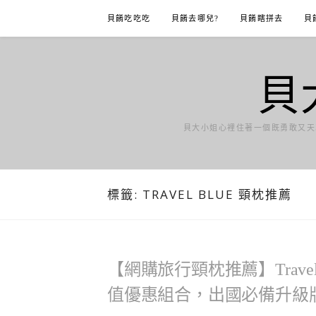
Skip
貝餚吃吃吃
貝餚去哪兒?
貝餚瞎拼去
貝
to
content
貝
貝大小姐心裡住著一個既勇敢又天
標籤:
TRAVEL BLUE 頸枕推薦
【網購旅行頸枕推薦】Travel
值優惠組合，出國必備升級