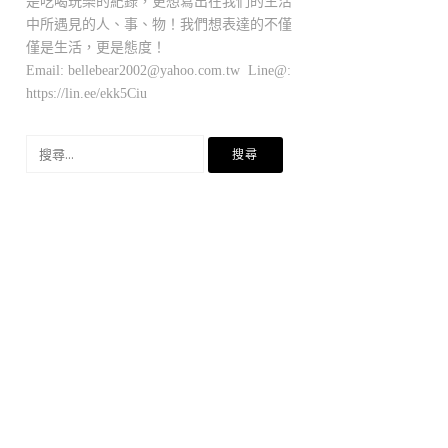
是吃喝玩樂的紀錄，更想寫出在我們的生活
中所遇見的人、事、物！我們想表達的不僅
僅是生活，更是態度！
Email:
bellebear2002@yahoo.com.tw
Line@:
https://lin.ee/ekk5Ciu
搜
尋
關
鍵
字: