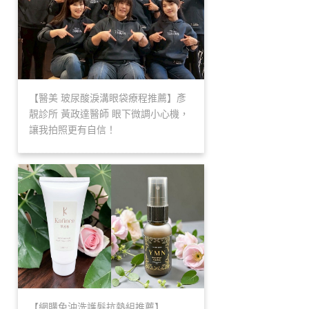
【醫美 玻尿酸淚溝眼袋療程推薦】彥
靚診所 黃政達醫師 眼下微調小心機，
讓我拍照更有自信！
【網購免沖洗護髮抗熱組推薦】