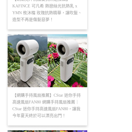
KAFINCE 可凡希 熱戀絲光抗熱乳 x
YMN 攸沐橣 玫瑰抗熱精華，讓吹髮、
造型不再是傷髮惡夢！
【網購手持風扇推薦】CStar 迷你手持
高速風扇FAN80 網購手持風扇推薦｜
CStar 迷你手持高速風扇FAN80，讓我
今年夏天終於可以漂亮出門！