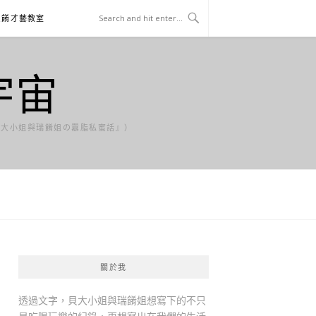
貝餚才藝教室
宇宙
貝大小姐與瑞餚姐の囂脂私蜜話』）
關於我
透過文字，貝大小姐與瑞餚姐想寫下的不只