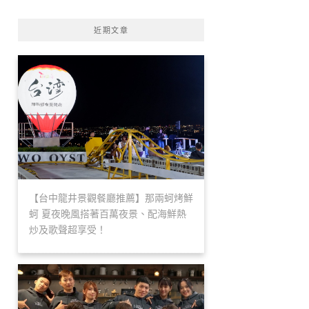
近期文章
【台中龍井景觀餐廳推薦】那兩蚵烤鮮
蚵 夏夜晚風搭著百萬夜景、配海鮮熱
炒及歌聲超享受！