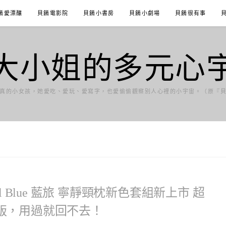
餚愛漂釀
貝餚電影院
貝餚小書房
貝餚小劇場
貝餚很有事
大小姐的多元心
真的小女孩，她愛吃、愛玩、愛寫字，也愛偷偷觀察別人心裡的小宇宙。（原『
 Blue 藍旅 寧靜頸枕新色套組新上市 超
版，用過就回不去！