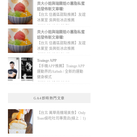
貝大小姐與瑞餚姐の囂脂私蜜
話發佈新文章囉!
【台北 信義區甜點推薦】友誼
冰菓室 吳興街冰店推薦
(2020-09-13 01:32:52)
貝大小姐與瑞餚姐の囂脂私蜜
話發佈新文章囉!
【台北 信義區甜點推薦】友誼
冰菓室 吳興街冰店推薦
(2020-09-13 01:31:12)
Trainge APP
【手機APP推薦】Trainge APP
運動界的Airbnb / 全新的運動
健身模式
(2020-09-05 22:08:36)
GA4即時熱門文章
【台北 萬華南機場美食】Only
Toast偷吃吐司專賣店(線上：1)