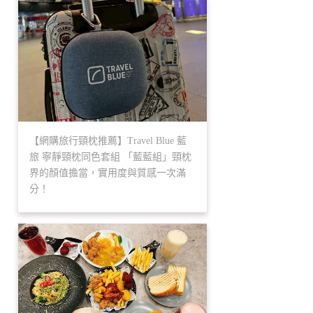
【網購旅行頸枕推薦】Travel Blue 藍
旅 寧靜頸枕同色套組 「藍藍組」頸枕
界的顏值擔當，實用度與質感一次滿
分！