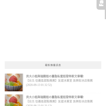
最新推播訊息
貝大小姐與瑞餚姐の囂脂私蜜話發佈新文章囉!
【台北 信義區甜點推薦】友誼冰菓室 吳興街冰店推薦
(2020-09-13 01:32:52)
貝大小姐與瑞餚姐の囂脂私蜜話發佈新文章囉!
【台北 信義區甜點推薦】友誼冰菓室 吳興街冰店推薦
(2020-09-13 01:31:12)