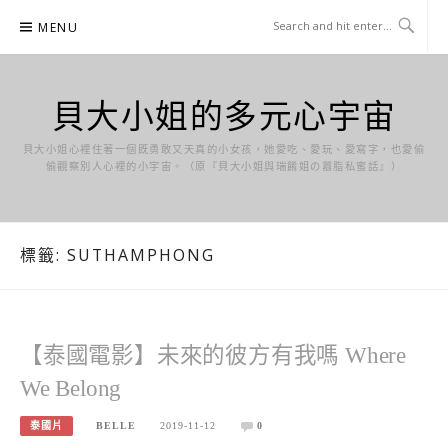
Skip
MENU
to
content
貝大小姐的多元心宇宙
貝大小姐心裡住著一個既勇敢又天真的小女孩，她愛吃、愛玩、愛寫字，也愛偷
偷觀察別人心裡的小宇宙。（原『貝大小姐與瑞餚姐の囂脂私蜜話』）
標籤:
SUTHAMPHONG
【泰國電影】未來的彼方有我嗎 Where
We Belong
泰國片
BELLE
2019-11-12
0