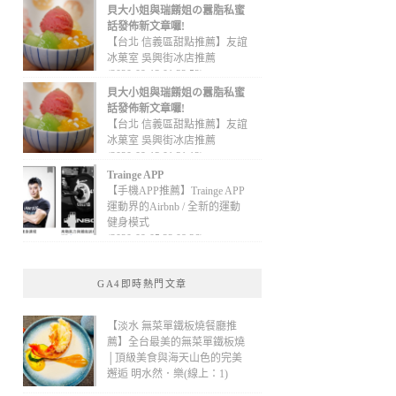
貝大小姐與瑞餚姐の囂脂私蜜
話發佈新文章囉!
【台北 信義區甜點推薦】友誼
冰菓室 吳興街冰店推薦
(2020-09-13 01:32:52)
貝大小姐與瑞餚姐の囂脂私蜜
話發佈新文章囉!
【台北 信義區甜點推薦】友誼
冰菓室 吳興街冰店推薦
(2020-09-13 01:31:12)
Trainge APP
【手機APP推薦】Trainge APP
運動界的Airbnb / 全新的運動
健身模式
(2020-09-05 22:08:36)
GA4即時熱門文章
【淡水 無菜單鐵板燒餐廳推
薦】全台最美的無菜單鐵板燒
│頂級美食與海天山色的完美
邂逅 明水然．樂(線上：1)