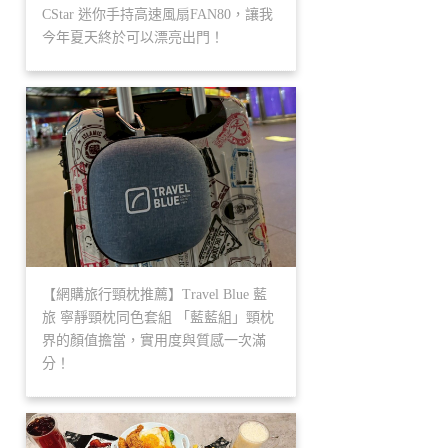
CStar 迷你手持高速風扇FAN80，讓我
今年夏天終於可以漂亮出門！
【網購旅行頸枕推薦】Travel Blue 藍
旅 寧靜頸枕同色套組 「藍藍組」頸枕
界的顏值擔當，實用度與質感一次滿
分！