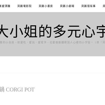
餚愛漂釀
貝餚電影院
貝餚小書房
貝餚小劇場
貝餚很有事
大小姐的多元心
真的小女孩，她愛吃、愛玩、愛寫字，也愛偷偷觀察別人心裡的小宇宙。（原『
CORGI POT