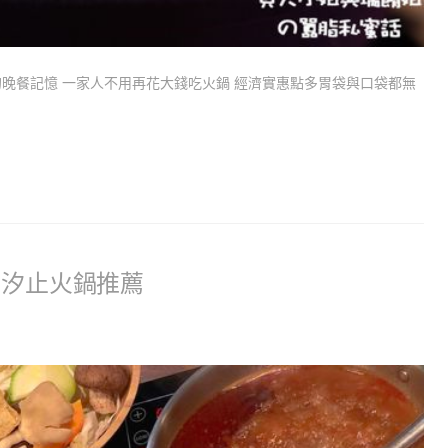
晚餐記憶 一家人不用再花大錢吃火鍋 經濟實惠點多胃袋與口袋都無
 汐止火鍋推薦