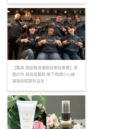
【醫美 玻尿酸淚溝眼袋療程推薦】彥
靚診所 黃政達醫師 眼下微調小心機，
讓我拍照更有自信！