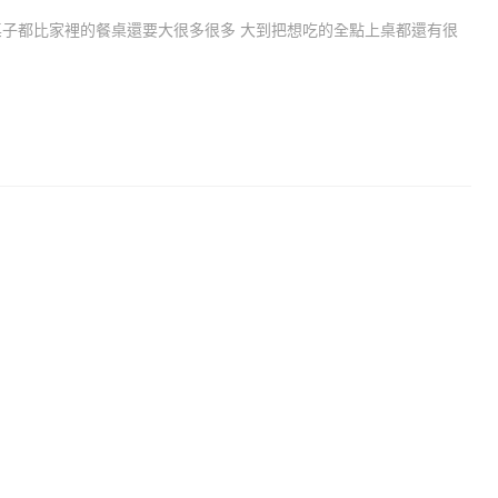
桌子都比家裡的餐桌還要大很多很多 大到把想吃的全點上桌都還有很