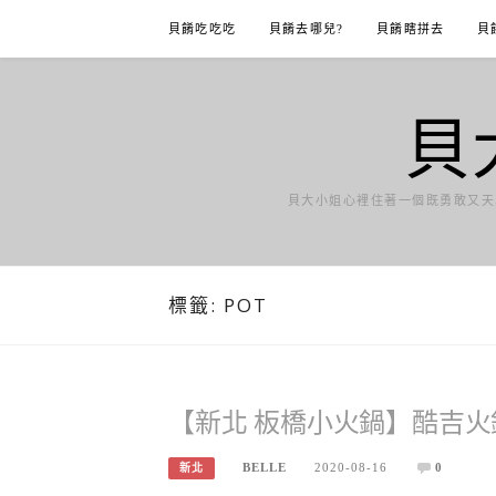
Skip
貝餚吃吃吃
貝餚去哪兒?
貝餚瞎拼去
貝
to
content
貝
貝大小姐心裡住著一個既勇敢又天
標籤:
POT
【新北 板橋小火鍋】酷吉火鍋 
BELLE
2020-08-16
0
新北