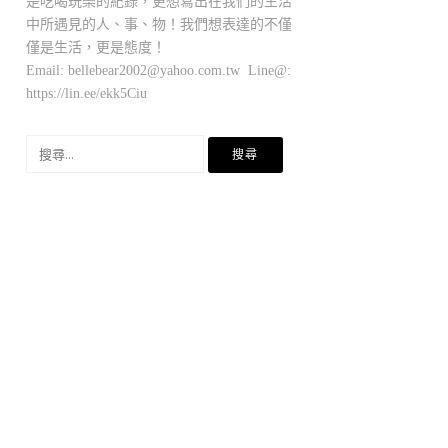
是吃喝玩樂的紀錄，更想寫出在我們的生活
中所遇見的人、事、物！我們想表達的不僅
僅是生活，更是態度！
Email:
bellebear2002@yahoo.com.tw
Line@:
https://lin.ee/ekk5Ciu
搜
尋
關
鍵
字: