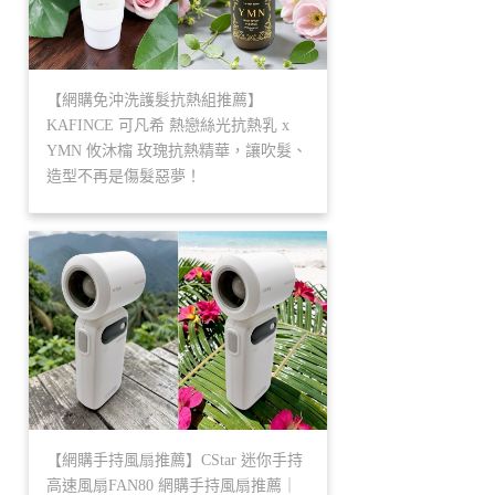
【網購免沖洗護髮抗熱組推薦】
KAFINCE 可凡希 熱戀絲光抗熱乳 x
YMN 攸沐橣 玫瑰抗熱精華，讓吹髮、
造型不再是傷髮惡夢！
【網購手持風扇推薦】CStar 迷你手持
高速風扇FAN80 網購手持風扇推薦｜