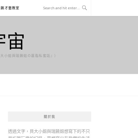
貝餚才藝教室
宇宙
貝大小姐與瑞餚姐の囂脂私蜜話』）
關於我
透過文字，貝大小姐與瑞餚姐想寫下的不只