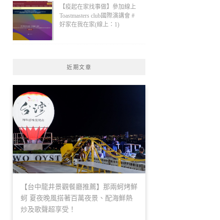
【疫起在家找事做】參加線上
Toastmasters club國際演講會 #
好家在我在家(線上：1)
近期文章
【台中龍井景觀餐廳推薦】那兩蚵烤鮮
蚵 夏夜晚風搭著百萬夜景、配海鮮熱
炒及歌聲超享受！