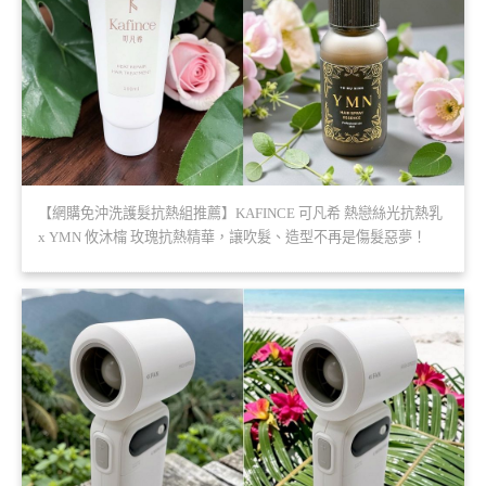
【網購免沖洗護髮抗熱組推薦】KAFINCE 可凡希 熱戀絲光抗熱乳
x YMN 攸沐橣 玫瑰抗熱精華，讓吹髮、造型不再是傷髮惡夢！