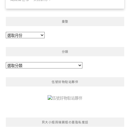
彙整
彙
整
分類
分
類
伍號好物駐站夥伴
貝大小姐與瑞餚姐の囂脂私蜜話