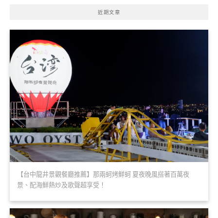
近期文章
【台中龍井景觀餐廳推薦】那兩蚵烤鮮蚵 夏夜晚風搭著百萬夜
景、配海鮮熱炒及歌聲超享受！