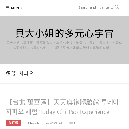
Skip
MENU
to
content
貝大小姐的多元心宇宙
貝大小姐心裡住著一個既勇敢又天真的小女孩，她愛吃、愛玩、愛寫字，也愛偷
偷觀察別人心裡的小宇宙。（原『貝大小姐與瑞餚姐の囂脂私蜜話』）
標籤:
치파오
【台北 萬華區】天天旗袍體驗館 투데이
치파오 체험 Today Chi Pao Experience
愛穿搭
BELLE
2019-09-23
0