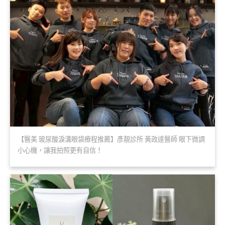
【醫美 玻尿酸淚溝眼袋療程推薦】彥靚診所 黃政達醫師 眼下微調
小心機，讓我拍照更有自信！