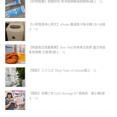
【好物推薦】德國拜耳 拜沛達蟑螂凝膠餌劑(線上：1)
【小家電使用心得文】eNoska 義諾斯卡製冰機 ZB-18(線
上：1)
【桃園美式餐廳推薦】How Well 好味美式廚房 藝文特區
美食推薦-已歇業(線上：1)
【電影】三十儿立 Thirty Years of Adonis(線上：1)
【電影】哈囉少女 Girl’s Revenge 8/7 開美肌．婊心機(線
上：1)