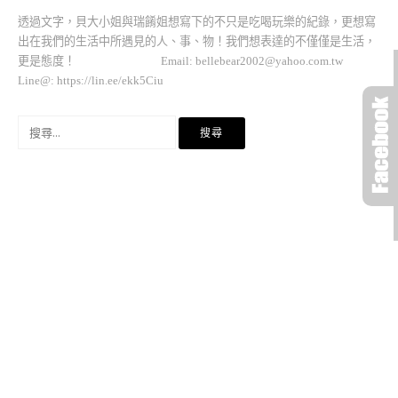
透過文字，貝大小姐與瑞餚姐想寫下的不只是吃喝玩樂的紀錄，更想寫
出在我們的生活中所遇見的人、事、物！我們想表達的不僅僅是生活，
更是態度！ Email:
bellebear2002@yahoo.com.tw
Line@: https://lin.ee/ekk5Ciu
搜
尋
關
鍵
字: