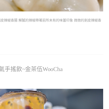
皮辣椒香腸 解膩的辣椒帶著前所未有的味蕾印象 微微的剝皮辣椒香
手搖飲~金茶伍WooCha