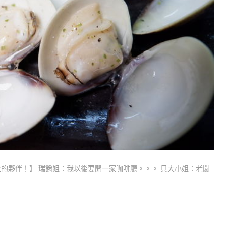
的夥伴！】 瑞餚姐：我以後要開一家咖啡廳。。。 貝大小姐：老闆