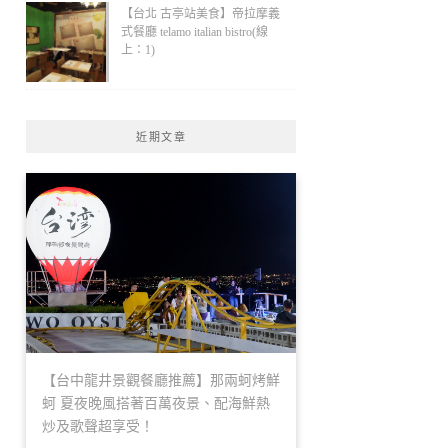
【台北 古亭站美食】帝拉摩義
式餐廳 telamo italian bistro(線
上：1)
近期文章
【台中龍井景觀餐廳推薦】那兩蚵烤鮮
蚵 夏夜晚風搭著百萬夜景、配海鮮熱
炒及歌聲超享受！