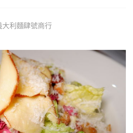
ta 義大利麵肆號商行