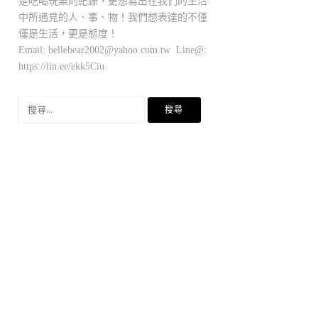
是吃喝玩樂的紀錄，更想寫出在我們的生活
中所遇見的人、事、物！我們想表達的不僅
僅是生活，更是態度！
Email:
bellebear2002@yahoo.com.tw
Line@:
https://lin.ee/ekk5Ciu
搜
尋
關
鍵
字: