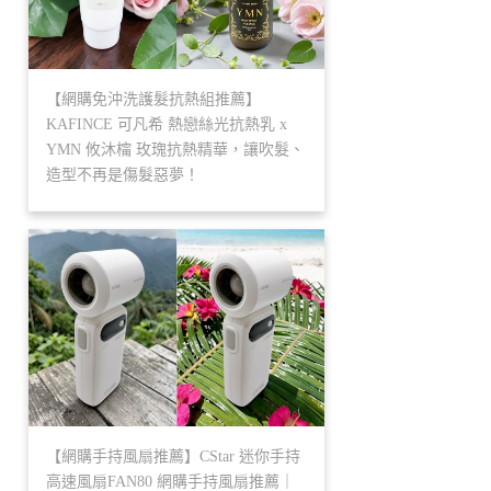
【網購免沖洗護髮抗熱組推薦】
KAFINCE 可凡希 熱戀絲光抗熱乳 x
YMN 攸沐橣 玫瑰抗熱精華，讓吹髮、
造型不再是傷髮惡夢！
【網購手持風扇推薦】CStar 迷你手持
高速風扇FAN80 網購手持風扇推薦｜