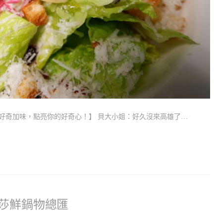
ta 用好奇加味，點亮你的好奇心！】 貝大小姐：好久沒來高雄了…
麗莎鮮鍋物總匯