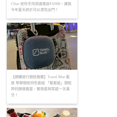
CStar 迷你手持高速風扇FAN80，讓我
今年夏天終於可以漂亮出門！
【網購旅行頸枕推薦】Travel Blue 藍
旅 寧靜頸枕同色套組 「藍藍組」頸枕
界的顏值擔當，實用度與質感一次滿
分！