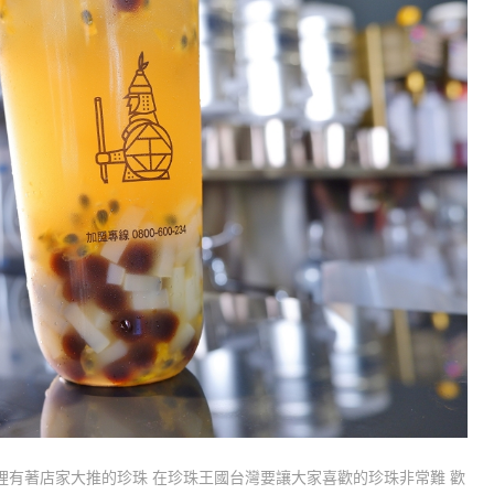
裡有著店家大推的珍珠 在珍珠王國台灣要讓大家喜歡的珍珠非常難 歡