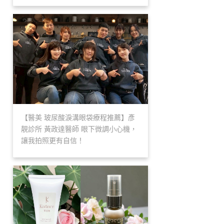
【醫美 玻尿酸淚溝眼袋療程推薦】彥
靚診所 黃政達醫師 眼下微調小心機，
讓我拍照更有自信！