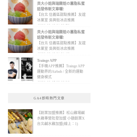
貝大小姐與瑞餚姐の囂脂私蜜
話發佈新文章囉!
【台北 信義區甜點推薦】友誼
冰菓室 吳興街冰店推薦
(2020-09-13 01:32:52)
貝大小姐與瑞餚姐の囂脂私蜜
話發佈新文章囉!
【台北 信義區甜點推薦】友誼
冰菓室 吳興街冰店推薦
(2020-09-13 01:31:12)
Trainge APP
【手機APP推薦】Trainge APP
運動界的Airbnb / 全新的運動
健身模式
(2020-09-05 22:08:36)
GA4即時熱門文章
【創業加盟推薦】松山雞場鹹
水雞專營批發加盟 小額創業X
台北鹹水雞加盟(線上：1)