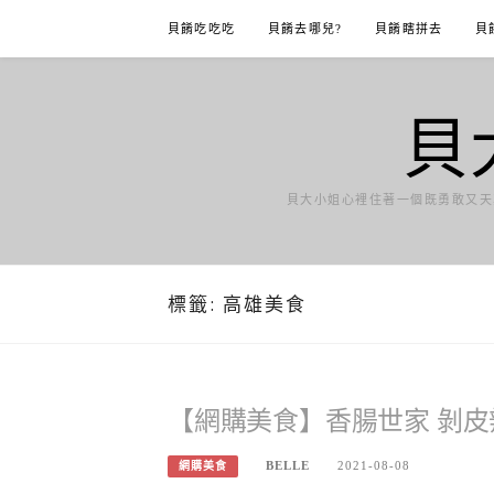
Skip
貝餚吃吃吃
貝餚去哪兒?
貝餚瞎拼去
貝
to
content
貝
貝大小姐心裡住著一個既勇敢又天
標籤:
高雄美食
【網購美食】香腸世家 剝皮
BELLE
2021-08-08
網購美食