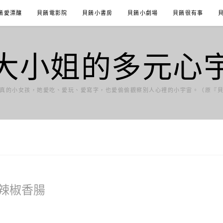
餚愛漂釀
貝餚電影院
貝餚小書房
貝餚小劇場
貝餚很有事
大小姐的多元心
真的小女孩，她愛吃、愛玩、愛寫字，也愛偷偷觀察別人心裡的小宇宙。（原『
辣椒香腸