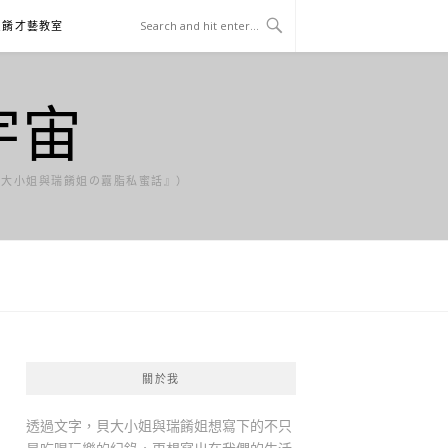
貝餚才藝教室
宇宙
貝大小姐與瑞餚姐の囂脂私蜜話』）
關於我
透過文字，貝大小姐與瑞餚姐想寫下的不只