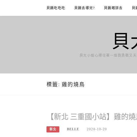
Skip
貝餚吃吃吃
貝餚去哪兒?
貝餚瞎拼去
貝
to
content
貝
貝大小姐心裡住著一個既勇敢又天
標籤:
雞的燒鳥
【新北 三重國小站】雞的燒
BELLE
2020-10-20
新北