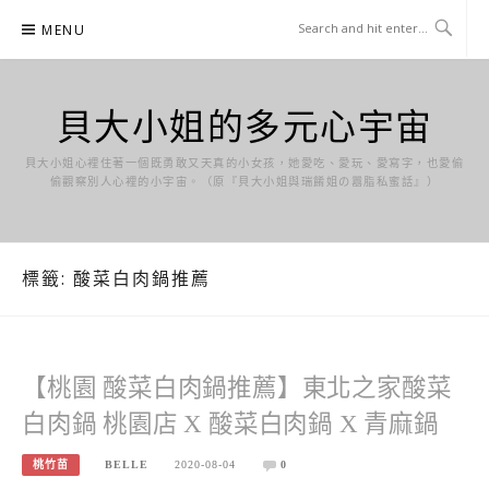
Skip
MENU
to
content
貝大小姐的多元心宇宙
貝大小姐心裡住著一個既勇敢又天真的小女孩，她愛吃、愛玩、愛寫字，也愛偷
偷觀察別人心裡的小宇宙。（原『貝大小姐與瑞餚姐の囂脂私蜜話』）
標籤:
酸菜白肉鍋推薦
【桃園 酸菜白肉鍋推薦】東北之家酸菜
白肉鍋 桃園店 X 酸菜白肉鍋 X 青麻鍋
桃竹苗
BELLE
2020-08-04
0