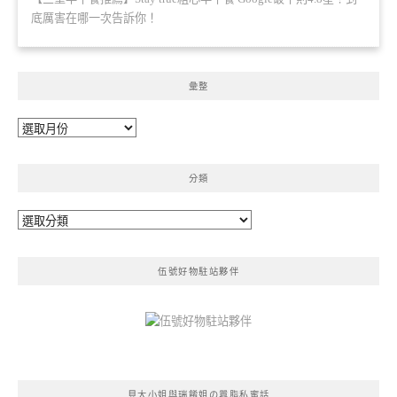
底厲害在哪一次告訴你！
彙整
彙
整
分類
分
類
伍號好物駐站夥伴
貝大小姐與瑞餚姐の囂脂私蜜話