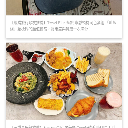
【網購旅行頸枕推薦】Travel Blue 藍旅 寧靜頸枕同色套組 「藍藍
組」頸枕界的顏值擔當，實用度與質感一次滿分！
【三重早午餐推薦】Stay true粗心早午餐 Google破千則4.8星！到