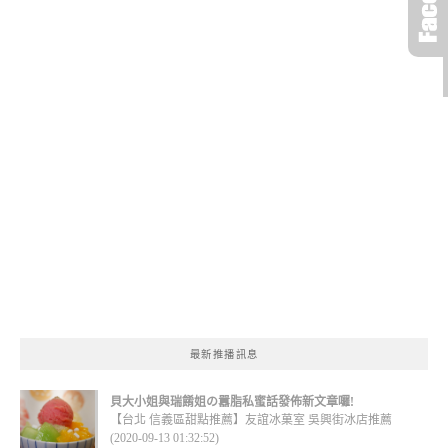
最新推播訊息
貝大小姐與瑞餚姐の囂脂私蜜話發佈新文章囉!
【台北 信義區甜點推薦】友誼冰菓室 吳興街冰店推薦
(2020-09-13 01:32:52)