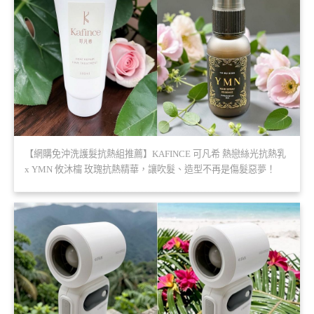
【網購免沖洗護髮抗熱組推薦】KAFINCE 可凡希 熱戀絲光抗熱乳
x YMN 攸沐橣 玫瑰抗熱精華，讓吹髮、造型不再是傷髮惡夢！