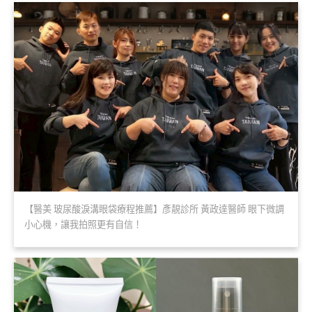
【醫美 玻尿酸淚溝眼袋療程推薦】彥靚診所 黃政達醫師 眼下微調
小心機，讓我拍照更有自信！