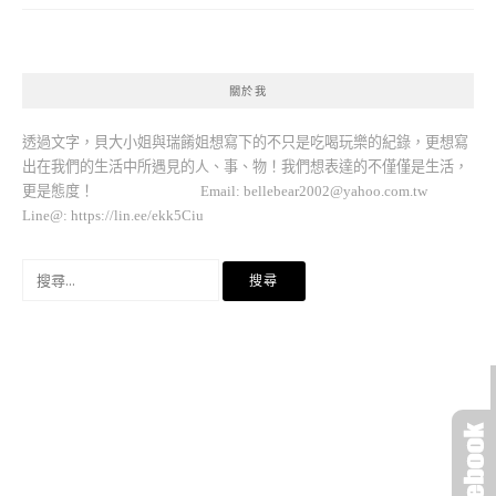
關於我
透過文字，貝大小姐與瑞餚姐想寫下的不只是吃喝玩樂的紀錄，更想寫
出在我們的生活中所遇見的人、事、物！我們想表達的不僅僅是生活，
更是態度！ Email:
bellebear2002@yahoo.com.tw
Line@: https://lin.ee/ekk5Ciu
搜
尋
關
鍵
字: