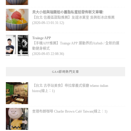
貝大小姐與瑞餚姐の囂脂私蜜話發佈新文章囉!
【台北 信義區甜點推薦】友誼冰菓室 吳興街冰店推薦
(2020-09-13 01:31:12)
Trainge APP
【手機APP推薦】Trainge APP 運動界的Airbnb / 全新的運
動健身模式
(2020-09-05 22:08:36)
GA4即時熱門文章
【台北 古亭站美食】帝拉摩義式餐廳 telamo italian
bistro(線上：1)
查理布朗咖啡 Charlie Brown Café Taiwan(線上：1)