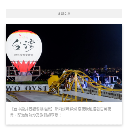
近期文章
【台中龍井景觀餐廳推薦】那兩蚵烤鮮蚵 夏夜晚風搭著百萬夜
景、配海鮮熱炒及歌聲超享受！