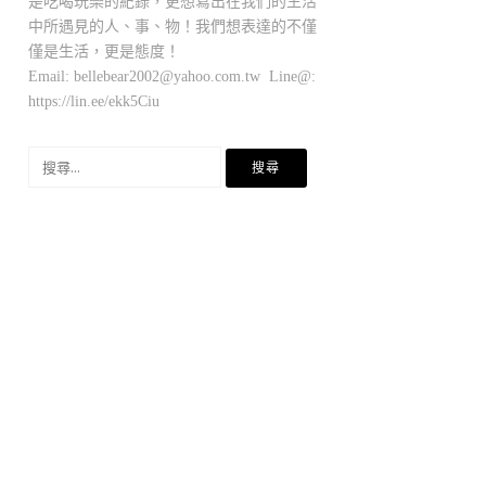
是吃喝玩樂的紀錄，更想寫出在我們的生活
中所遇見的人、事、物！我們想表達的不僅
僅是生活，更是態度！
Email:
bellebear2002@yahoo.com.tw
Line@:
https://lin.ee/ekk5Ciu
搜
尋
關
鍵
字: