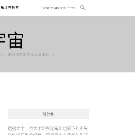
貝餚才藝教室
宇宙
貝大小姐與瑞餚姐の囂脂私蜜話』）
關於我
透過文字，貝大小姐與瑞餚姐想寫下的不只