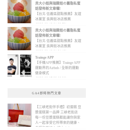
貝大小姐與瑞餚姐の囂脂私蜜
話發佈新文章囉!
【台北 信義區甜點推薦】友誼
冰菓室 吳興街冰店推薦
(2020-09-13 01:32:52)
貝大小姐與瑞餚姐の囂脂私蜜
話發佈新文章囉!
【台北 信義區甜點推薦】友誼
冰菓室 吳興街冰店推薦
(2020-09-13 01:31:12)
Trainge APP
【手機APP推薦】Trainge APP
運動界的Airbnb / 全新的運動
健身模式
(2020-09-05 22:08:36)
GA4即時熱門文章
【三峽老街伴手禮】初蛋糕 豆
漿蛋糕第一品牌 三峽老街店
每一份豆漿蛋糕都能讓你與家
人一起享受它所帶來的健康、
幸福與美好！(線上：1)