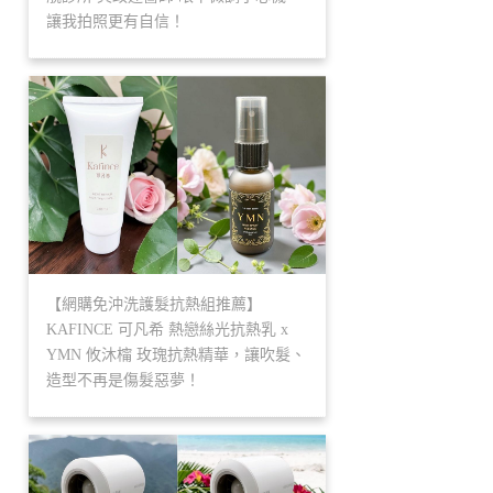
讓我拍照更有自信！
【網購免沖洗護髮抗熱組推薦】
KAFINCE 可凡希 熱戀絲光抗熱乳 x
YMN 攸沐橣 玫瑰抗熱精華，讓吹髮、
造型不再是傷髮惡夢！