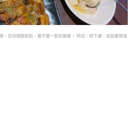
案，在你球館附近，要不要一起吃晚餐！ 阿目：剛下課，姑姑要帶我