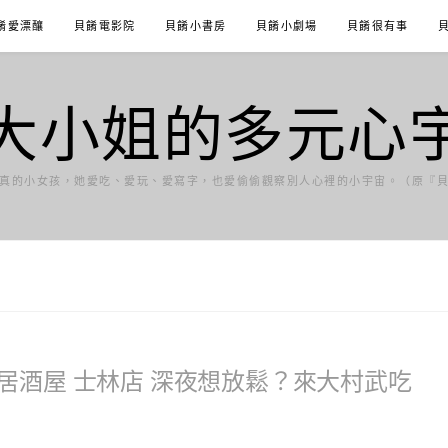
餚愛漂釀
貝餚電影院
貝餚小書房
貝餚小劇場
貝餚很有事
大小姐的多元心
真的小女孩，她愛吃、愛玩、愛寫字，也愛偷偷觀察別人心裡的小宇宙。（原『
居酒屋 士林店 深夜想放鬆？來大村武吃