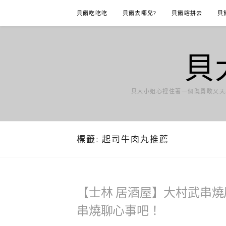
Skip
貝餚吃吃吃
貝餚去哪兒?
貝餚瞎拼去
貝
to
content
貝
貝大小姐心裡住著一個既勇敢又天
標籤:
起司牛肉丸推薦
【士林 居酒屋】大村武串燒
串燒聊心事吧！