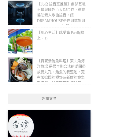
【北投 錄音室推薦】創夢基地
不僅與國外百大DJ合作，還能
協助素人歌曲錄音，讓
DREAMHOUSE帶你到你想到
DREAMLAND！(線上：1)
【用心生活】感受篇 PartII(線
上：1)
【貢寮活鮑魚料理】東北角海
洋牧場 是最早期合法的潮間帶
放養九孔、鮑魚的養殖池，更
有著遼闊的視野及新鮮的鮑魚
及海鮮，是貢寮無敵海景第一
排、最適合欣賞潮汐的景觀餐
廳！(線上：1)
近期文章