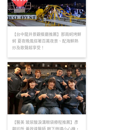
【台中龍井景觀餐廳推薦】那兩蚵烤鮮
蚵 夏夜晚風搭著百萬夜景、配海鮮熱
炒及歌聲超享受！
【醫美 玻尿酸淚溝眼袋療程推薦】彥
靚診所 黃政達醫師 眼下微調小心機，