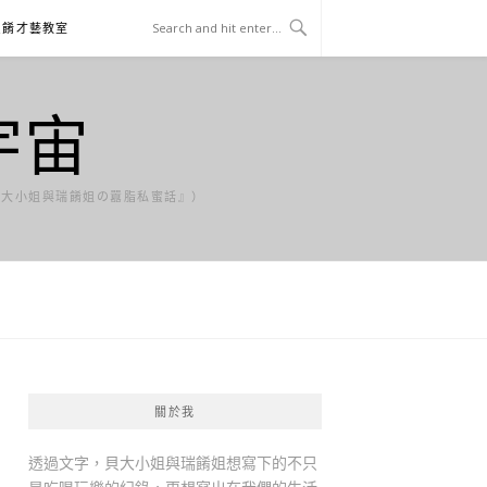
貝餚才藝教室
宇宙
貝大小姐與瑞餚姐の囂脂私蜜話』）
關於我
透過文字，貝大小姐與瑞餚姐想寫下的不只