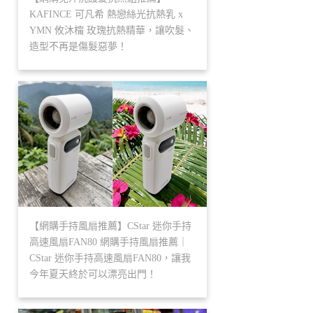
KAFINCE 可凡希 熱戀絲光抗熱乳 x
YMN 攸沐橣 玫瑰抗熱精華，讓吹髮、
造型不再是傷髮惡夢！
【網購手持風扇推薦】CStar 迷你手持
高速風扇FAN80 網購手持風扇推薦｜
CStar 迷你手持高速風扇FAN80，讓我
今年夏天終於可以漂亮出門！