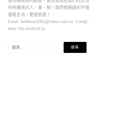
是吃喝玩樂的紀錄，更想寫出在我們的生活
中所遇見的人、事、物！我們想表達的不僅
僅是生活，更是態度！
Email:
bellebear2002@yahoo.com.tw
Line@:
https://lin.ee/ekk5Ciu
搜
尋
關
鍵
字: