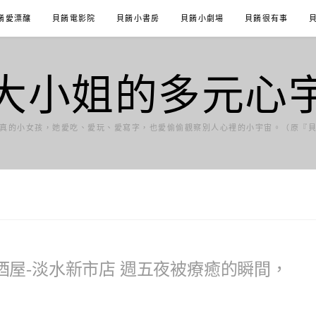
餚愛漂釀
貝餚電影院
貝餚小書房
貝餚小劇場
貝餚很有事
大小姐的多元心
真的小女孩，她愛吃、愛玩、愛寫字，也愛偷偷觀察別人心裡的小宇宙。（原『
屋-淡水新市店 週五夜被療癒的瞬間，