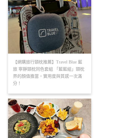
【網購旅行頸枕推薦】Travel Blue 藍
旅 寧靜頸枕同色套組 「藍藍組」頸枕
界的顏值擔當，實用度與質感一次滿
分！