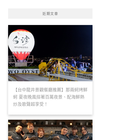
近期文章
【台中龍井景觀餐廳推薦】那兩蚵烤鮮
蚵 夏夜晚風搭著百萬夜景、配海鮮熱
炒及歌聲超享受！