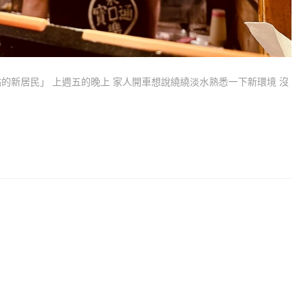
的新居民」 上週五的晚上 家人開車想說繞繞淡水熟悉一下新環境 沒