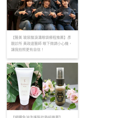
【醫美 玻尿酸淚溝眼袋療程推薦】彥
靚診所 黃政達醫師 眼下微調小心機，
讓我拍照更有自信！
【網購免沖洗護髮抗熱組推薦】