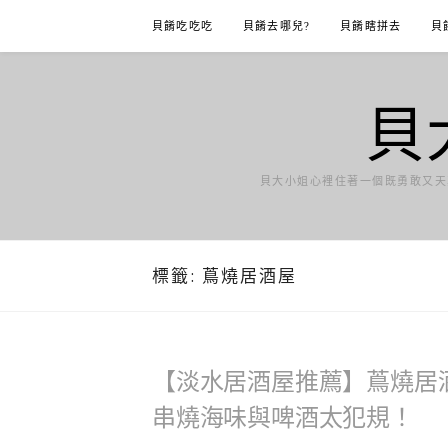
Skip
貝餚吃吃吃
貝餚去哪兒?
貝餚瞎拼去
貝
to
content
貝
貝大小姐心裡住著一個既勇敢又天
標籤:
蔦燒居酒屋
【淡水居酒屋推薦】蔦燒居酒
串燒海味與啤酒太犯規！