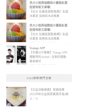
貝大小姐與瑞餚姐の囂脂私蜜
話發佈新文章囉!
【台北 信義區甜點推薦】友誼
冰菓室 吳興街冰店推薦
(2020-09-13 01:32:52)
貝大小姐與瑞餚姐の囂脂私蜜
話發佈新文章囉!
【台北 信義區甜點推薦】友誼
冰菓室 吳興街冰店推薦
(2020-09-13 01:31:12)
Trainge APP
【手機APP推薦】Trainge APP
運動界的Airbnb / 全新的運動
健身模式
(2020-09-05 22:08:36)
GA4即時熱門文章
【公益活動推薦】茱圓珠寶
2022中秋公益感恩義賣茶會(線
上：1)