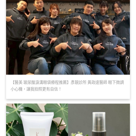
【醫美 玻尿酸淚溝眼袋療程推薦】彥靚診所 黃政達醫師 眼下微調
小心機，讓我拍照更有自信！