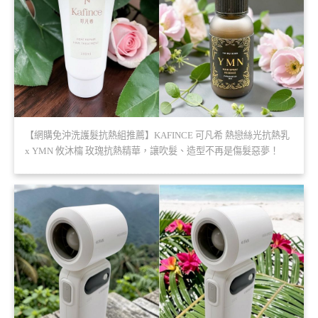
【網購免沖洗護髮抗熱組推薦】KAFINCE 可凡希 熱戀絲光抗熱乳
x YMN 攸沐橣 玫瑰抗熱精華，讓吹髮、造型不再是傷髮惡夢！