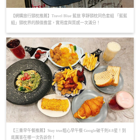
【網購旅行頸枕推薦】Travel Blue 藍旅 寧靜頸枕同色套組 「藍藍
組」頸枕界的顏值擔當，實用度與質感一次滿分！
【三重早午餐推薦】Stay true粗心早午餐 Google破千則4.8星！到
底厲害在哪一次告訴你！