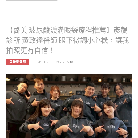
【醫美 玻尿酸淚溝眼袋療程推薦】彥靚
診所 黃政達醫師 眼下微調小心機，讓我
拍照更有自信！
貝餚愛漂釀
BELLE
2026-07-10