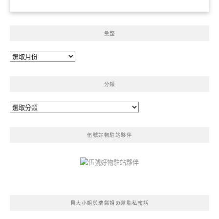
彙整
彙
整
分類
分
類
伍號好物駐站夥伴
貝大小姐與瑞餚姐の囂脂私蜜話