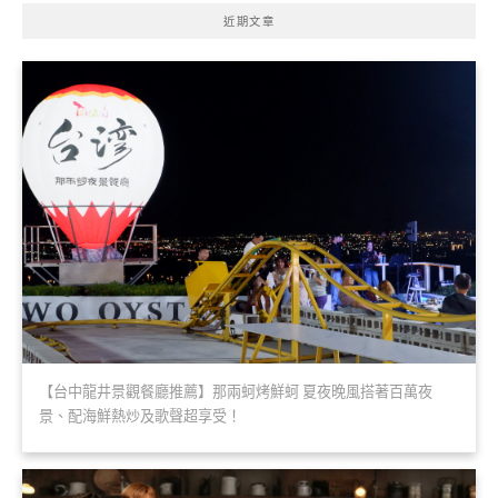
近期文章
【台中龍井景觀餐廳推薦】那兩蚵烤鮮蚵 夏夜晚風搭著百萬夜
景、配海鮮熱炒及歌聲超享受！