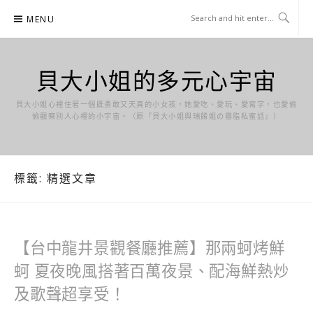
Skip
MENU
to
content
貝大小姐的多元心宇宙
貝大小姐心裡住著一個既勇敢又天真的小女孩，她愛吃、愛玩、愛寫字，也愛偷
偷觀察別人心裡的小宇宙。（原『貝大小姐與瑞餚姐の囂脂私蜜話』）
標籤:
精選文章
【台中龍井景觀餐廳推薦】那兩蚵烤鮮
蚵 夏夜晚風搭著百萬夜景、配海鮮熱炒
及歌聲超享受！