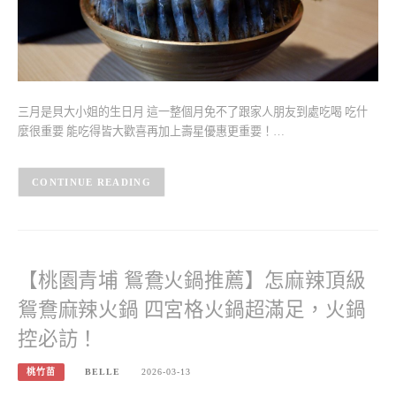
三月是貝大小姐的生日月 這一整個月免不了跟家人朋友到處吃喝 吃什
麼很重要 能吃得皆大歡喜再加上壽星優惠更重要！…
CONTINUE READING
【桃園青埔 鴛鴦火鍋推薦】怎麻辣頂級
鴛鴦麻辣火鍋 四宮格火鍋超滿足，火鍋
控必訪！
桃竹苗
BELLE
2026-03-13