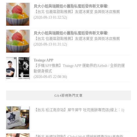
貝大小姐與瑞餚姐の囂脂私蜜話發佈新文章囉!
【台北 信義區甜點推薦】友誼冰菓室 吳興街冰店推薦
(2020-09-13 01:32:52)
貝大小姐與瑞餚姐の囂脂私蜜話發佈新文章囉!
【台北 信義區甜點推薦】友誼冰菓室 吳興街冰店推薦
(2020-09-13 01:31:12)
Trainge APP
【手機APP推薦】Trainge APP 運動界的Airbnb / 全新的運
動健身模式
(2020-09-05 22:08:36)
GA4即時熱門文章
【台北 松江南京站】犀牛犀牛 吐司捲餅專売店(線上：1)
【新北 板橋站甜點】Global Mall 環球板橋車站B1美食街