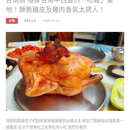
台南店 隱身台南中西區的「吃雞」聖
地！酥脆雞皮及雞肉香氣太誘人！
台南
BELLE
2026-04-24
清明時節跟侄子們回老家掃墓順便到台南走走 來到了國華街這個美食一
級戰區 這次不想再吃之前常吃的小吃 我們在巷弄…