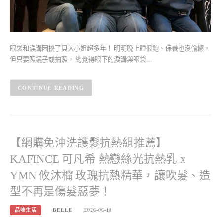
眼袋和淚溝困擾了貝大小姐超多年！ 明明晚上睡很飽、保養也沒偷懶，
但只要照鏡子或拍照， 總覺得眼下的淚溝與眼袋…
CONTINUE READING
【網購免沖洗護髮抗熱組推薦】
KAFINCE 可凡希 熱戀絲光抗熱乳 x
YMN 攸沐橣 玫瑰抗熱精華，讓吹髮、造
型不再是傷髮惡夢！
品味生活
BELLE
2026-06-18