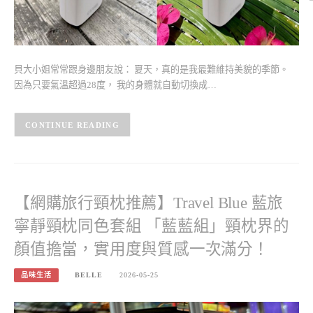
貝大小姐常常跟身邊朋友說： 夏天，真的是我最難維持美貌的季節。
因為只要氣溫超過28度， 我的身體就自動切換成…
CONTINUE READING
【網購旅行頸枕推薦】Travel Blue 藍旅
寧靜頸枕同色套組 「藍藍組」頸枕界的
顏值擔當，實用度與質感一次滿分！
品味生活
BELLE
2026-05-25