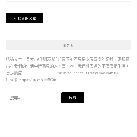
文
較舊的文章
章
導
覽
關於我
透過文字，貝大小姐與瑞餚姐想寫下的不只是吃喝玩樂的紀錄，更想寫
出在我們的生活中所遇見的人、事、物！我們想表達的不僅僅是生活，
更是態度！ Email:
bellebear2002@yahoo.com.tw
Line@: https://lin.ee/ekk5Ciu
搜
尋
關
鍵
字: