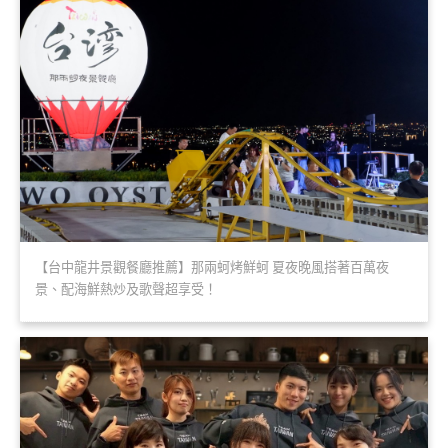
【台中龍井景觀餐廳推薦】那兩蚵烤鮮蚵 夏夜晚風搭著百萬夜
景、配海鮮熱炒及歌聲超享受！