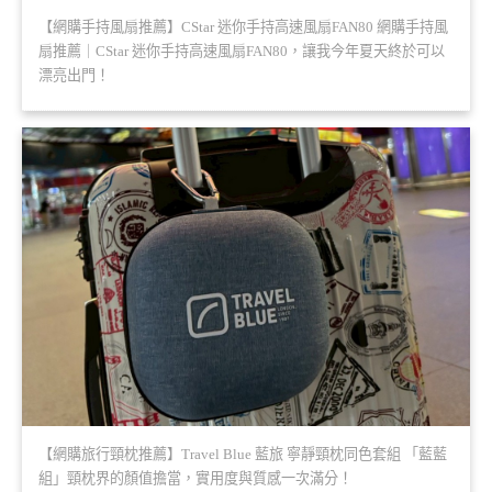
【網購手持風扇推薦】CStar 迷你手持高速風扇FAN80 網購手持風
扇推薦｜CStar 迷你手持高速風扇FAN80，讓我今年夏天終於可以
漂亮出門！
【網購旅行頸枕推薦】Travel Blue 藍旅 寧靜頸枕同色套組 「藍藍
組」頸枕界的顏值擔當，實用度與質感一次滿分！