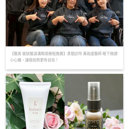
【醫美 玻尿酸淚溝眼袋療程推薦】彥靚診所 黃政達醫師 眼下微調
小心機，讓我拍照更有自信！