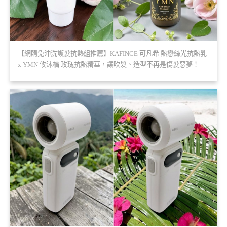
【網購免沖洗護髮抗熱組推薦】KAFINCE 可凡希 熱戀絲光抗熱乳
x YMN 攸沐橣 玫瑰抗熱精華，讓吹髮、造型不再是傷髮惡夢！