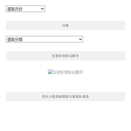
彙
整
分類
分
類
伍號好物駐站夥伴
貝大小姐與瑞餚姐の囂脂私蜜話