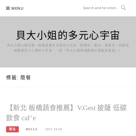
Skip
MENU
to
content
貝大小姐的多元心宇宙
貝大小姐心裡住著一個既勇敢又天真的小女孩，她愛吃、愛玩、愛寫字，也愛偷
偷觀察別人心裡的小宇宙。（原『貝大小姐與瑞餚姐の囂脂私蜜話』）
標籤:
簡餐
【新北 板橋蔬食推薦】V.Gest 披薩 低碳
飲食 caf’e
新北
BELLE
2021-10-03