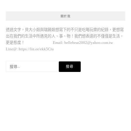
關於我
透過文字，貝大小姐與瑞餚姐想寫下的不只是吃喝玩樂的紀錄，更想寫
出在我們的生活中所遇見的人、事、物！我們想表達的不僅僅是生活，
更是態度！ Email:
bellebear2002@yahoo.com.tw
Line@: https://lin.ee/ekk5Ciu
搜
尋
關
鍵
字: