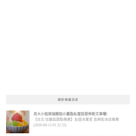
最新推播訊息
貝大小姐與瑞餚姐の囂脂私蜜話發佈新文章囉!
【台北 信義區甜點推薦】友誼冰菓室 吳興街冰店推薦
(2020-09-13 01:32:52)