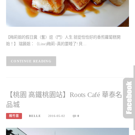
【梅莉姐的假日糞（奮）逗（鬥）人生 就從恰恰好的香煎蘿蔔糕開
始！】 瑞餚姐：（Line)梅莉~真的要睡了! 貝…
CONTINUE READING
【桃園 高鐵桃園站】Roots Café 華泰名
品城
桃竹苗
BELLE
2016-05-02
0