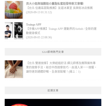
貝大小姐與瑞餚姐の囂脂私蜜話發佈新文章囉!
【台北 信義區甜點推薦】友誼冰菓室 吳興街冰店推薦
(2020-09-13 01:31:12)
Trainge APP
【手機APP推薦】Trainge APP 運動界的Airbnb / 全新的運
動健身模式
(2020-09-05 22:08:36)
GA4即時熱門文章
【台北 雙連按摩】大樂經絡舒活 繹元師傅及團隊擁有專
業的按摩手法，結合中西按摩技巧，由淺入深一一按壓，
讓你達到通體舒暢、全身放鬆喔！(線上：1)
近期文章