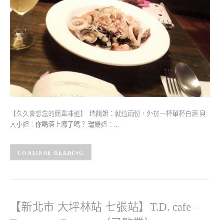
【久久會想念的簡單味道】 瑞餚姐：就這兩份，外加一杯單杯白酒 貝
大小姐：你喝酒上癮了嗎？ 瑞餚姐：…
CONTINUE READING
【新北市 大坪林站 七張站】T.D. cafe –