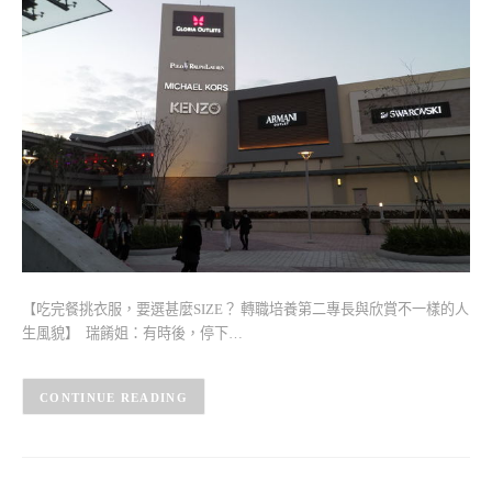
【吃完餐挑衣服，要選甚麼SIZE？ 轉職培養第二專長與欣賞不一樣的人
生風貌】 瑞餚姐：有時後，停下…
CONTINUE READING