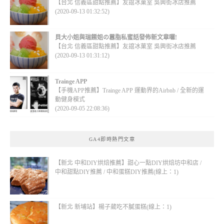
【台北 信義區甜點推薦】友誼冰菓室 吳興街冰店推薦
(2020-09-13 01:32:52)
貝大小姐與瑞餚姐の囂脂私蜜話發佈新文章囉!
【台北 信義區甜點推薦】友誼冰菓室 吳興街冰店推薦
(2020-09-13 01:31:12)
Trainge APP
【手機APP推薦】Trainge APP 運動界的Airbnb / 全新的運
動健身模式
(2020-09-05 22:08:36)
GA4即時熱門文章
【新北 中和DIY烘焙推薦】甜心一點DIY烘焙坊中和店 /
中和甜點DIY推薦 / 中和蛋糕DIY推薦(線上：1)
【新北 新埔站】楊子葳吃不膩蛋糕(線上：1)