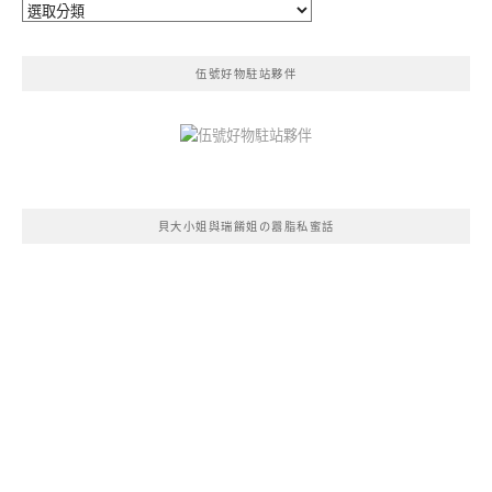
分
類
伍號好物駐站夥伴
貝大小姐與瑞餚姐の囂脂私蜜話