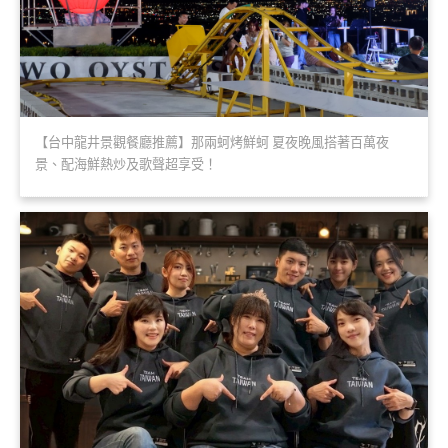
【台中龍井景觀餐廳推薦】那兩蚵烤鮮蚵 夏夜晚風搭著百萬夜
景、配海鮮熱炒及歌聲超享受！