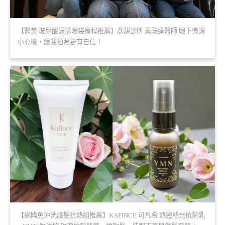
【醫美 玻尿酸淚溝眼袋療程推薦】彥靚診所 黃政達醫師 眼下微調
小心機，讓我拍照更有自信！
【網購免沖洗護髮抗熱組推薦】KAFINCE 可凡希 熱戀絲光抗熱乳