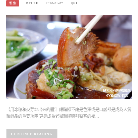
新北
BELLE
2020-01-07
1
【用冰糖和麥芽炒出來的醬汁 讓豬腳不論是色澤或是口感都是成為人氣
熱銷品的重要功臣 更是成為老街豬腳吸引饕客的祕…
CONTINUE READING