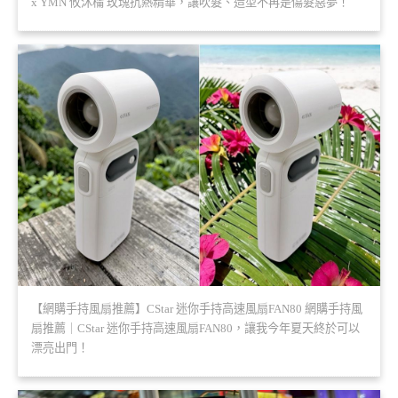
x YMN 攸沐橣 玫瑰抗熱精華，讓吹髮、造型不再是傷髮惡夢！
【網購手持風扇推薦】CStar 迷你手持高速風扇FAN80 網購手持風
扇推薦｜CStar 迷你手持高速風扇FAN80，讓我今年夏天終於可以
漂亮出門！