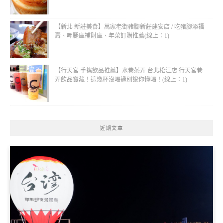
【新北 新莊美食】萬家老街豬腳新莊建安店 / 吃豬腳添福
壽、呷腿庫補財庫、年菜訂購推薦(線上：1)
【行天宮 手搖飲品推薦】水巷茶弄 台北松江店 行天宮巷
弄飲品寶藏！這幾杯沒喝過別說你懂喝！(線上：1)
近期文章