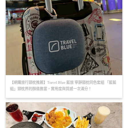
【網購旅行頸枕推薦】Travel Blue 藍旅 寧靜頸枕同色套組 「藍藍
組」頸枕界的顏值擔當，實用度與質感一次滿分！