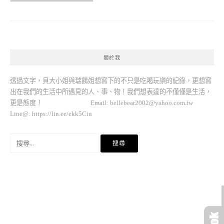
關於我
透過文字，貝大小姐與瑞餚姐想寫下的不只是吃喝玩樂的紀錄，更想寫
出在我們的生活中所遇見的人、事、物！我們想表達的不僅僅是生活，
更是態度！ Email:
bellebear2002@yahoo.com.tw
Line@: https://lin.ee/ekk5Ciu
搜
尋
關
鍵
字: