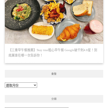
【三重早午餐推薦】Stay true粗心早午餐 Google破千則4.8星！到
底厲害在哪一次告訴你！
彙整
彙
整
分類