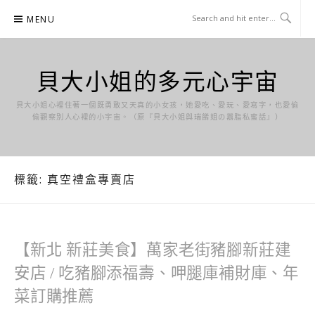
Skip
MENU
to
content
貝大小姐的多元心宇宙
貝大小姐心裡住著一個既勇敢又天真的小女孩，她愛吃、愛玩、愛寫字，也愛偷
偷觀察別人心裡的小宇宙。（原『貝大小姐與瑞餚姐の囂脂私蜜話』）
標籤:
真空禮盒專賣店
【新北 新莊美食】萬家老街豬腳新莊建
安店 / 吃豬腳添福壽、呷腿庫補財庫、年
菜訂購推薦