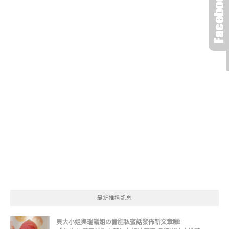
最新推播訊息
貝大小姐與瑞餚姐の囂脂私蜜話發佈新文章囉!