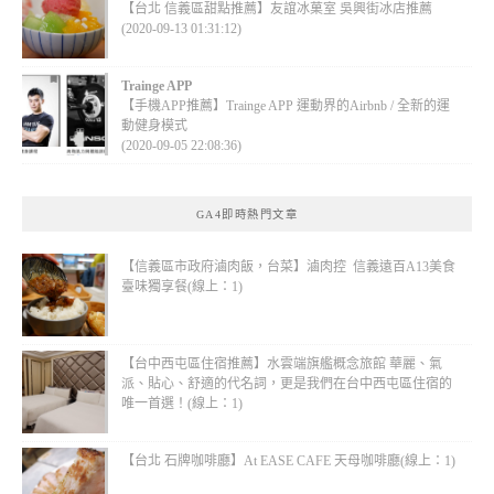
【台北 信義區甜點推薦】友誼冰菓室 吳興街冰店推薦
(2020-09-13 01:31:12)
Trainge APP
【手機APP推薦】Trainge APP 運動界的Airbnb / 全新的運
動健身模式
(2020-09-05 22:08:36)
GA4即時熱門文章
【信義區市政府滷肉飯，台菜】滷肉控 信義遠百A13美食
臺味獨享餐(線上：1)
【台中西屯區住宿推薦】水雲端旗艦概念旅館 華麗、氣
派、貼心、舒適的代名詞，更是我們在台中西屯區住宿的
唯一首選！(線上：1)
【台北 石牌咖啡廳】At EASE CAFE 天母咖啡廳(線上：1)