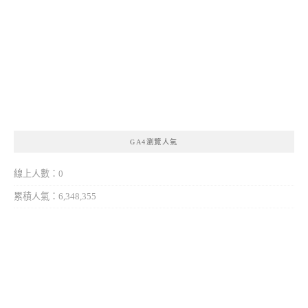
GA4瀏覽人氣
線上人數：0
累積人氣：6,348,355