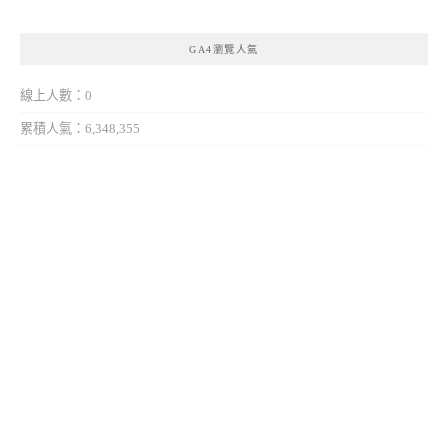
GA4瀏覽人氣
線上人數：0
累積人氣：6,348,355