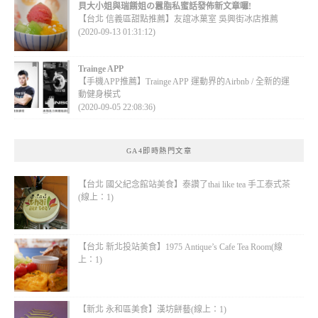
貝大小姐與瑞餚姐の囂脂私蜜話發佈新文章囉!
【台北 信義區甜點推薦】友誼冰菓室 吳興街冰店推薦
(2020-09-13 01:31:12)
Trainge APP
【手機APP推薦】Trainge APP 運動界的Airbnb / 全新的運
動健身模式
(2020-09-05 22:08:36)
GA4即時熱門文章
【台北 國父紀念館站美食】泰讚了thai like tea 手工泰式茶
(線上：1)
【台北 新北投站美食】1975 Antique’s Cafe Tea Room(線
上：1)
【新北 永和區美食】漢坊餅藝(線上：1)