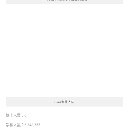
GA4瀏覽人氣
線上人數：0
累積人氣：6,348,355