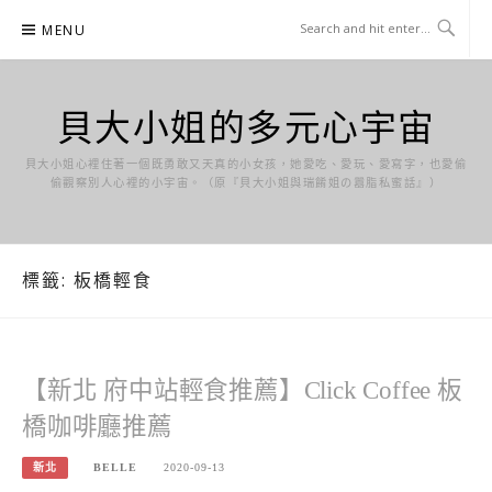
Skip
MENU
to
content
貝大小姐的多元心宇宙
貝大小姐心裡住著一個既勇敢又天真的小女孩，她愛吃、愛玩、愛寫字，也愛偷
偷觀察別人心裡的小宇宙。（原『貝大小姐與瑞餚姐の囂脂私蜜話』）
標籤:
板橋輕食
【新北 府中站輕食推薦】Click Coffee 板
橋咖啡廳推薦
新北
BELLE
2020-09-13